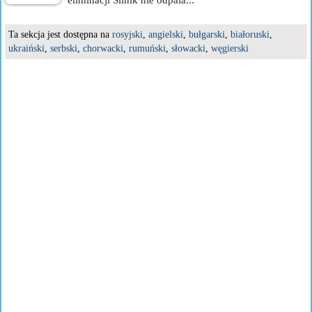
eliminacji Silnik nie odpala...
Ta sekcja jest dostępna na
rosyjski
,
angielski
,
bułgarski
,
białoruski
,
ukraiński
,
serbski
,
chorwacki
,
rumuński
,
słowacki
,
węgierski