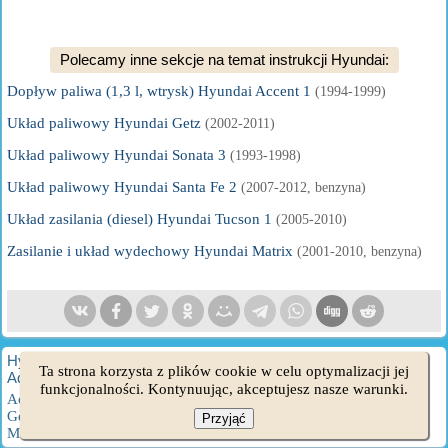
Polecamy inne sekcje na temat instrukcji Hyundai:
Dopływ paliwa (1,3 l, wtrysk) Hyundai Accent 1
(1994-1999)
Układ paliwowy Hyundai Getz
(2002-2011)
Układ paliwowy Hyundai Sonata 3
(1993-1998)
Układ paliwowy Hyundai Santa Fe 2
(2007-2012, benzyna)
Układ zasilania (diesel) Hyundai Tucson 1
(2005-2010)
Zasilanie i układ wydechowy Hyundai Matrix
(2001-2010, benzyna)
HyundaiBook.ru © 2018-2026
·
Pełna wersja
·
Mapa strony
·
Ta strona korzysta z plików cookie w celu optymalizacji jej
Administracja
·
Wyszukiwanie w witrynie
·
Właściciele Hyundaia
funkcjonalności. Kontynuując, akceptujesz nasze warunki.
Accent 1
·
Accent 2
·
Accent 3
·
Elantra 1
·
Elantra 2
·
Elantra 3
·
Getz
·
Sonata 3
·
Sonata 4
·
Santa Fe 2
·
Tucson 1
·
Tucson 2
·
Przyjąć
Matrix