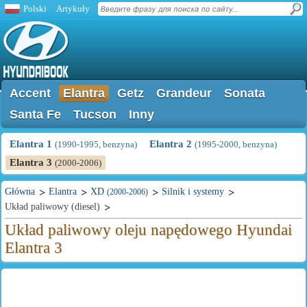
Polski
Artykuły
Accent
Elantra
Getz
Grandeur
Sonata
Santa Fe
Tucson
Inny
Elantra 1
Elantra 2
(1990-1995, benzyna)
(1995-2000, benzyna)
Elantra 3
(2000-2006)
Główna
Elantra
XD
Silnik i systemy
(2000-2006)
Układ paliwowy (diesel)
Układ paliwowy oleju napędowego Hyundai
Elantra 3