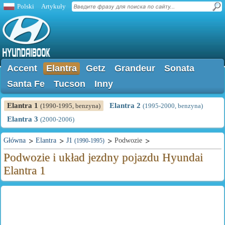
Polski
Artykuły
Accent
Elantra
Getz
Grandeur
Sonata
Santa Fe
Tucson
Inny
Elantra 1
Elantra 2
(1990-1995, benzyna)
(1995-2000, benzyna)
Elantra 3
(2000-2006)
Główna
Elantra
J1
Podwozie
(1990-1995)
Podwozie i układ jezdny pojazdu Hyundai
Elantra 1