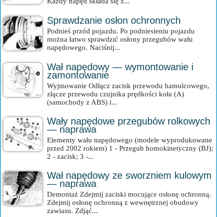
Każdy napęd składa się z...
Sprawdzanie osłon ochronnych
Podnieś przód pojazdu. Po podniesieniu pojazdu
można łatwo sprawdzić osłony przegubów wału
napędowego. Naciśnij...
Wał napędowy — wymontowanie i
zamontowanie
Wyjmowanie Odłącz zacisk przewodu hamulcowego,
złącze przewodu czujnika prędkości koła (A)
(samochody z ABS) i...
Wały napędowe przegubów rolkowych
— naprawa
Elementy wału napędowego (modele wyprodukowane
przed 2002 rokiem) 1 - Przegub homokinetyczny (BJ);
2 - zacisk; 3 -...
Wał napędowy ze sworzniem kulowym
— naprawa
Demontaż Zdejmij zaciski mocujące osłonę ochronną.
Zdejmij osłonę ochronną z wewnętrznej obudowy
zawiasu. Zdjąć...