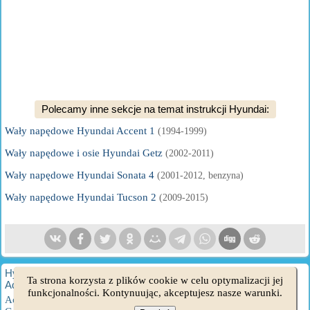
Polecamy inne sekcje na temat instrukcji Hyundai:
Wały napędowe Hyundai Accent 1
(1994-1999)
Wały napędowe i osie Hyundai Getz
(2002-2011)
Wały napędowe Hyundai Sonata 4
(2001-2012, benzyna)
Wały napędowe Hyundai Tucson 2
(2009-2015)
HyundaiBook.ru © 2018-2026
·
Pełna wersja
·
Mapa strony
·
Ta strona korzysta z plików cookie w celu optymalizacji jej
Administracja
·
Wyszukiwanie w witrynie
·
Właściciele Hyundaia
funkcjonalności. Kontynuując, akceptujesz nasze warunki.
Accent 1
·
Accent 2
·
Accent 3
·
Elantra 1
·
Elantra 2
·
Elantra 3
·