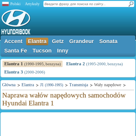
Polski
Artykuły
Accent
Elantra
Getz
Grandeur
Sonata
Santa Fe
Tucson
Inny
Elantra 1
Elantra 2
(1990-1995, benzyna)
(1995-2000, benzyna)
Elantra 3
(2000-2006)
Główna
Elantra
J1
Transmisja
Wały napędowe
(1990-1995)
Naprawa wałów napędowych samochodów
Hyundai Elantra 1