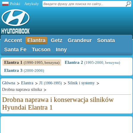
Polski
Artykuły
Accent
Elantra
Getz
Grandeur
Sonata
Santa Fe
Tucson
Inny
Elantra 1
Elantra 2
(1990-1995, benzyna)
(1995-2000, benzyna)
Elantra 3
(2000-2006)
Główna
Elantra
J1
Silnik i systemy
(1990-1995)
Drobna naprawa silnika
Drobna naprawa i konserwacja silników
Hyundai Elantra 1