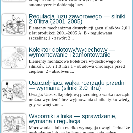
automatycznie dobierają luzy...
Regulacja luzu zaworowego — silniki
2.0 litra (2001-2005)
Elementy mechanizmu dystrybucji gazu silników 2,0 l
z lat produkcji 2001-2005 A, B - regulowana
szczelina; 1 - zawór; 2...
Kolektor dolotowy/wydechowy —
wymontowanie i zamontowanie
Elementy montażowe kolektora wydechowego do
silników 1.6 i 1.8 litra 1 - obudowa chroniąca przed
ciepłem; 2 - absolwent...
Uszczelniacz wałka rozrządu przedni
— wymiana (silniki 2.0 litra)
Uwaga: Uszczelkę olejową przedniego wałka rozrządu
można wymienić bez wyjmowania silnika tylko wtedy,
gdy wewnętrzne...
Wsporniki silnika — sprawdzanie,
wymiana i regulacja
Mocowania silnika rzadko wymagają uwagi. Jednakże
uszkodzone lub uszkodzone mocowania należy