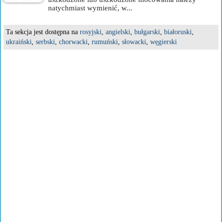
natychmiast wymienić, w...
Ta sekcja jest dostępna na
rosyjski
,
angielski
,
bułgarski
,
białoruski
,
ukraiński
,
serbski
,
chorwacki
,
rumuński
,
słowacki
,
węgierski