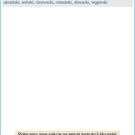
ukraiński
,
serbski
,
chorwacki
,
rumuński
,
słowacki
,
węgierski
Polecamy inne sekcje na temat instrukcji Hyundai: