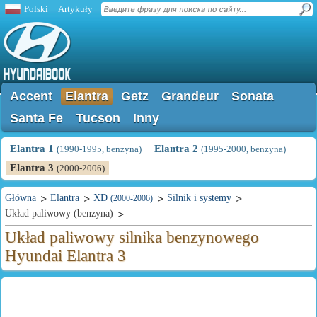
Polski
Artykuły
Accent
Elantra
Getz
Grandeur
Sonata
Santa Fe
Tucson
Inny
Elantra 1
Elantra 2
(1990-1995, benzyna)
(1995-2000, benzyna)
Elantra 3
(2000-2006)
Główna
Elantra
XD
Silnik i systemy
(2000-2006)
Układ paliwowy (benzyna)
Układ paliwowy silnika benzynowego
Hyundai Elantra 3