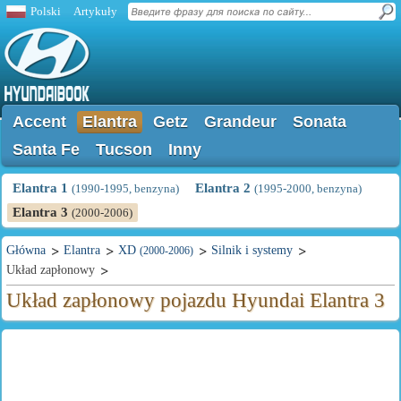
Polski
Artykuły
Accent
Elantra
Getz
Grandeur
Sonata
Santa Fe
Tucson
Inny
Elantra 1
Elantra 2
(1990-1995, benzyna)
(1995-2000, benzyna)
Elantra 3
(2000-2006)
Główna
Elantra
XD
Silnik i systemy
(2000-2006)
Układ zapłonowy
Układ zapłonowy pojazdu Hyundai Elantra 3