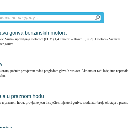
tava goriva benzinskih motora
jevi Sustav upravljanja motorom (ECM) 1,4 l motori – Bosch 1,8 i 2,0 l motori – Siemens
er goriva...
a
torom, počnite provjerom rada i pregledom glavnih sustava. Ako motor radi loše, ima nepravil
abo...
taja u praznom hodu
a u praznom hodu, provjerite jesu li svjećice, injektori goriva, modulator broja okretaja u praz