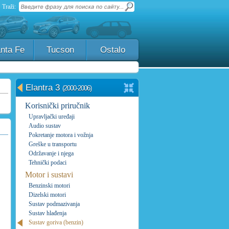
Traži:
nta Fe
Tucson
Ostalo
Elantra 3
(2000-2006)
Korisnički priručnik
Upravljački uređaji
Audio sustav
Pokretanje motora i vožnja
Greške u transportu
Održavanje i njega
Tehnički podaci
Motor i sustavi
Benzinski motori
Dizelski motori
Sustav podmazivanja
Sustav hlađenja
Sustav goriva (benzin)