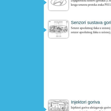
Dijagnostički kodovi grešaka (1.
kruga senzora protoka zraka P0112
Senzori sustava gor
Senzor apsolutnog tlaka u usisnoj
senzor apsolutnog tlaka u usisnoj g
Injektori goriva
Injektori goriva ubrizgavaju gori