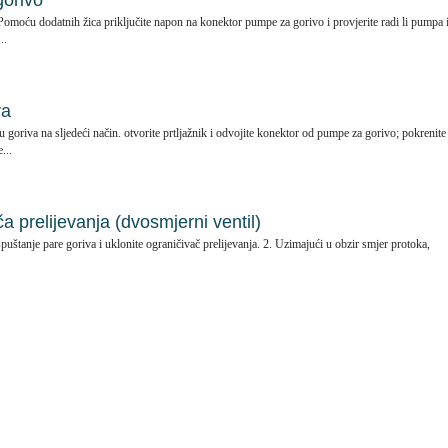
gorivo
. Pomoću dodatnih žica priključite napon na konektor pumpe za gorivo i provjerite radi li pumpa i
..
va
u goriva na sljedeći način. otvorite prtljažnik i odvojite konektor od pumpe za gorivo; pokrenite
...
 prelijevanja (dvosmjerni ventil)
puštanje pare goriva i uklonite ograničivač prelijevanja. 2. Uzimajući u obzir smjer protoka,