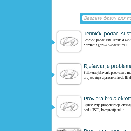
Tehnički podaci sus
Tehnički podaci Ime Tehnički zaht
Spremnik goriva Kapacitet 55 l Filt
Rješavanje problem
Prilikom rješavanja problema s mo
broj okretaja u praznom hodu ili sl
Provjera broja okre
Oprez: Prije provjere broja okretaj
hodu (ISC), kompresija itd. u...