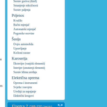
Sustav goriva (dizel)
Smanjenje toksičnosti
Sustav paljenja
Prijenos
Kvačilo
Ručni mjenjač
Automatski mjenjač
Pogonske osovine
Šasija
Ovjes automobila
Upravljanje
Kočioni sustav
Karoserija
an
Eksterijer (vanjski elementi)
Interijer (unutarnji elementi)
Sustav klima uređaja
Električna oprema
Oprema i instrumenti
nom
Svjetla i rasvjeta
Uređaji za napajanje
Električni krugovi
Elantra 2
(1995-2000, benzin)