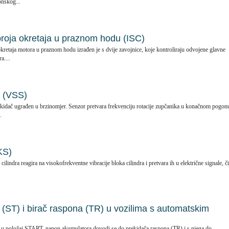
ponskog...
broja okretaja u praznom hodu (ISC)
kretaja motora u praznom hodu izrađen je s dvije zavojnice, koje kontroliraju odvojene glavne
a....
a (VSS)
prekidač ugrađen u brzinomjer. Senzor pretvara frekvenciju rotacije zupčanika u konačnom pogon
.
KS)
ilindra reagira na visokofrekventne vibracije bloka cilindra i pretvara ih u električne signale, či
 (ST) i birač raspona (TR) u vozilima s automatskim
e u položaj START, napon akumulatora dovodi se do prekidača raspona (TR) i s njega do