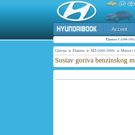
Accent
Elantra 1
(1990-1995,
Glavna
Elantra
XD
Motor i 
(2000-2006)
Sustav goriva benzinskog m
.