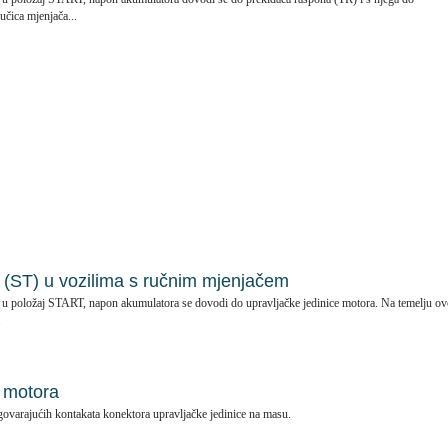
učica mjenjača...
e (ST) u vozilima s ručnim mjenjačem
e u položaj START, napon akumulatora se dovodi do upravljačke jedinice motora. Na temelju o
.
a motora
govarajućih kontakata konektora upravljačke jedinice na masu.