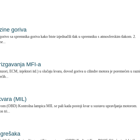
ine goriva
gorivo sa spremnika goriva kako biste izjednačili tlak u spremniku s atmosferskim tlakom. 2.
ne...
rizgavanja MFI-a
ri, ECM, injektori itd.) u slučaju kvara, dovod goriva u cilindre motora je poremećen u raz
ćih...
kvara (MIL)
vom (OBD) Kontrolna lampica MIL se pali kada postoji kvar u sustavu upravljanja motorom.
 tri...
i grešaka