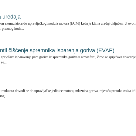
a uređaja
pon akumulatora do upravljačkog modula motora (ECM) kada je klima uređaj uključen. U ovo
r praznog hoda...
ntil čišćenje spremnika isparenja goriva (EVAP)
 sprječava isparavanje pare goriva iz spremnika goriva u atmosferu, čime se sprječava stvaranje
se...
umulatora dovodi se do upravljačke jedinice motora, mlaznica goriva, mjerača protoka zraka itd.
og...