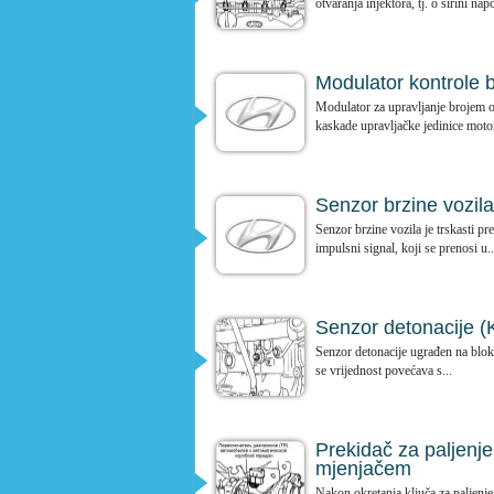
otvaranja injektora, tj. o širini na
Modulator kontrole 
Modulator za upravljanje brojem o
kaskade upravljačke jedinice motor
Senzor brzine vozil
Senzor brzine vozila je trskasti 
impulsni signal, koji se prenosi u..
Senzor detonacije (
Senzor detonacije ugrađen na blok c
se vrijednost povećava s...
Prekidač za paljenje
mjenjačem
Nakon okretanja ključa za paljenj