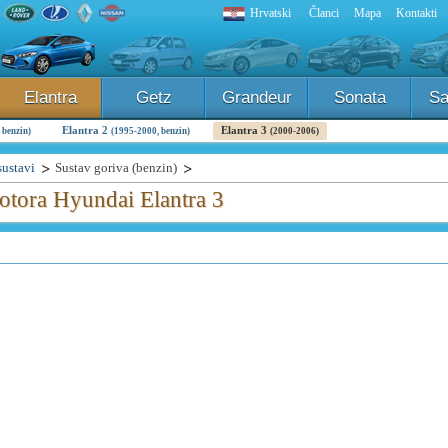
Hrvatski
Članci
Mapa
Kontakti
Elantra
Getz
Grandeur
Sonata
Sa
Elantra 2
Elantra 3
 benzin)
(1995-2000, benzin)
(2000-2006)
sustavi
Sustav goriva (benzin)
otora Hyundai Elantra 3