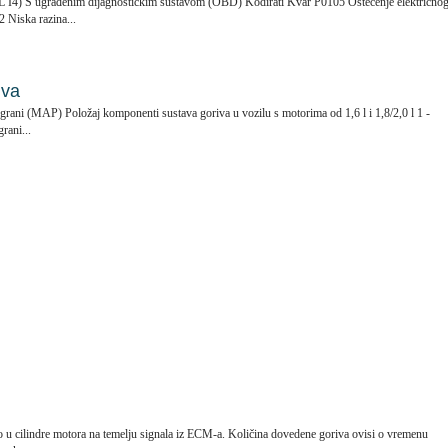
6L I4) S ugrađenim dijagnostičkim sustavom (OBD) Kodirati Kvar P0105 Oštećenje električno
 Niska razina...
iva
 grani (MAP) Položaj komponenti sustava goriva u vozilu s motorima od 1,6 l i 1,8/2,0 l 1 -
rani...
vo u cilindre motora na temelju signala iz ECM-a. Količina dovedene goriva ovisi o vremenu