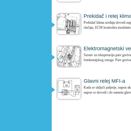
Prekidač i relej klim
Prekidač klima uređaja dovodi na
slučaju, ECM kontrolira modulato
Elektromagnetski ve
Sustav za rekuperaciju pare goriva
fotokemijskog smoga. Pare goriva 
Glavni relej MFI-a
Kada se uključi paljenje, napon ak
napon se dovodi i do namota glavn