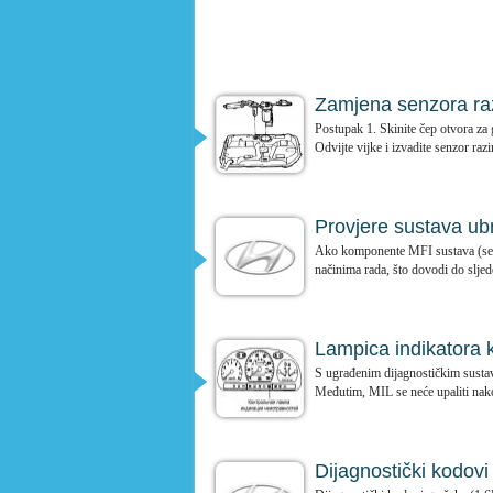
Zamjena senzora raz
Postupak 1. Skinite čep otvora za 
Odvijte vijke i izvadite senzor razi
Provjere sustava ub
Ako komponente MFI sustava (senzo
načinima rada, što dovodi do sljede
Lampica indikatora 
S ugrađenim dijagnostičkim susta
Međutim, MIL se neće upaliti nakon
Dijagnostički kodov