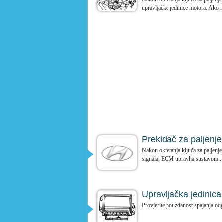
upravljačke jedinice motora. Ako r
Prekidač za paljenj
Nakon okretanja ključa za paljenj
signala, ECM upravlja sustavom..
Upravljačka jedinic
Provjerite pouzdanost spajanja od