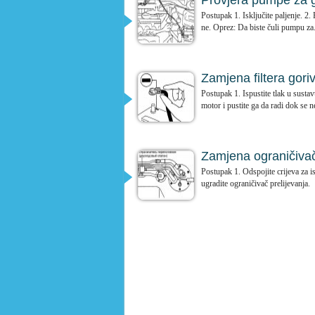
Provjera pumpe za 
Postupak 1. Isključite paljenje. 2
ne. Oprez: Da biste čuli pumpu za.
Zamjena filtera gori
Postupak 1. Ispustite tlak u sustav
motor i pustite ga da radi dok se ne
Zamjena ograničivača
Postupak 1. Odspojite crijeva za is
ugradite ograničivač prelijevanja.