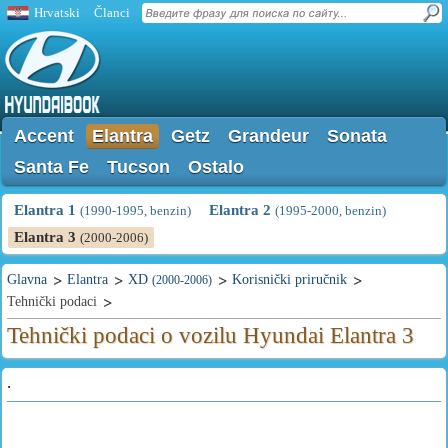
Hrvatski
Članci
Accent
Elantra
Getz
Grandeur
Sonata
Santa Fe
Tucson
Ostalo
Elantra 1
Elantra 2
(1990-1995, benzin)
(1995-2000, benzin)
Elantra 3
(2000-2006)
Glavna
Elantra
XD
Korisnički priručnik
(2000-2006)
Tehnički podaci
Tehnički podaci o vozilu Hyundai Elantra 3
.