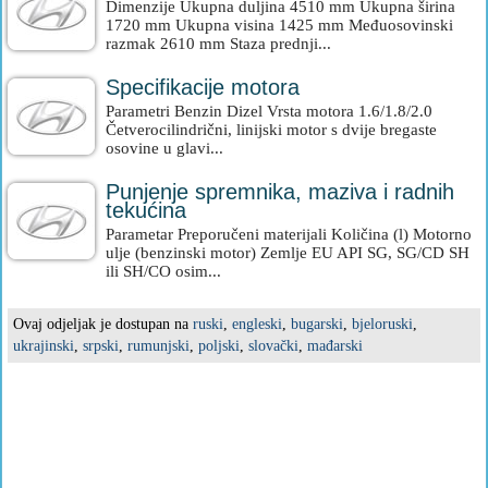
Dimenzije Ukupna duljina 4510 mm Ukupna širina
1720 mm Ukupna visina 1425 mm Međuosovinski
razmak 2610 mm Staza prednji...
Specifikacije motora
Parametri Benzin Dizel Vrsta motora 1.6/1.8/2.0
Četverocilindrični, linijski motor s dvije bregaste
osovine u glavi...
Punjenje spremnika, maziva i radnih
tekućina
Parametar Preporučeni materijali Količina (l) Motorno
ulje (benzinski motor) Zemlje EU API SG, SG/CD SH
ili SH/CO osim...
Ovaj odjeljak je dostupan na
ruski
,
engleski
,
bugarski
,
bjeloruski
,
ukrajinski
,
srpski
,
rumunjski
,
poljski
,
slovački
,
mađarski