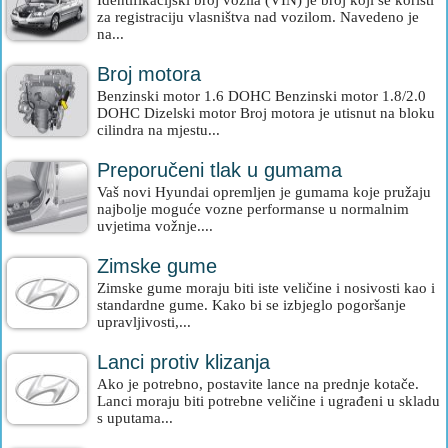
Identifikacijski broj vozila (VIN) je broj koji se koristi
za registraciju vlasništva nad vozilom. Navedeno je
na...
Broj motora
Benzinski motor 1.6 DOHC Benzinski motor 1.8/2.0
DOHC Dizelski motor Broj motora je utisnut na bloku
cilindra na mjestu...
Preporučeni tlak u gumama
Vaš novi Hyundai opremljen je gumama koje pružaju
najbolje moguće vozne performanse u normalnim
uvjetima vožnje....
Zimske gume
Zimske gume moraju biti iste veličine i nosivosti kao i
standardne gume. Kako bi se izbjeglo pogoršanje
upravljivosti,...
Lanci protiv klizanja
Ako je potrebno, postavite lance na prednje kotače.
Lanci moraju biti potrebne veličine i ugrađeni u skladu
s uputama...