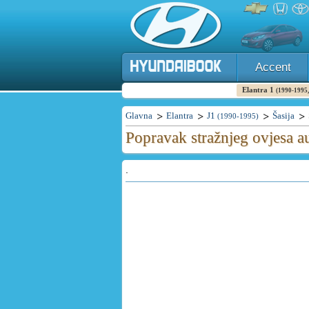
Accent
Elantra 1
(1990-1995,
Glavna
Elantra
J1
Šasija
(1990-1995)
Popravak stražnjeg ovjesa a
.