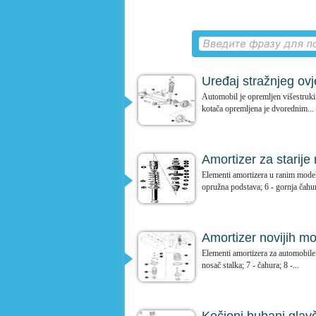
Uređaj stražnjeg ov
Automobil je opremljen višestrukim
kotača opremljena je dvorednim...
Amortizer za starij
Elementi amortizera u ranim modelim
opružna podstava; 6 - gornja čahura
Amortizer novijih m
Elementi amortizera za automobile n
nosač stalka; 7 - čahura; 8 -...