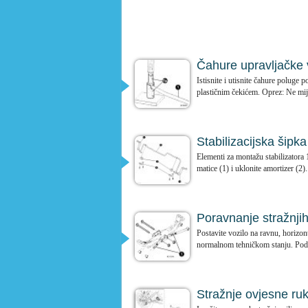
Čahure upravljačke
Istisnite i utisnite čahure polug
plastičnim čekićem. Oprez: Ne mije
Stabilizacijska šipka
Elementi za montažu stabilizatora 1
matice (1) i uklonite amortizer (2)..
Poravnanje stražnji
Postavite vozilo na ravnu, horizont
normalnom tehničkom stanju. Pode
Stražnje ovjesne r