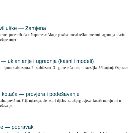
 viljuške — Zamjena
e pomoću posebnih alata. Napomena: Ako je poseban nosač teško umetnuti, lagano ga udarite
šajte smjer...
 — uklanjanje i ugradnja (kasniji modeli)
 - spona stabilizatora; 2 - stabilizator; 3 - gumene čahure; 4 - stezaljke. Uklanjanje Otpustite
..
h kotača — provjera i podešavanje
alnu površinu. Prije mjerenja, elementi i dijelovi stražnjeg ovjesa i kotača moraju biti u
šavanje...
uke — popravak