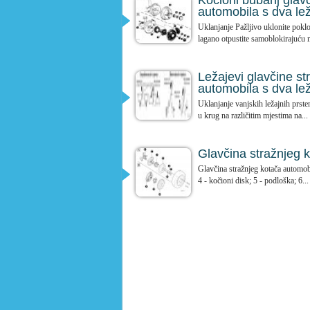
Kočioni bubanj glavč
automobila s dva lež
Uklanjanje Pažljivo uklonite poklo
lagano otpustite samoblokirajuću m
Ležajevi glavčine st
automobila s dva lež
Uklanjanje vanjskih ležajnih prste
u krug na različitim mjestima na...
Glavčina stražnjeg 
Glavčina stražnjeg kotača automobi
4 - kočioni disk; 5 - podloška; 6...