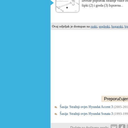
Izvršite popravak stražnje vilice 
šipki (2) i greda (3) Ispravna...
Ovaj odjeljak je dostupan na
ruski
,
engleski
,
bugarski
,
bj
Preporučujem
Šasija: Stražnji ovjes Hyundai Accent 3
(2005-201
Šasija: Stražnji ovjes Hyundai Sonata 3
(1993-199
Dodajte na društvenu mrežu: