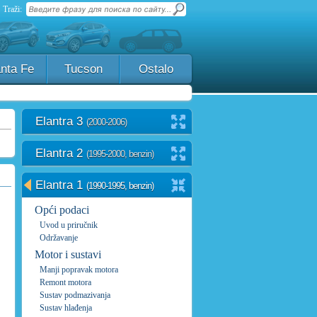
Traži:
nta Fe
Tucson
Ostalo
Elantra 3
(2000-2006)
Elantra 2
(1995-2000, benzin)
Elantra 1
(1990-1995, benzin)
Opći podaci
Uvod u priručnik
Održavanje
Motor i sustavi
Manji popravak motora
Remont motora
Sustav podmazivanja
Sustav hlađenja