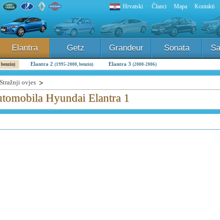
Hrvatski
Članci
Mapa
Kontakti
Elantra
Getz
Grandeur
Sonata
Sa
Elantra 2
Elantra 3
 benzin)
(1995-2000, benzin)
(2000-2006)
Stražnji ovjes
utomobila Hyundai Elantra 1