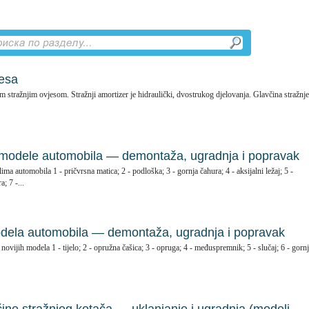
jesa
 stražnjim ovjesom. Stražnji amortizer je hidraulički, dvostrukog djelovanja. Glavčina stražnj
e modele automobila — demontaža, ugradnja i popravak
a automobila 1 - pričvrsna matica; 2 - podloška; 3 - gornja čahura; 4 - aksijalni ležaj; 5 -
; 7 -...
odela automobila — demontaža, ugradnja i popravak
ovijih modela 1 - tijelo; 2 - opružna čašica; 3 - opruga; 4 - međuspremnik; 5 - slučaj; 6 - gornj