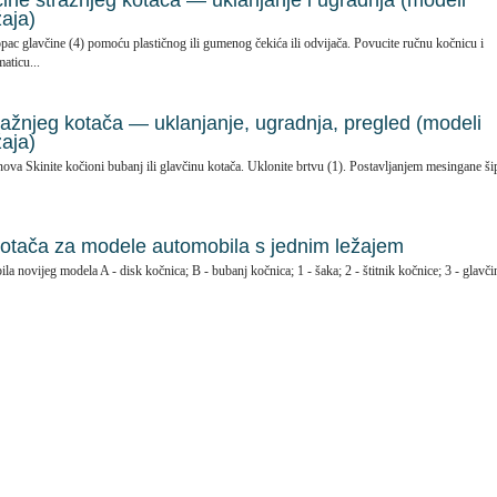
ine stražnjeg kotača — uklanjanje i ugradnja (modeli
aja)
pac glavčine (4) pomoću plastičnog ili gumenog čekića ili odvijača. Povucite ručnu kočnicu i
aticu...
ražnjeg kotača — uklanjanje, ugradnja, pregled (modeli
aja)
nova Skinite kočioni bubanj ili glavčinu kotača. Uklonite brtvu (1). Postavljanjem mesingane ši
kotača za modele automobila s jednim ležajem
la novijeg modela A - disk kočnica; B - bubanj kočnica; 1 - šaka; 2 - štitnik kočnice; 3 - glavči