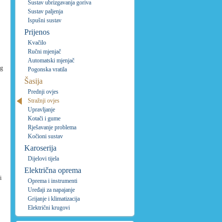
Sustav ubrizgavanja goriva
Sustav paljenja
Ispušni sustav
Prijenos
Kvačilo
Ručni mjenjač
Automatski mjenjač
eg
Pogonska vratila
Šasija
Prednji ovjes
Stražnji ovjes
Upravljanje
Kotači i gume
Rješavanje problema
Kočioni sustav
Karoserija
Dijelovi tijela
Električna oprema
i
Oprema i instrumenti
Uređaji za napajanje
Grijanje i klimatizacija
Električni krugovi