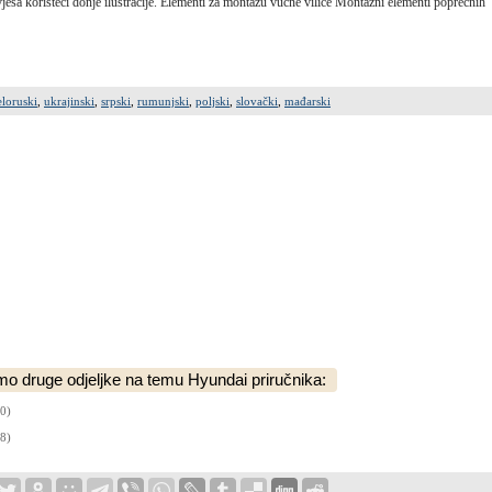
ovjesa koristeći donje ilustracije. Elementi za montažu vučne vilice Montažni elementi poprečnih
eloruski
,
ukrajinski
,
srpski
,
rumunjski
,
poljski
,
slovački
,
mađarski
o druge odjeljke na temu Hyundai priručnika:
0)
8)