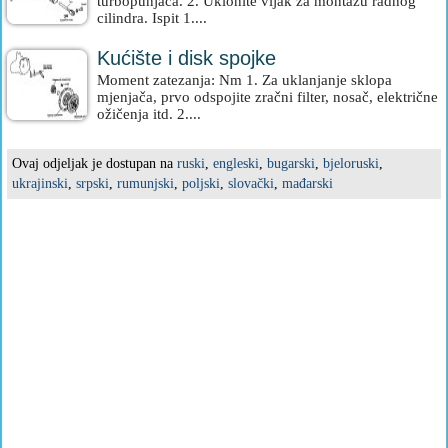
turbopunjača. 2. Uklonite vijak za montažu radnog
cilindra. Ispit 1....
Kućište i disk spojke
Moment zatezanja: Nm 1. Za uklanjanje sklopa
mjenjača, prvo odspojite zračni filter, nosač, električne
ožičenja itd. 2....
Ovaj odjeljak je dostupan na
ruski
,
engleski
,
bugarski
,
bjeloruski
,
ukrajinski
,
srpski
,
rumunjski
,
poljski
,
slovački
,
mađarski