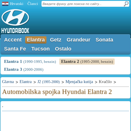
Hrvatski
Članci
Accent
Elantra
Getz
Grandeur
Sonata
Santa Fe
Tucson
Ostalo
Elantra 1
Elantra 2
(1990-1995, benzin)
(1995-2000, benzin)
Elantra 3
(2000-2006)
Glavna
Elantra
J2
Mjenjačka kutija
Kvačilo
(1995-2000)
Automobilska spojka Hyundai Elantra 2
.