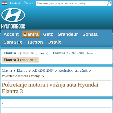
Hrvatski
Članci
Accent
Elantra
Getz
Grandeur
Sonata
Santa Fe
Tucson
Ostalo
Elantra 1
Elantra 2
(1990-1995, benzin)
(1995-2000, benzin)
Elantra 3
(2000-2006)
Glavna
Elantra
XD
Korisnički priručnik
(2000-2006)
Pokretanje motora i vožnja
Pokretanje motora i vožnja auta Hyundai
Elantra 3
.