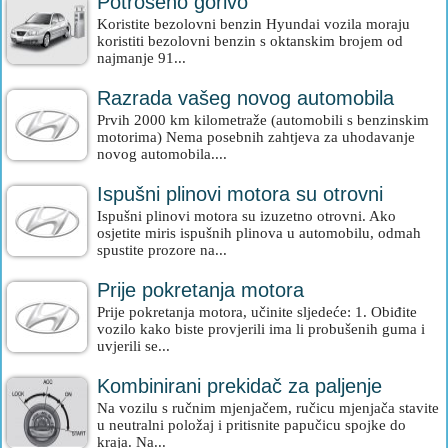
Potrošeno gorivo
Koristite bezolovni benzin Hyundai vozila moraju
koristiti bezolovni benzin s oktanskim brojem od
najmanje 91...
Razrada vašeg novog automobila
Prvih 2000 km kilometraže (automobili s benzinskim
motorima) Nema posebnih zahtjeva za uhodavanje
novog automobila....
Ispušni plinovi motora su otrovni
Ispušni plinovi motora su izuzetno otrovni. Ako
osjetite miris ispušnih plinova u automobilu, odmah
spustite prozore na...
Prije pokretanja motora
Prije pokretanja motora, učinite sljedeće: 1. Obiđite
vozilo kako biste provjerili ima li probušenih guma i
uvjerili se...
Kombinirani prekidač za paljenje
Na vozilu s ručnim mjenjačem, ručicu mjenjača stavite
u neutralni položaj i pritisnite papučicu spojke do
kraja. Na...