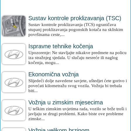
Sustav kontrole proklizavanja (TSC)
Sustav kontrole proklizavanja (TCS) ograničava
stupanj proklizavanja pogonskih kotača na skliskim
površinama ceste,...
Ispravne tehnike kočenja
Upozorenje: Ne stavljajte nikakve predmete na policu
iza stražnjeg sjedala. U slučaju nesreće ili naglog
kočenja, mogu...
Ekonomična vožnja
Slijedeći dolje navedene savjete, uštedjet ćete gorivo i
povećati kilometražu svog vozila. Vožnja bi trebala
biti...
Vožnja u zimskim mjesecima
U teškim zimskim uvjetima rada, vozilo se brže troši i
javljaju se drugi problemi. Kako biste ove probleme
zimske...
Vožnja velikom brzinom