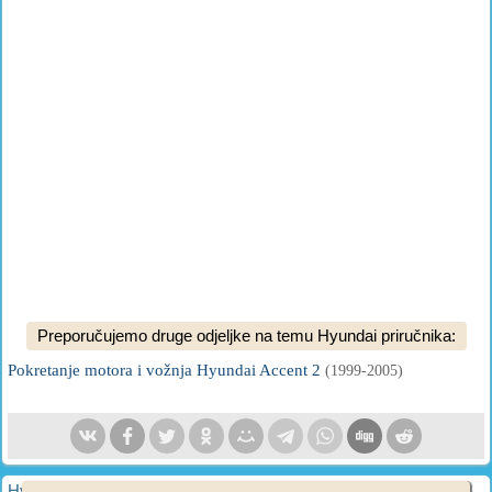
Preporučujemo druge odjeljke na temu Hyundai priručnika:
Pokretanje motora i vožnja Hyundai Accent 2
(1999-2005)
HyundaiBook.ru © 2018-2026
·
Puna verzija
·
Mapa stranice
·