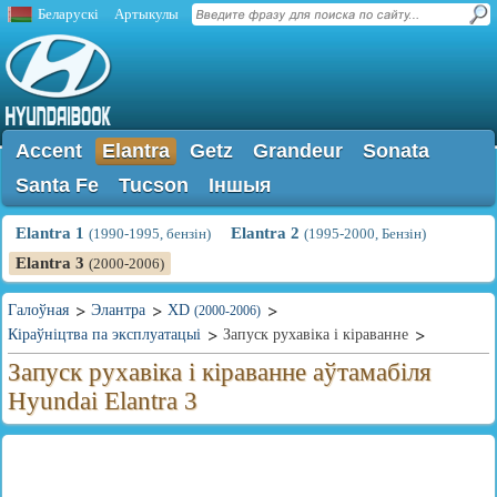
Беларускі
Артыкулы
Accent
Elantra
Getz
Grandeur
Sonata
Santa Fe
Tucson
Іншыя
Elantra 1
Elantra 2
(1990-1995, бензін)
(1995-2000, Бензін)
Elantra 3
(2000-2006)
Галоўная
Элантра
XD
(2000-2006)
Кіраўніцтва па эксплуатацыі
Запуск рухавіка і кіраванне
Запуск рухавіка і кіраванне аўтамабіля
Hyundai Elantra 3