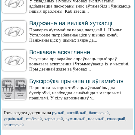
У складаных зімовых умовах эксплуатацыі
адбываецца паскораны знос аўтамабіля і ўзнікаюць
іншыя праблемы. Каб звесці...
Ваджэнне на вялікай хуткасці
Праверка аўтамабіля перад паездкай 1. Шыны:
Усталюеце патрабаванае ціск у шынах колаў.
Паніжаны ціск у шынах вядзе да...
Вонкавае асвятленне
Рэгулярна правярайце спраўнасць прыбораў
вонкавага асвятлення і ўтрымоўваеце іх у чысціні.
Пры дзённай яздзе ва ўмовах...
Буксіроўка прычэпа ці аўтамабіля
Перш чым выкарыстоўваць аўтамабіль для
буксіроўкі, неабходна азнаёміцца з мясцовымі
правіламі. У сілу адрозненняў у...
Гэты раздзел даступны на
рускай
,
англійскай
,
балгарскай
,
украінскай
,
сербскай
,
харвацкай
,
румынскай
,
польскай
,
славацкай
,
венгерскай