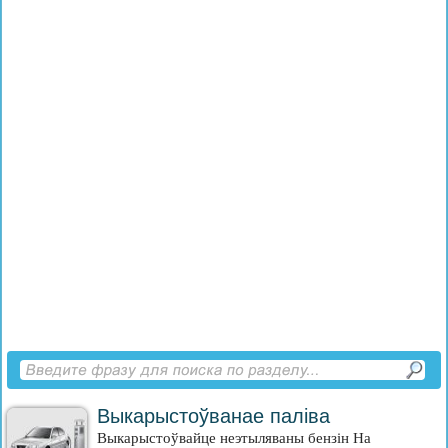
Выкарыстоўванае паліва
Выкарыстоўвайце неэтыляваны бензін На