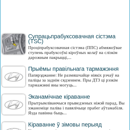
Супрацьпрабуксовачная сістэма
(TSC)
Проціпрабуксовачная сістэма (ППС) абмяжоўвае
ступень прабуксоўкі кіроўных колаў на слізкім
дарожным пакрыцці,...
Прыёмы правільнага тармажэння
Папярэджанне: Не размяшчайце ніякіх рэчаў на
паліцы за заднім сядзеннем. Пры ДТЗ ці рэзкім
тармажэнні яны могуць...
Эканамічнае кіраванне
Прытрымліваючыся прыведзеных ніжэй парад, Вы
зэканоміце паліва і павялічыце прабег аўтамабіля.
Язда павінна быць...
Кіраванне ў зімовы перыяд