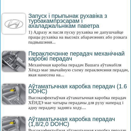
Запуск і прыпынак рухавіка з
турбакампрэсарам і
ахаладжальнікам паветра
1) Адразу ж пасля пуску рухавіка не дапушчайце
працы рухавіка на высокіх абарачэннях або рэзкага
падвышэння...
Пераключэнне перадач механічнай
каробкі перадач
Механічная каробка перадач Вашага аўтамабіля
Хёндэ мае звычайную схему пераключэння перадач,
якая нанесена на...
Аўтаматычная каробка перадач (1.6
DOHC)
Высокаэфектыўная аўтаматычная каробка перадач
ХЁНДЭ мае чатыры перадачы для руху наперад і
адну перадачу задняга ходу....
Аўтаматычная каробка перадач
(1,8/2,0 DOHC)
Высокаэфектыўная аўтаматычная каробка перадач