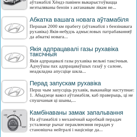
аўтамабілі Хёндэ павінен выкарыстоўвацца
неэтыляваны бензін з актанавым лікам не...
Абкатка вашага новага аўтамабіля
Першыя 2000 км прабегу (аўтамабілі з бензінавага
рухавіка) Якія-небудзь адмысловых патрабаванняў
да абкаткі новага...
Якія адпрацавалі газы рухавіка
таксічныя
Якія адпрацавалі газы рухавіка вельмі таксічныя.
Адчуўшы пах адпрацаваўшых газаў у салоне,
неадкладна апусціце шкла...
Перад запускам рухавіка
Перш чым запусціць рухавік, выканайце наступнае:
1. Абыдзеце вакол аўтамабіля, каб праверыць, ці не
спушчаныя ці шыны,...
Камбінаваны замак запальвання
На аўтамабілі з механічнай каробкай перадач
усталюеце рычаг пераключэння перадач у
становішча нейтралі і націсніце да...