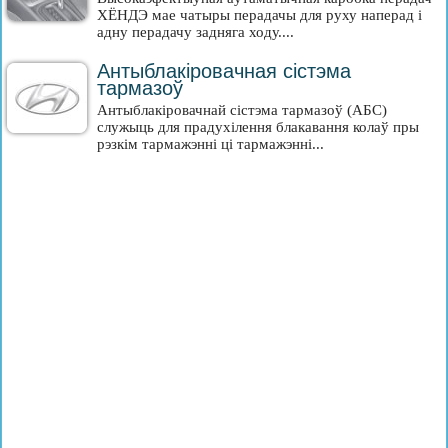
ХЁНДЭ мае чатыры перадачы для руху наперад і
адну перадачу задняга ходу....
Антыблакіровачная сістэма
тармазоў
Антыблакіровачнай сістэма тармазоў (АБС)
служыць для прадухілення блакавання колаў пры
рэзкім тармажэнні ці тармажэнні...