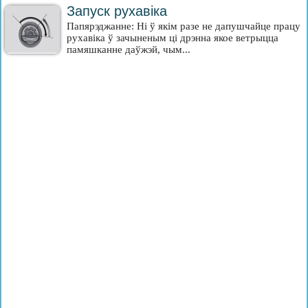
Запуск рухавіка
Папярэджанне: Ні ў якім разе не дапушчайце працу
рухавіка ў зачыненым ці дрэнна якое ветрыцца
памяшканне даўжэй, чым...