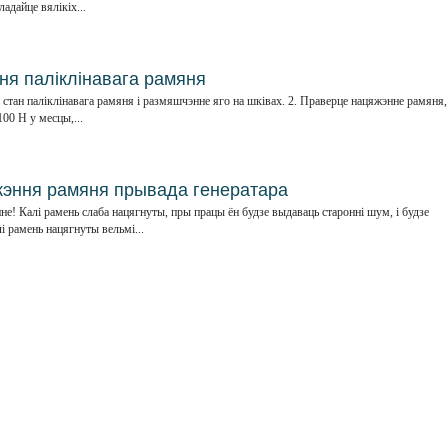
адайце вялікіх...
ня паліклінавага рамяня
стан паліклінавага рамяня і размяшчэнне яго на шківах. 2. Праверце нацяжэнне рамяня,
00 Н у месцы,...
жэння рамяня прывада генератара
! Калі рамень слаба нацягнуты, пры працы ён будзе выдаваць старонні шум, і будзе
лі рамень нацягнуты вельмі...