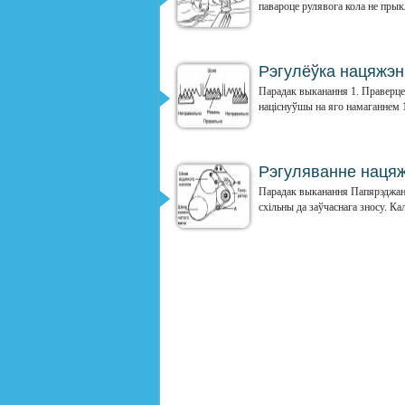
павароце рулявога кола не прыкл
Рэгулёўка нацяжэн
Парадак выканання 1. Праверце 
націснуўшы на яго намаганнем 1
Рэгуляванне наця
Парадак выканання Папярэджанне
схільны да заўчаснага зносу. Ка