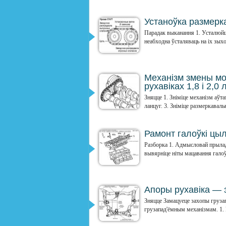
Устаноўка размерк
Парадак выканання 1. Усталюйц
неабходна ўсталяваць на іх зыхо
Механізм змены мо
рухавіках 1,8 і 2,0 
Зняцце 1. Зніміце механізм аўт
ланцуг. 3. Зніміце размеркавальн
Рамонт галоўкі цы
Разборка 1. Адмысловай прылад
вывярніце ніты мацавання галоўк
Апоры рухавіка — з
Зняцце Замацуеце захопы грузап
грузапад'ёмным механізмам. 1. 