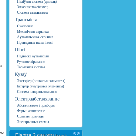
Паліўная сістэма (дызель)
Зніжэнне таксічнасці
Сістэма запальвання
Трансмісія
Счапленне
Механічная скрынка
Аўтаматычная скрынка
Прывадныя валы і восі
Шасі
Падвеска аўтамабіля
Рулявое кіраванне
цы
Тармазная сістэма
Кузаў
Экстэр'ер (вонкавыя элементы)
Інтэр'ер (унутраныя элементы)
Сістэма кандыцыянавання
Электраабсталяванне
Абсталяванне і прыборы
Фары і асвятленне
Сілавыя прылады
Электрычныя схемы
Пры
Elantra 2
(1995-2000, Бензін)