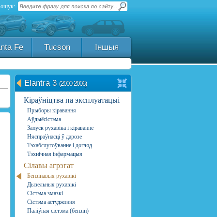
ошук:
nta Fe
Tucson
Іншыя
Elantra 3
(2000-2006)
Кіраўніцтва па эксплуатацыі
Прыборы кіравання
Аўдыёсістэма
Запуск рухавіка і кіраванне
Няспраўнасці ў дарозе
Тэхабслугоўванне і догляд
Тэхнічная інфармацыя
Сілавы агрэгат
Бензінавыя рухавікі
Дызельныя рухавікі
Сістэма змазкі
Сістэма астуджэння
Паліўная сістэма (бензін)