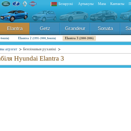
Беларускі
Артыкулы
Мапа
Кантакты
П
Elantra
Getz
Grandeur
Sonata
Sa
Elantra 2
Elantra 3
 бензін)
(1995-2000, Бензін)
(2000-2006)
вы агрэгат
Бензінавыя рухавікі
біля Hyundai Elantra 3