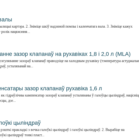
валы
ляцыі картэра. 2. Зніміце шкіў вадзяной помпы і каленчатага вала. 3. Зніміце кажух
 ролік нацяжэння...
анне зазор клапанаў на рухавіках 1,8 і 2,0 л (MLA)
эгуляванне зазораў клапанаў праводзіце на халодным рухавіку (тэмпература астуджаль
раў, усталяванай на...
нсатары зазор клапанаў рухавіка 1,6 л
 як гідраўлічны кампенсатар зазораў клапанаў усталяваны ў галоўцы цыліндраў, націсніц
сцы, дзе...
лоўкі цыліндраў
эшткі пракладкі з вечка галоўкі цыліндраў і галоўкі цыліндраў. 2. Вырабіце на
ўкі цыліндраў тонкі пласт...