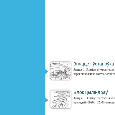
Зняцце і ўстаноўка 
Зняцце 1. Зніміце акумулятарн
пераключальніка святла задняга 
Блок цыліндраў — 
Зняцце 1. Зніміце галоўку цылі
прынадай (09260–32000) вывярні