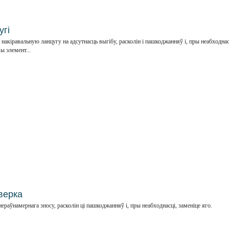
угі
накіравальную ланцугу на адсутнасць выгібу, расколін і пашкоджанняў і, пры неабходнас
ы элемент...
верка
ераўнамернага зносу, расколін ці пашкоджанняў і, пры неабходнасці, заменіце яго.