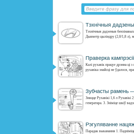
Тэхнічныя дадзены
Тэхнічныя дадзеныя бензінавых 
Дыяметр цыліндру (2,0/1,8 л), 
Праверка кампрэсіі
Калі рухавік працуе дрэнна ці 
рухавіка знайсці не ўдалося, пра
Зубчасты рамень —
Зняцце Рухавікі 1,6 л Рухавікі 
генератара. 3. Зніміце шкіў вадз
Рэгуляванне нацяж
Парадак выканання 1. Падніміце