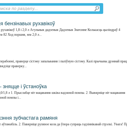
я бензінавых рухавікоў
рухавікоў 1,8 і 2,0 л Агульныя дадзеныя Дадзеныя Значэнне Колькасць цыліндраў 4
мм 82 Ход поршня, мм 2,0 л...
з перабоямі, праверце сістэму запальвання і паліўную сістэму. Калі прычыны дрэннай пра
вядзіце праверку...
 зняцце і ўстаноўка
2,0/1,8 л 1. Прыслабце ніт мацавання шківа вадзяной помпы. 2. Вывярніце ніт мацавання
яной помпы і...
эння зубчастага рамяня
 аўтамабіль. 2. Павярніце рулявое кола да ўпора супраць гадзіннікавай стрэлкі. Увага! 