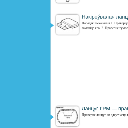
Накіроўвалая ланц
Парадак выканання 1. Праверце 
заменіце яго. 2. Праверце гумов
Ланцуг ГРМ — пра
Праверце ланцуг на адсутнасць н