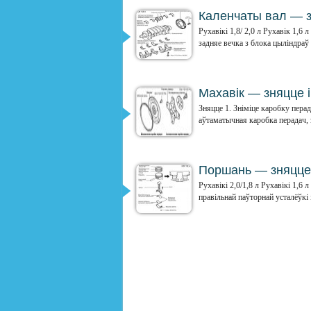
Каленчаты вал — з
Рухавікі 1,8/ 2,0 л Рухавік 1,6 
задняе вечка з блока цыліндраў і
Махавік — зняцце і
Зняцце 1. Зніміце каробку перад
аўтаматычная каробка перадач, з
Поршань — зняцце 
Рухавікі 2,0/1,8 л Рухавікі 1,
правільнай паўторнай усталёўкі 