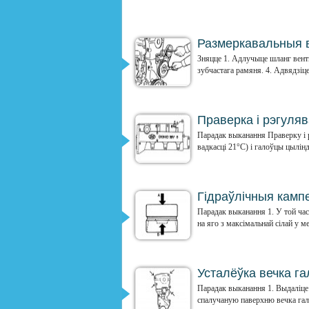
Размеркавальныя 
Зняцце 1. Адлучыце шланг венты
зубчастага рамяня. 4. Адвядзіце
Праверка і рэгуляв
Парадак выканання Праверку і р
вадкасці 21°C) і галоўцы цылінд
Гідраўлічныя кампе
Парадак выканання 1. У той час
на яго з максімальнай сілай у ме
Усталёўка вечка га
Парадак выканання 1. Выдаліце р
спалучаную паверхню вечка гало