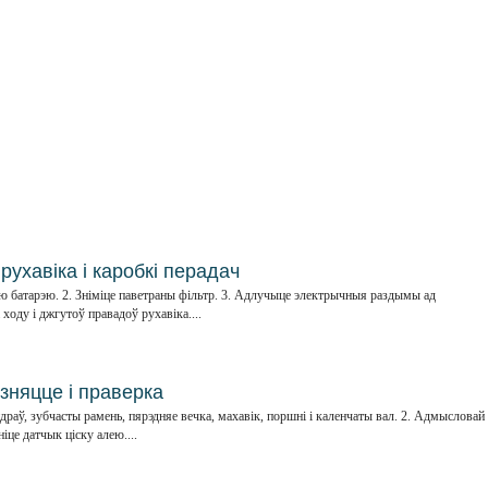
рухавіка і каробкі перадач
ую батарэю. 2. Зніміце паветраны фільтр. 3. Адлучыце электрычныя раздымы ад
ходу і джгутоў правадоў рухавіка....
зняцце і праверка
ндраў, зубчасты рамень, пярэдняе вечка, махавік, поршні і каленчаты вал. 2. Адмысловай
це датчык ціску алею....