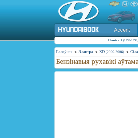
Accent
Elantra 1
(1990-1995,
Галоўная
Элантра
XD
Сіла
(2000-2006)
Бензінавыя рухавікі аўтама