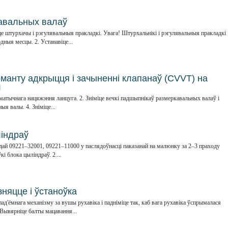
авальных валаў
е штурхачы і рэгулявальныя пракладкі. Увага! Штурхальнікі і рэгулявальныя пракладкі
дныя месцы. 2. Устанавіце...
манту адкрыцця і зачыненні клапанаў (CVVT) на
л
аматычнага нацяжэння ланцуга. 2. Зніміце вечкі падшыпнікаў размеркавальных валаў і
ыя валы. 4. Зніміце...
ліндраў
ай 09221–32001, 09221–11000 у паслядоўнасці паказанай на малюнку за 2–3 праходу
і блока цыліндраў. 2....
няцце і ўстаноўка
ад'ёмнага механізму за вушы рухавіка і падніміце так, каб вага рухавіка ўспрымалася
Вывярніце балты мацавання...