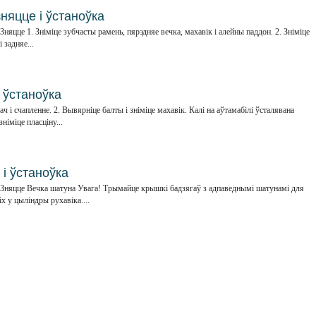
няцце і ўстаноўка
л Зняцце 1. Зніміце зубчасты рамень, пярэдняе вечка, махавік і алейны паддон. 2. Зніміце
 задняе...
 ўстаноўка
ач і счапленне. 2. Вывярніце балты і зніміце махавік. Калі на аўтамабілі ўсталявана
німіце пласціну...
і ўстаноўка
6 л Зняцце Вечка шатуна Увага! Трымайце крышкі бадзягаў з адпаведнымі шатунамі для
іх у цыліндры рухавіка....