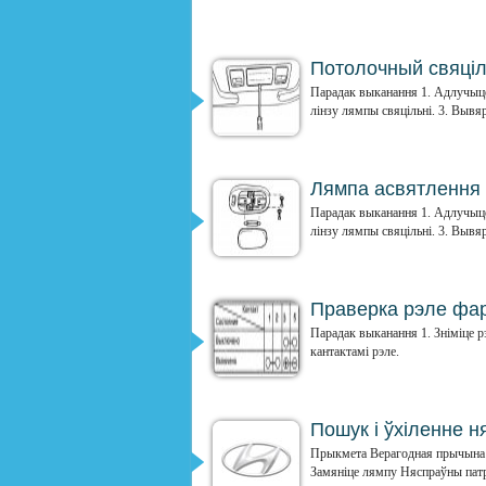
Потолочный свяціл
Парадак выканання 1. Адлучыце 
лінзу лямпы свяцільні. 3. Вывяр
Лямпа асвятлення
Парадак выканання 1. Адлучыце 
лінзу лямпы свяцільні. 3. Вывяр
Праверка рэле фа
Парадак выканання 1. Зніміце р
кантактамі рэле.
Пошук і ўхіленне 
Прыкмета Верагодная прычына М
Замяніце лямпу Няспраўны патр