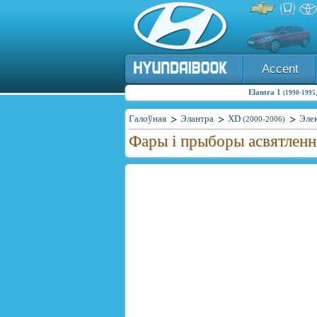
Accent
Elantra 1
(1990-1995,
Галоўная
Элантра
XD
Эле
(2000-2006)
Фары і прыборы асвятлення