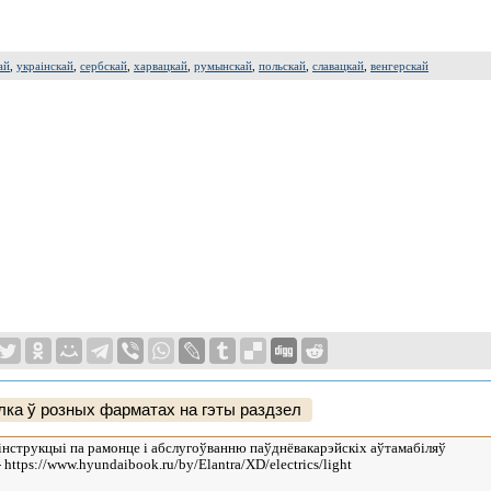
ай
,
украінскай
,
сербскай
,
харвацкай
,
румынскай
,
польскай
,
славацкай
,
венгерскай
ка ў розных фарматах на гэты раздзел