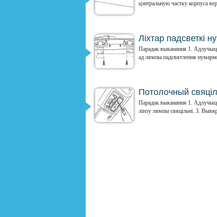
цэнтральную частку корпуса верх
Ліхтар падсветкі н
Парадак выканання 1. Адлучыце
ад лямпы падсвятлення нумарног
Потолочный свяціл
Парадак выканання 1. Адлучыце 
лінзу лямпы свяцільні. 3. Вывяр