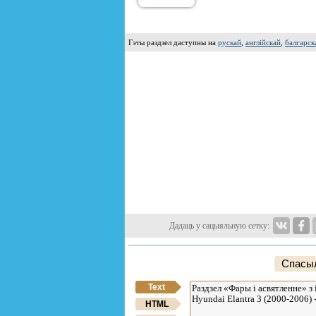
Гэты раздзел даступны на
рускай
,
англійскай
,
балгарск
Дадаць у сацыяльную сетку:
Спасыл
Text
HTML