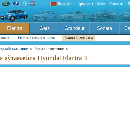
Беларускі
Артыкулы
Мапа
Кантакты
П
Elantra
Getz
Grandeur
Sonata
Sa
Elantra 2
Elantra 3
 бензін)
(1995-2000, Бензін)
(2000-2006)
ктраабсталяванне
Фары і асвятленне
 аўтамабіля Hyundai Elantra 3