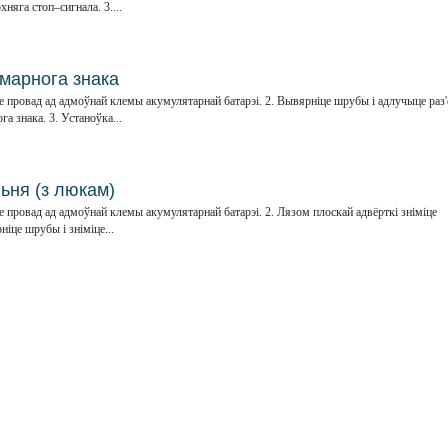
няга стоп–сигнала. 3....
умарнога знака
 провад ад адмоўнай клемы акумулятарнай батарэі. 2. Вывярніце шрубы і адлучыце раз
а знака. 3. Устаноўка...
ьня (з люкам)
провад ад адмоўнай клемы акумулятарнай батарэі. 2. Лязом плоскай адвёрткі зніміце
ніце шрубы і зніміце...