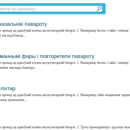
казальнікі павароту
провад ад адмоўнай клемы акумулятарнай батарэі. 2. Вывярніце балты і гайкі і зніміце
 паслядоўнасці,...
уманнымі фары і повторители павароту
провад ад адмоўнай клемы акумулятарнай батарэі. 2. Вывярніце балты і гайкі і зніміце
ання накладкі бампера....
ліхтар
 провад ад адмоўнай клемы акумулятарнай батарэі. 2. Вывярніце гайкі мацавання задня
іміце трымальнік...
провад ад адмоўнай клемы акумулятарнай батарэі. 2. Трохі прыпадніміце і адхіліце наз