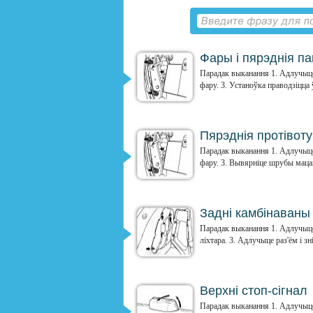
Фары і пярэднія па
Парадак выканання 1. Адлучыце 
фару. 3. Устаноўка праводзіцца ў
Пярэднія протівот
Парадак выканання 1. Адлучыце 
фару. 3. Вывярніце шрубы мацав
Задні камбінаваны 
Парадак выканання 1. Адлучыце
ліхтара. 3. Адлучыце раз'ём і зн
Верхні стоп-сігнал
Парадак выканання 1. Адлучыце 