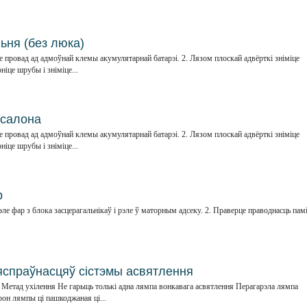
ьня (без люка)
провад ад адмоўнай клемы акумулятарнай батарэі. 2. Лязом плоскай адвёрткі зніміце
ніце шрубы і зніміце...
 салона
провад ад адмоўнай клемы акумулятарнай батарэі. 2. Лязом плоскай адвёрткі зніміце
ніце шрубы і зніміце...
р
эле фар з блока засцерагальнікаў і рэле ў маторным адсеку. 2. Праверце праводнасць пам
няспраўнасцяў сістэмы асвятлення
етад ухілення Не гарыць толькі адна лямпа вонкавага асвятлення Перагарэла лямпа
он лямпы ці пашкоджаная ці...