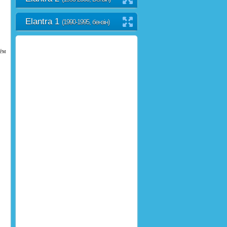
Elantra 1
(1990-1995, бензін)
'ём