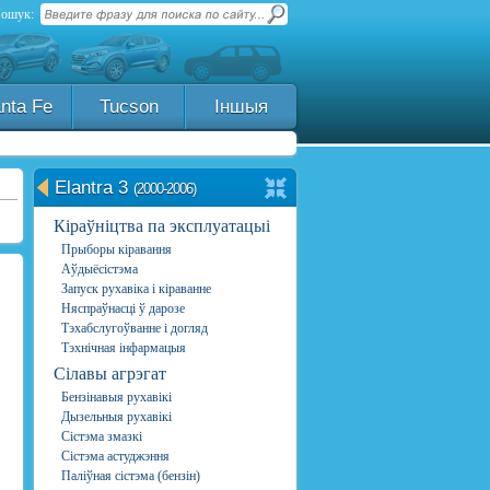
ошук:
nta Fe
Tucson
Іншыя
Elantra 3
(2000-2006)
Кіраўніцтва па эксплуатацыі
Прыборы кіравання
Аўдыёсістэма
Запуск рухавіка і кіраванне
Няспраўнасці ў дарозе
Тэхабслугоўванне і догляд
Тэхнічная інфармацыя
Сілавы агрэгат
Бензінавыя рухавікі
Дызельныя рухавікі
Сістэма змазкі
Сістэма астуджэння
Паліўная сістэма (бензін)