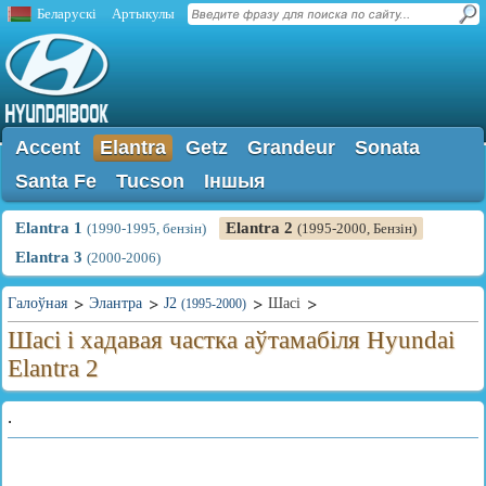
Беларускі
Артыкулы
Accent
Elantra
Getz
Grandeur
Sonata
Santa Fe
Tucson
Іншыя
Elantra 1
Elantra 2
(1990-1995, бензін)
(1995-2000, Бензін)
Elantra 3
(2000-2006)
Галоўная
Элантра
J2
Шасі
(1995-2000)
Шасі і хадавая частка аўтамабіля Hyundai
Elantra 2
.