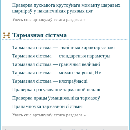
Праверка пускавога крутоўнага моманту шаравых
шарніраў у наканечніках рулявых цяг
Увесь спіс артыкулаў гэтага раздзела
»
Тармазная сістэма
Тармазная сістэма — тэхнічныя характарыстыкі
Тармазная сістэма — стандартныя параметры
Тармазная сістэма — гранічныя велічыні
Тармазная сістэма — момант зацяжкі, Нм
Тармазная сістэма — няспраўнасці
Праверка і рэгуляванне тармазной педалі
Праверка працы ўзмацняльніка тармазоў
Прапампоўка тармазной сістэмы
Увесь спіс артыкулаў гэтага раздзела
»