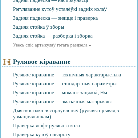
Задняя падвеска — няспраўнасці
Рэгуляванне кутоў усталёўкі задніх колаў
Задняя падвеска — зняцце і праверка
Задняя стойка ў зборы
Задняя стойка — разборка і зборка
Увесь спіс артыкулаў гэтага раздзела
»
Рулявое кіраванне
Рулявое кіраванне — тэхнічныя характарыстыкі
Рулявое кіраванне — стандартныя параметры
Рулявое кіраванне — момант зацяжкі, Нм
Рулявое кіраванне — змазачныя матэрыялы
Дыягностыка няспраўнасцяў (рулявы прывад з
узмацняльнікам)
Праверка люфт рулявога кола
Праверка кутоў павароту