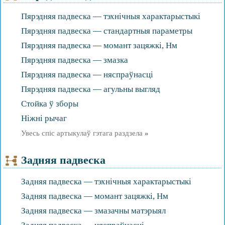
Пярэдняя падвеска — тэхнічныя характарыстыкі
Пярэдняя падвеска — стандартныя параметры
Пярэдняя падвеска — момант зацяжкі, Нм
Пярэдняя падвеска — змазка
Пярэдняя падвеска — няспраўнасці
Пярэдняя падвеска — агульны выгляд
Стойка ў зборы
Ніжні рычаг
Увесь спіс артыкулаў гэтага раздзела
»
Задняя падвеска
Задняя падвеска — тэхнічныя характарыстыкі
Задняя падвеска — момант зацяжкі, Нм
Задняя падвеска — змазачны матэрыял