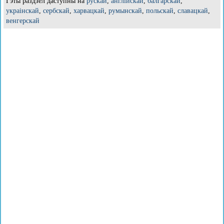
Гэты раздзел даступны на
рускай
,
англійскай
,
балгарскай
,
украінскай
,
сербскай
,
харвацкай
,
румынскай
,
польскай
,
славацкай
,
венгерскай