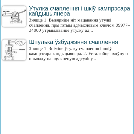
Утулка счаплення і шкіў кампрэсара
кандыцыянера
Зняцце 1. Вывярніце ніт мацавання ўтулкі
счаплення, пры гэтым адмысловым ключом 09977–
34000 утрымлівайце ўтулку ад...
Шпулька ўзбуджэння счаплення
Зняцце 1. Зніміце ўтулку счаплення і шкіў
кампрэсара кандыцыянера. 2. Усталюйце ахоўную
прыладу на адчыненую адтуліну...