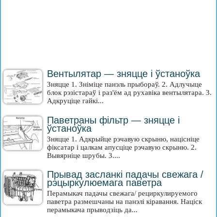
Вентылятар — зняцце і ўстаноўка
Зняцце 1. Зніміце панэль прыбораў. 2. Адлучыце
блок рэзістараў і раз'ём ад рухавіка вентылятара. 3.
Адкруціце гайкі...
Паветраны фільтр — зняцце і
ўстаноўка
Зняцце 1. Адкрыйце рэчавую скрыню, націсніце
фіксатар і цалкам апусціце рэчавую скрыню. 2.
Вывярніце шрубы. 3....
Прывад засланкі падачы свежага /
рэцыркулюемага паветра
Перамыкач падачы свежага/ рециркулируемого
паветра размешчаны на панэлі кіравання. Націск
перамыкача прыводзіць да...