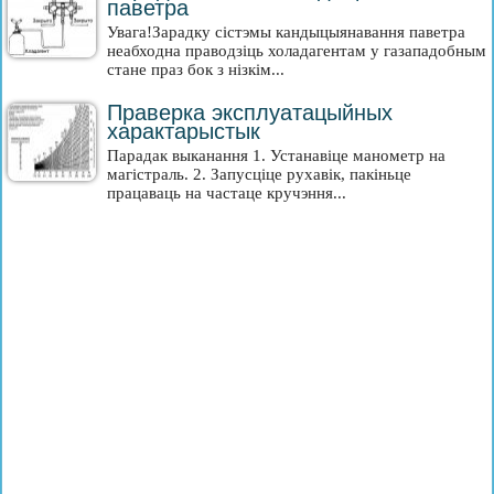
паветра
Увага!Зарадку сістэмы кандыцыянавання паветра
неабходна праводзіць холадагентам у газападобным
стане праз бок з нізкім...
Праверка эксплуатацыйных
характарыстык
Парадак выканання 1. Устанавіце манометр на
магістраль. 2. Запусціце рухавік, пакіньце
працаваць на частаце кручэння...