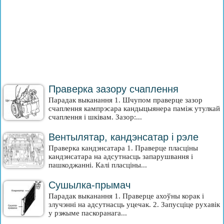
Праверка зазору счаплення
Парадак выканання 1. Шчупом праверце зазор
счаплення кампрэсара кандыцыянера паміж утулкай
счаплення і шківам. Зазор:...
Вентылятар, кандэнсатар і рэле
Праверка кандэнсатара 1. Праверце пласціны
кандэнсатара на адсутнасць запарушвання і
пашкоджанні. Калі пласціны...
Сушылка-прымач
Парадак выканання 1. Праверце ахоўны корак і
злучэнні на адсутнасць уцечак. 2. Запусціце рухавік
у рэжыме паскоранага...