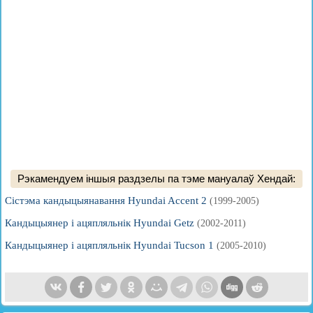
Рэкамендуем іншыя раздзелы па тэме мануалаў Хендай:
Сістэма кандыцыянавання Hyundai Accent 2
(1999-2005)
Кандыцыянер і ацяпляльнік Hyundai Getz
(2002-2011)
Кандыцыянер і ацяпляльнік Hyundai Tucson 1
(2005-2010)