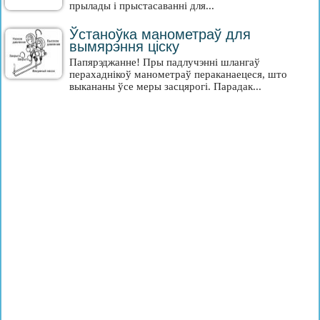
прылады і прыстасаванні для...
Ўстаноўка манометраў для
вымярэння ціску
Папярэджанне! Пры падлучэнні шлангаў
перахаднікоў манометраў пераканаецеся, што
выкананы ўсе меры засцярогі. Парадак...