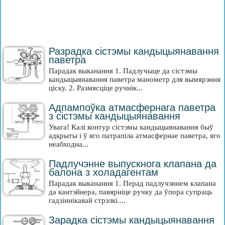
Разрадка сістэмы кандыцыянавання
паветра
Парадак выканання 1. Падлучыце да сістэмы
кандыцыянавання паветра манометр для вымярэння
ціску. 2. Размясціце ручнік...
Адпампоўка атмасфернага паветра
з сістэмы кандыцыянавання
Увага! Калі контур сістэмы кандыцыянавання быў
адкрыты і ў яго патрапіла атмасфернае паветра, яго
неабходна...
Падлучэнне выпускнога клапана да
балона з холадагентам
Парадак выканання 1. Перад падлучэннем клапана
да кантэйнера, павярніце ручку да ўпора супраць
гадзіннікавай стрэлкі....
Зарадка сістэмы кандыцыянавання