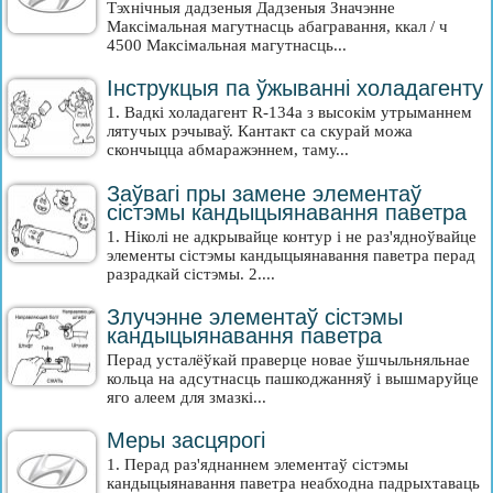
Тэхнічныя дадзеныя Дадзеныя Значэнне
Максімальная магутнасць абагравання, ккал / ч
4500 Максімальная магутнасць...
Інструкцыя па ўжыванні холадагенту
1. Вадкі холадагент R-134a з высокім утрыманнем
лятучых рэчываў. Кантакт са скурай можа
скончыцца абмаражэннем, таму...
Заўвагі пры замене элементаў
сістэмы кандыцыянавання паветра
1. Ніколі не адкрывайце контур і не раз'ядноўвайце
элементы сістэмы кандыцыянавання паветра перад
разрадкай сістэмы. 2....
Злучэнне элементаў сістэмы
кандыцыянавання паветра
Перад усталёўкай праверце новае ўшчыльняльнае
кольца на адсутнасць пашкоджанняў і вышмаруйце
яго алеем для змазкі...
Меры засцярогі
1. Перад раз'яднаннем элементаў сістэмы
кандыцыянавання паветра неабходна падрыхтаваць