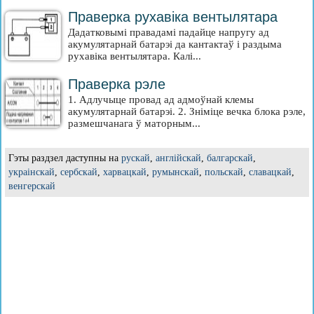
Праверка рухавіка вентылятара
Дадатковымі правадамі падайце напругу ад
акумулятарнай батарэі да кантактаў і раздыма
рухавіка вентылятара. Калі...
Праверка рэле
1. Адлучыце провад ад адмоўнай клемы
акумулятарнай батарэі. 2. Зніміце вечка блока рэле,
размешчанага ў маторным...
Гэты раздзел даступны на
рускай
,
англійскай
,
балгарскай
,
украінскай
,
сербскай
,
харвацкай
,
румынскай
,
польскай
,
славацкай
,
венгерскай