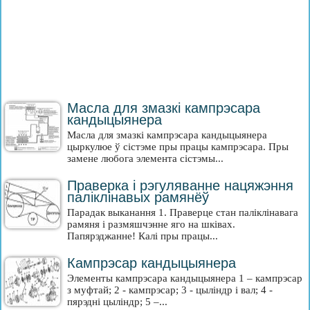
Масла для змазкі кампрэсара
кандыцыянера
Масла для змазкі кампрэсара кандыцыянера
цыркулюе ў сістэме пры працы кампрэсара. Пры
замене любога элемента сістэмы...
Праверка і рэгуляванне нацяжэння
паліклінавых рамянёў
Парадак выканання 1. Праверце стан паліклінавага
рамяня і размяшчэнне яго на шківах.
Папярэджанне! Калі пры працы...
Кампрэсар кандыцыянера
Элементы кампрэсара кандыцыянера 1 – кампрэсар
з муфтай; 2 - кампрэсар; 3 - цыліндр і вал; 4 -
пярэдні цыліндр; 5 –...