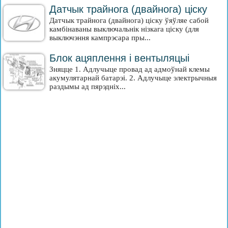
Датчык трайнога (двайнога) ціску
Датчык трайнога (двайнога) ціску ўяўляе сабой
камбінаваны выключальнік нізкага ціску (для
выключэння кампрэсара пры...
Блок ацяплення і вентыляцыі
Зняцце 1. Адлучыце провад ад адмоўнай клемы
акумулятарнай батарэі. 2. Адлучыце электрычныя
раздымы ад пярэдніх...