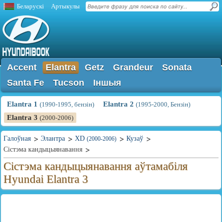
Беларускі
Артыкулы
Accent
Elantra
Getz
Grandeur
Sonata
Santa Fe
Tucson
Іншыя
Elantra 1
Elantra 2
(1990-1995, бензін)
(1995-2000, Бензін)
Elantra 3
(2000-2006)
Галоўная
Элантра
XD
Кузаў
(2000-2006)
Сістэма кандыцыянавання
Сістэма кандыцыянавання аўтамабіля
Hyundai Elantra 3