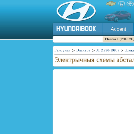
Accent
Elantra 1
(1990-1995,
Галоўная
Элантра
J1
Элек
(1990-1995)
Электрычныя схемы абстал