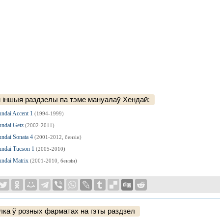
 іншыя раздзелы па тэме мануалаў Хендай:
ndai Accent 1
(1994-1999)
ndai Getz
(2002-2011)
ndai Sonata 4
(2001-2012, бензін)
ndai Tucson 1
(2005-2010)
ndai Matrix
(2001-2010, бензін)
ка ў розных фарматах на гэты раздзел