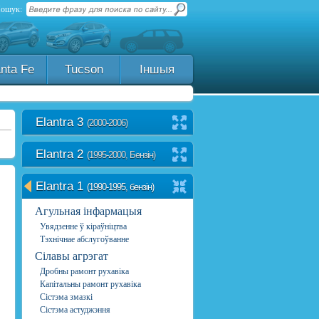
ошук:
nta Fe
Tucson
Іншыя
Elantra 3
(2000-2006)
Elantra 2
(1995-2000, Бензін)
Elantra 1
(1990-1995, бензін)
Агульная інфармацыя
Увядзенне ў кіраўніцтва
Тэхнічнае абслугоўванне
Сілавы агрэгат
Дробны рамонт рухавіка
Капітальны рамонт рухавіка
Сістэма змазкі
Сістэма астуджэння