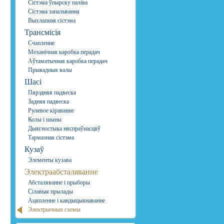
Сістэма ўпырску паліва
Сістэма запальвання
Выхлапная сістэма
Трансмісія
Счапленне
Механічная каробка перадач
Аўтаматычная каробка перадач
Прывадныя валы
Шасі
Пярэдняя падвеска
Задняя падвеска
Рулявое кіраванне
Колы і шыны
Дыягностыка няспраўнасцяў
Тармазная сістэма
Кузаў
Элементы кузава
Электраабсталяванне
Абсталяванне і прыборы
Сілавыя прылады
Ацяпленне і кандыцыянаванне
Электрычныя схемы