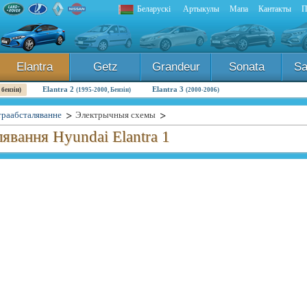
Беларускі
Артыкулы
Мапа
Кантакты
П
Elantra
Getz
Grandeur
Sonata
Sa
Elantra 2
Elantra 3
 бензін)
(1995-2000, Бензін)
(2000-2006)
траабсталяванне
Электрычныя схемы
явання Hyundai Elantra 1