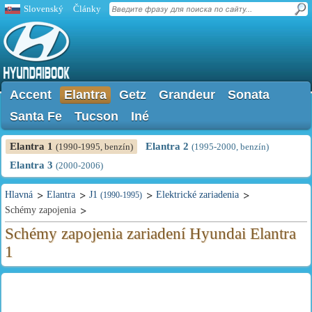
Slovenský
Články
Accent
Elantra
Getz
Grandeur
Sonata
Santa Fe
Tucson
Iné
Elantra 1
Elantra 2
(1990-1995, benzín)
(1995-2000, benzín)
Elantra 3
(2000-2006)
Hlavná
Elantra
J1
Elektrické zariadenia
(1990-1995)
Schémy zapojenia
Schémy zapojenia zariadení Hyundai Elantra
1