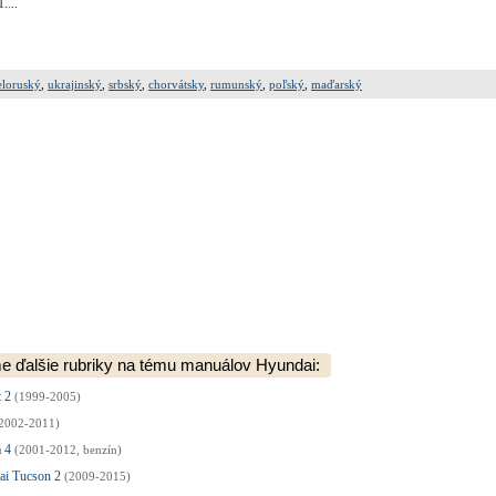
....
eloruský
,
ukrajinský
,
srbský
,
chorvátsky
,
rumunský
,
poľský
,
maďarský
 ďalšie rubriky na tému manuálov Hyundai:
t 2
(1999-2005)
2002-2011)
a 4
(2001-2012, benzín)
ai Tucson 2
(2009-2015)