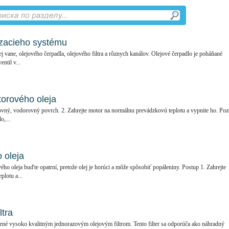
zacieho systému
j vane, olejového čerpadla, olejového filtra a rôznych kanálov. Olejové čerpadlo je poháňané
til v...
torového oleja
ovný, vodorovný povrch. 2. Zahrejte motor na normálnu prevádzkovú teplotu a vypnite ho. Poz
o,...
 oleja
o oleja buďte opatrní, pretože olej je horúci a môže spôsobiť popáleniny. Postup 1. Zahrejte
lotu a...
ltra
é vysoko kvalitným jednorazovým olejovým filtrom. Tento filter sa odporúča ako náhradný