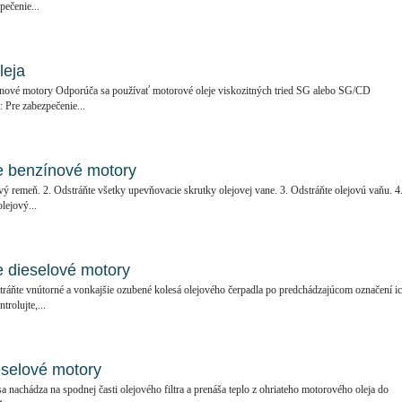
pečenie...
leja
ínové motory Odporúča sa používať motorové oleje viskozitných tried SG alebo SG/CD
 Pre zabezpečenie...
e benzínové motory
ý remeň. 2. Odstráňte všetky upevňovacie skrutky olejovej vane. 3. Odstráňte olejovú vaňu. 4
lejový...
e dieselové motory
tráňte vnútorné a vonkajšie ozubené kolesá olejového čerpadla po predchádzajúcom označení i
rolujte,...
eselové motory
a nachádza na spodnej časti olejového filtra a prenáša teplo z ohriateho motorového oleja do