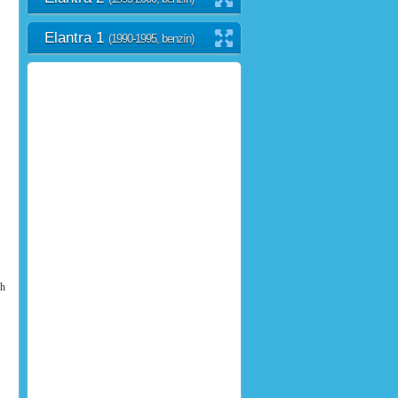
Elantra 1
(1990-1995, benzín)
.
ch