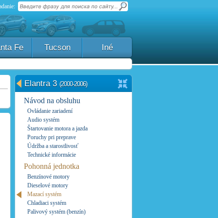
danie:
nta Fe
Tucson
Iné
Elantra 3
(2000-2006)
Návod na obsluhu
Ovládanie zariadení
Audio systém
Štartovanie motora a jazda
Poruchy pri preprave
Údržba a starostlivosť
Technické informácie
Pohonná jednotka
Benzínové motory
Dieselové motory
Mazací systém
Chladiaci systém
Palivový systém (benzín)