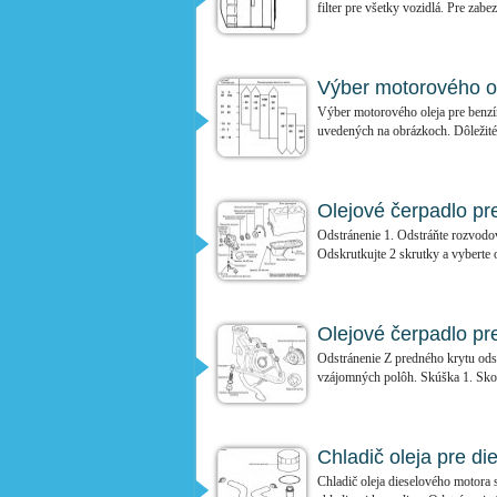
filter pre všetky vozidlá. Pre zabez
Výber motorového o
Výber motorového oleja pre benz
uvedených na obrázkoch. Dôležité:
Olejové čerpadlo pr
Odstránenie 1. Odstráňte rozvodov
Odskrutkujte 2 skrutky a vyberte o
Olejové čerpadlo pr
Odstránenie Z predného krytu ods
vzájomných polôh. Skúška 1. Skont
Chladič oleja pre di
Chladič oleja dieselového motora s