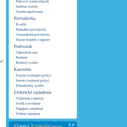
Palivový systém (diesel)
Zníženie toxicity
Systém zapaľovania
Prevodovka
Kvačilo
Manuálna prevodovka
Automatická prevodovka
Hnacie hriadele a nápravy
Podvozok
Odpruženie auta
Riadenie
or!
Brzdový systém
Karoséria
Exteriér (vonkajšie prvky)
Interiér (vnútorné prvky)
Klimatizačný systém
Elektrické zariadenia
Vybavenie a nástroje
Svetlá a osvetlenie
Napájacie zariadenia
Schémy zapojenia
Elantra 2
(1995-2000, benzín)