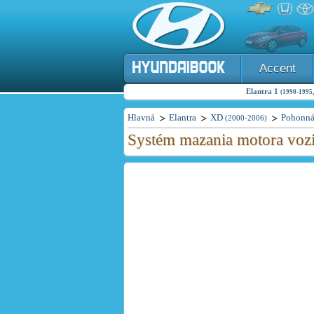
Accent
Elantra 1
(1990-1995,
Hlavná
Elantra
XD
Pohonná
(2000-2006)
Systém mazania motora vozi