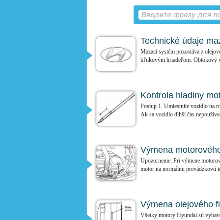
Technické údaje ma
Mazací systém pozostáva z olejove
kľukovým hriadeľom. Obtokový ven
Kontrola hladiny mo
Postup 1. Umiestnite vozidlo na r
Ak sa vozidlo dlhší čas nepoužíval
Výmena motorového
Upozornenie: Pri výmene motorovéh
motor na normálnu prevádzkovú tep
Výmena olejového fi
Všetky motory Hyundai sú vybaven