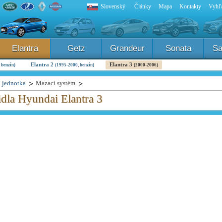
Slovenský
Články
Mapa
Kontakty
Vyhľa
Elantra
Getz
Grandeur
Sonata
Sa
Elantra 2
Elantra 3
 benzín)
(1995-2000, benzín)
(2000-2006)
 jednotka
Mazací systém
dla Hyundai Elantra 3