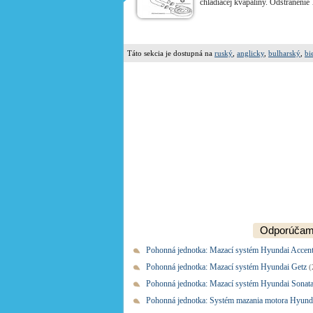
chladiacej kvapaliny. Odstránenie 1
Táto sekcia je dostupná na
ruský
,
anglicky
,
bulharský
,
bi
Odporúčame
Pohonná jednotka: Mazací systém Hyundai Accen
Pohonná jednotka: Mazací systém Hyundai Getz
(
Pohonná jednotka: Mazací systém Hyundai Sonat
Pohonná jednotka: Systém mazania motora Hyund