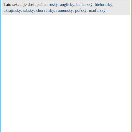
Táto sekcia je dostupná na
ruský
,
anglicky
,
bulharský
,
bieloruský
,
ukrajinský
,
srbský
,
chorvátsky
,
rumunský
,
poľský
,
maďarský