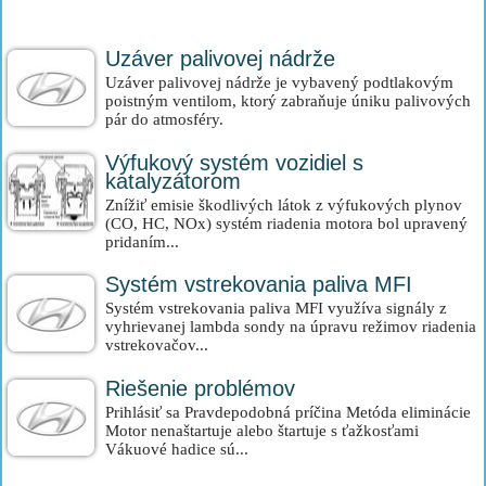
Uzáver palivovej nádrže
Uzáver palivovej nádrže je vybavený podtlakovým
poistným ventilom, ktorý zabraňuje úniku palivových
pár do atmosféry.
Výfukový systém vozidiel s
katalyzátorom
Znížiť emisie škodlivých látok z výfukových plynov
(CO, HC, NOx) systém riadenia motora bol upravený
pridaním...
Systém vstrekovania paliva MFI
Systém vstrekovania paliva MFI využíva signály z
vyhrievanej lambda sondy na úpravu režimov riadenia
vstrekovačov...
Riešenie problémov
Prihlásiť sa Pravdepodobná príčina Metóda eliminácie
Motor nenaštartuje alebo štartuje s ťažkosťami
Vákuové hadice sú...