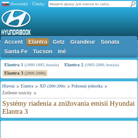
Slovenský
Články
Accent
Elantra
Getz
Grandeur
Sonata
Santa Fe
Tucson
Iné
Elantra 1
Elantra 2
(1990-1995, benzín)
(1995-2000, benzín)
Elantra 3
(2000-2006)
Hlavná
Elantra
XD
Pohonná jednotka
(2000-2006)
Zníženie toxicity
Systémy riadenia a znižovania emisií Hyundai
Elantra 3