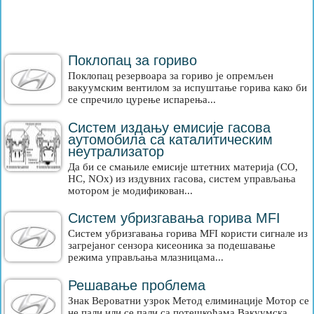
Поклопац за гориво
Поклопац резервоара за гориво је опремљен
вакуумским вентилом за испуштање горива како би
се спречило цурење испарења...
Систем издању емисије гасова
аутомобила са каталитическим
неутрализатор
Да би се смањиле емисије штетних материја (CO,
HC, NOx) из издувних гасова, систем управљања
мотором је модификован...
Систем убризгавања горива MFI
Систем убризгавања горива MFI користи сигнале из
загрејаног сензора кисеоника за подешавање
режима управљања млазницама...
Решавање проблема
Знак Вероватни узрок Метод елиминације Мотор се
не пали или се пали са потешкоћама Вакуумска