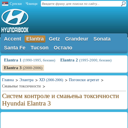
Српски
Чланци
Accent
Elantra
Getz
Grandeur
Sonata
Santa Fe
Tucson
Остало
Elantra 1
Elantra 2
(1990-1995, бензин)
(1995-2000, бензин)
Elantra 3
(2000-2006)
Главна
Элантра
XD
Погонски агрегат
(2000-2006)
Смањење токсичности
Систем контроле и смањења токсичности
Hyundai Elantra 3