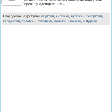
црева су одспојена или...
Овај одељак је доступан на
руски
,
енглески
,
бугарски
,
белоруски
,
украјински
,
хрватски
,
румунски
,
пољски
,
словачки
,
мађарски