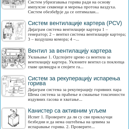
Систем убризгавања горива ради на основу
импулсне секвенце и мерења протока ваздуха.
Систем обезбеђује да се оптималан...
Систем вентилације картера (PCV)
Дијаграм система вентилације картера 1 –
генератор; 2 – вентил система вентилације картера;
3 – ваздушна комора; 4 –...
Вентил за вентилацију картера
Уклањање 1. Одспојите црево са вентила за
вентилацију картера. Уклоните вентил са поклопца
главе цилиндра и спојите га...
Систем за рекуперацију испарења
горива
Дијаграм система за рекуперацију горивних пара
Шема система за праћење и смањење токсичности
издувних гасова и хватање...
Канистер са активним угљем
Испит 1. Проверите да ли су сви прикључци
безбедни и да нема оштећења на цевима за
испаравање горива. 2. Проверите...