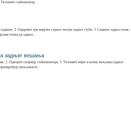
 Уклоните стабилизатор...
едиште. 2. Одврните три навртке горњег носача задњег стуба. 3. Скините задњи точак. 
рзине точка од задњег...
а задњег вешања
к. 2. Одвојите спојницу стабилизатора. 3. Уклоните вијке и вучну виљушка задњег
 причвршћује виљушкасте...