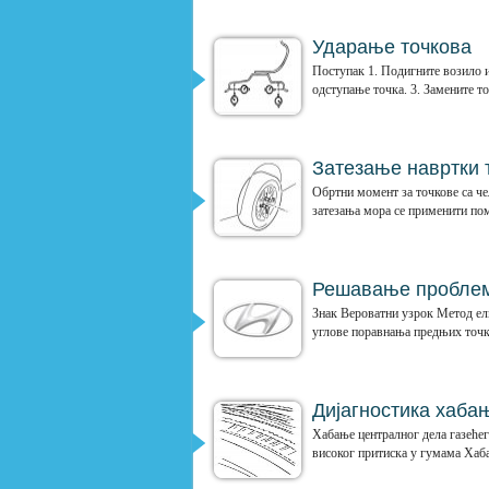
Ударање точкова
Поступак 1. Подигните возило и
одступање точка. 3. Замените то
Затезање навртки 
Обртни момент за точкове са 
затезања мора се применити пом
Решавање проблем
Знак Вероватни узрок Метод е
углове поравнања предњих точк
Дијагностика хаба
Хабање централног дела газећег
високог притиска у гумама Хаба