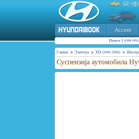
Accent
Elantra 1
(1990-1995,
Главна
Элантра
XD
Шасиј
(2000-2006)
Суспензија аутомобила Hyu