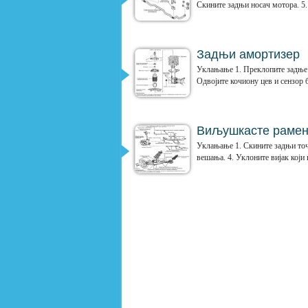
Скините задњи носач мотора. 5.
Задњи амортизер
Уклањање 1. Преклопите задње с
Одвојите кочиону цев и сензор б
Виљушкасте рамен
Уклањање 1. Скините задњи точа
вешања. 4. Уклоните вијак који