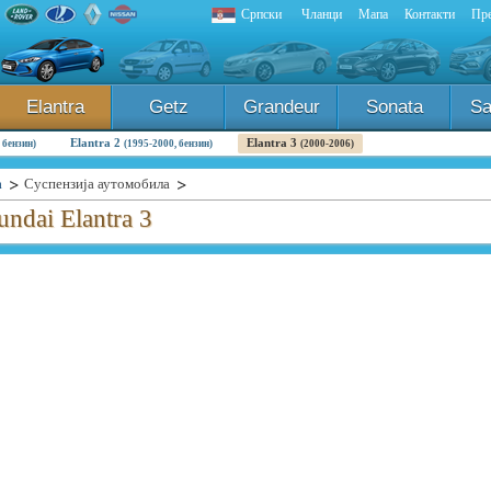
Српски
Чланци
Мапа
Контакти
Пре
Elantra
Getz
Grandeur
Sonata
Sa
Elantra 2
Elantra 3
 бензин)
(1995-2000, бензин)
(2000-2006)
а
Суспензија аутомобила
ndai Elantra 3