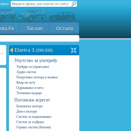
трага:
nta Fe
Tucson
Остало
Elantra 3
(2000-2006)
Упутство за употребу
Уређаји за управљање
Аудио систем
Покретање мотора и вожња
Квар на путу
Одржавање и нега
Технички подаци
Погонски агрегат
Бензинске моторе
Дизел мотори
Систем за подмазивање
Систем за хлађење
Гориво систем (бензин)