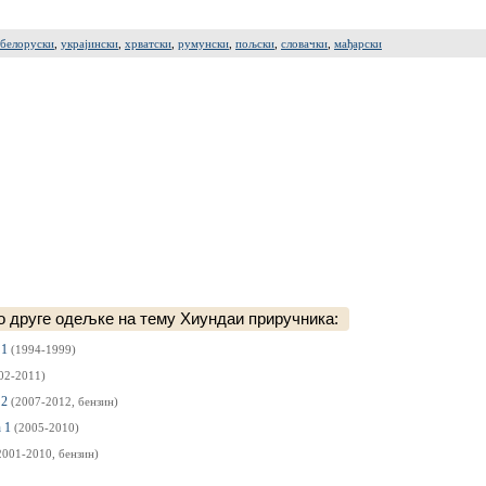
белоруски
,
украјински
,
хрватски
,
румунски
,
пољски
,
словачки
,
мађарски
 друге одељке на тему Хиундаи приручника:
 1
(1994-1999)
02-2011)
 2
(2007-2012, бензин)
n 1
(2005-2010)
2001-2010, бензин)