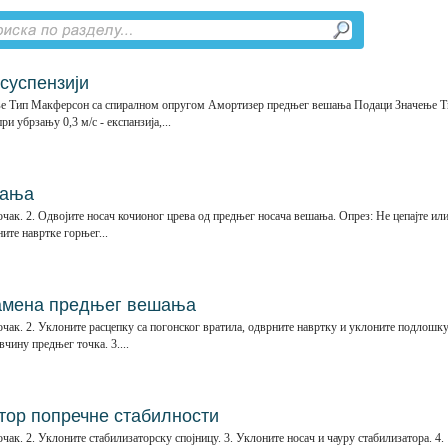
суспензији
е Тип Макферсон са спиралном опругом Амортизер предњег вешања Подаци Значење Т
 убрзању 0,3 м/с - експанзија,...
шања
ак. 2. Одвојите носач кочионог црева од предњег носача вешања. Опрез: Не цепајте ил
ите навртке горњег...
амена предњег вешања
чак. 2. Уклоните расцепку са погонског вратила, одврните навртку и уклоните подлошк
вчину предњег точка. 3....
ор попречне стабилности
ак. 2. Уклоните стабилизаторску спојницу. 3. Уклоните носач и чауру стабилизатора. 4.