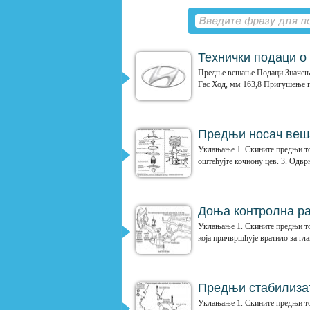
Технички подаци о 
Предње вешање Подаци Значењ
Гас Ход, мм 163,8 Пригушење при
Предњи носач ве
Уклањање 1. Скините предњи точ
оштећујте кочиону цев. 3. Одврн
Доња контролна р
Уклањање 1. Скините предњи то
која причвршћује вратило за гла
Предњи стабилизат
Уклањање 1. Скините предњи точ