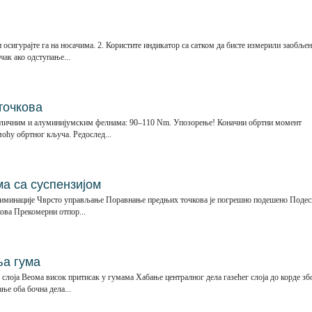
 осигурајте га на носачима. 2. Користите индикатор са сатком да бисте измерили заобље
чак ако одступање...
точкова
челичним и алуминијумским фелнама: 90–110 Nm. Упозорење! Коначни обртни момент
оћу обртног кључа. Редослед...
а са суспензијом
лиминације Чврсто управљање Поравнање предњих точкова је погрешно подешено Подес
ова Прекомерни отпор...
ња гума
 слоја Веома висок притисак у гумама Хабање централног дела газећег слоја до корде зб
ње оба бочна дела...