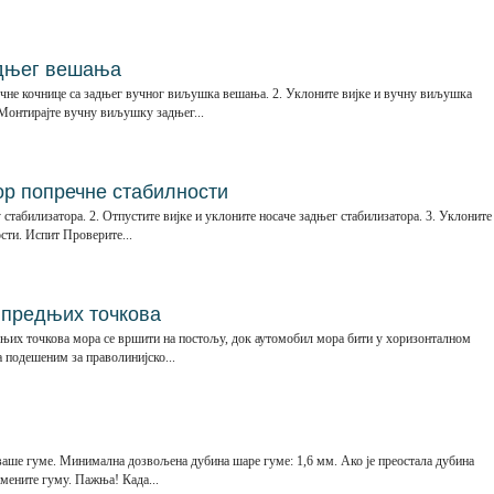
дњег вешања
учне кочнице са задњег вучног виљушка вешања. 2. Уклоните вијке и вучну виљушка
Монтирајте вучну виљушку задњег...
р попречне стабилности
стабилизатора. 2. Отпустите вијке и уклоните носаче задњег стабилизатора. 3. Уклоните
сти. Испит Проверите...
 предњих точкова
њих точкова мора се вршити на постољу, док аутомобил мора бити у хоризонталном
 подешеним за праволинијско...
ваше гуме. Минимална дозвољена дубина шаре гуме: 1,6 мм. Ако је преостала дубина
амените гуму. Пажња! Када...