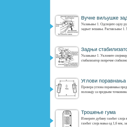
Вучне виљушке за
Уклањање 1. Одспојите сајлу р
задњег вешања. Растављање 1. 
Задњи стабилизато
Уклањање 1. Уклоните спојницу 
стабилизатор попречне стабилно
Углови поравнања
Провера углова поравнања пред
положају са предњим точковима
Трошење гума
Измерите дубину газећег слоја 
газећег слоја мања од 1,6 мм, з