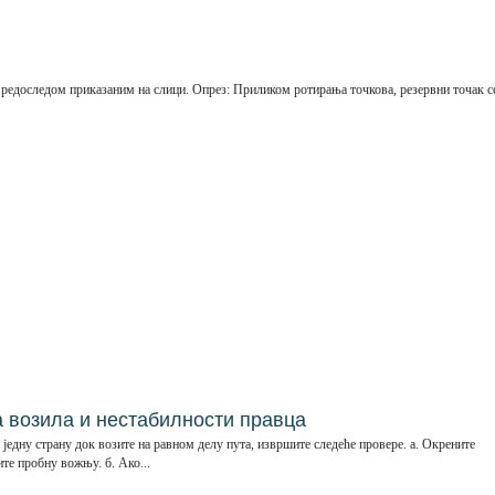
 редоследом приказаним на слици. Опрез: Приликом ротирања точкова, резервни точак с
 возила и нестабилности правца
 једну страну док возите на равном делу пута, извршите следеће провере. а. Окрените
те пробну вожњу. б. Ако...