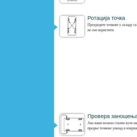
Ротација точка
Преуредите точкове у складу са
не сме користити.
Провера заношења
Ако ваше возило стално вуче на
предње точкове уназад и изврши