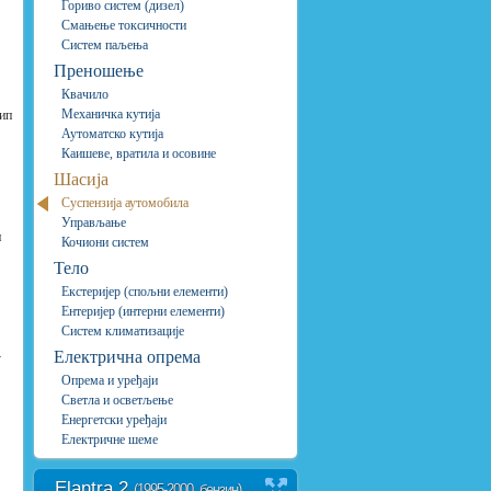
Гориво систем (дизел)
Смањење токсичности
Систем паљења
Преношење
Квачило
Механичка кутија
ип
Аутоматско кутија
Каишеве, вратила и осовине
Шасија
Суспензија аутомобила
Управљање
и
Кочиони систем
Тело
Екстеријер (спољни елементи)
Ентеријер (интерни елементи)
Систем климатизације
Електрична опрема
у
Опрема и уређаји
Светла и осветљење
Енергетски уређаји
Електричне шеме
Elantra 2
(1995-2000, бензин)