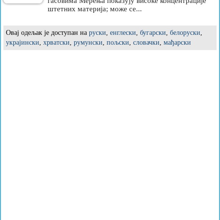
гасовима Мерења показују високе концентрације
штетних материја; може се...
Овај одељак је доступан на
руски
,
енглески
,
бугарски
,
белоруски
,
украјински
,
хрватски
,
румунски
,
пољски
,
словачки
,
мађарски