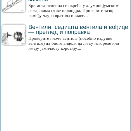
Брегаста осовина се окреће у алуминијумским
лежајевима главе цилиндра. Проверите зазор
између чаура вратила и главе...
Вентили, седишта вентила и вођице
— преглед и поправка
Проверите плоче вентила (посебно издувне
вентиле) да бисте видели да ли су изгореле или
имају јамичасту корозију....