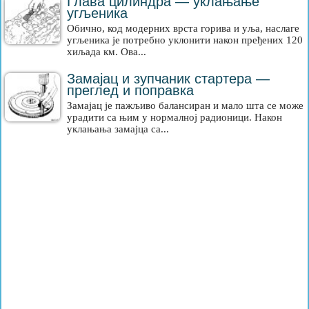
Глава цилиндра — уклањање
угљеника
Обично, код модерних врста горива и уља, наслаге
угљеника је потребно уклонити након пређених 120
хиљада км. Ова...
Замајац и зупчаник стартера —
преглед и поправка
Замајац је пажљиво балансиран и мало шта се може
урадити са њим у нормалној радионици. Након
уклањања замајца са...