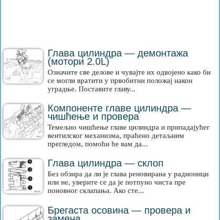
Глава цилиндра — демонтажа
(мотори 2.0L)
Означите све делове и чувајте их одвојено како би
се могли вратити у првобитни положај након
уградње. Поставите главу...
Компоненте главе цилиндра —
чишћење и провера
Темељно чишћење главе цилиндра и припадајућег
вентилског механизма, праћено детаљним
прегледом, помоћи ће вам да...
Глава цилиндра — склоп
Без обзира да ли је глава реновирана у радионици
или не, уверите се да је потпуно чиста пре
поновног склапања. Ако сте...
Брегаста осовина — провера и
замена