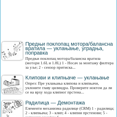
Предњи поклопац мотора/балансна
вратила — уклањање, уградња,
поправка
Предњи поклопац мотора/балансна вратила
(мотори 1.6L и 1.8L) 1 - Носач за монтажу филтера
за уље; 2 - сензор притиска...
Клипови и клипњаче — уклањање
Опрез: Пре уклањања клипова и клипњачи,
уклоните главу цилиндра. Проверите ноктом да ли
се на врху хода клипног прстена...
Радилица — Демонтажа
Елементи механизма радилице (CRM) 1 - радилица;
2 - клипњача; 3 - клип; 4 - клипни прстенови; 5 -