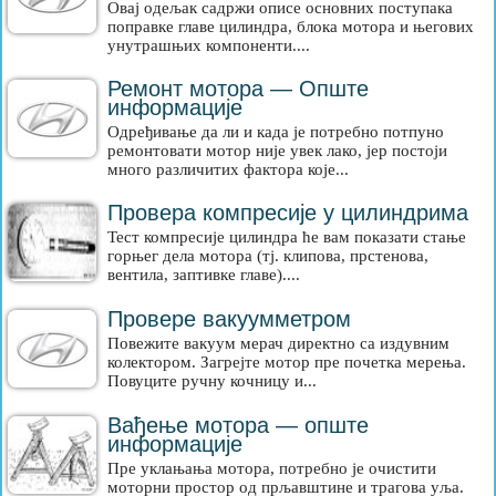
Овај одељак садржи описе основних поступака
поправке главе цилиндра, блока мотора и његових
унутрашњих компоненти....
Ремонт мотора — Опште
информације
Одређивање да ли и када је потребно потпуно
ремонтовати мотор није увек лако, јер постоји
много различитих фактора које...
Провера компресије у цилиндрима
Тест компресије цилиндра ће вам показати стање
горњег дела мотора (тј. клипова, прстенова,
вентила, заптивке главе)....
Провере вакуумметром
Повежите вакуум мерач директно са издувним
колектором. Загрејте мотор пре почетка мерења.
Повуците ручну кочницу и...
Вађење мотора — опште
информације
Пре уклањања мотора, потребно је очистити
моторни простор од прљавштине и трагова уља.