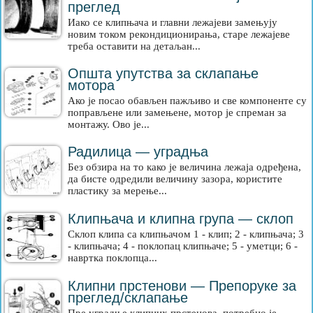
преглед
Иако се клипњача и главни лежајеви замењују
новим током рекондиционирања, старе лежајеве
треба оставити на детаљан...
Општа упутства за склапање
мотора
Ако је посао обављен пажљиво и све компоненте су
поправљене или замењене, мотор је спреман за
монтажу. Ово је...
Радилица — уградња
Без обзира на то како је величина лежаја одређена,
да бисте одредили величину зазора, користите
пластику за мерење...
Клипњача и клипна група — склоп
Склоп клипа са клипњачом 1 - клип; 2 - клипњача; 3
- клипњача; 4 - поклопац клипњаче; 5 - уметци; 6 -
навртка поклопца...
Клипни прстенови — Препоруке за
преглед/склапање