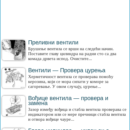
Преливни вентили
Брушење вентила се врши на следећи начин.
Поставите главу цилиндра на радни сто са два
комада дрвета испод. Очистите...
Вентили — Провера цурења
Херметичност вентила се проверава помоћу
керозина, који се мора сипати у коморе за
сагоревање. У овом случају, цурење...
Вођице вентила — провера и
замена
Зазор између вођица и стабла вентила проверава се
индикатором или се мере пречници стабла вентила
и отвора вођице чауре...