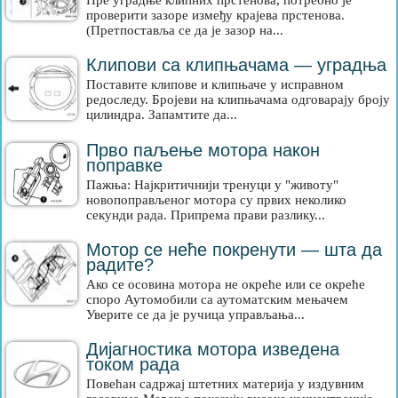
Пре уградње клипних прстенова, потребно је
проверити зазоре између крајева прстенова.
(Претпоставља се да је зазор на...
Клипови са клипњачама — уградња
Поставите клипове и клипњаче у исправном
редоследу. Бројеви на клипњачама одговарају броју
цилиндра. Запамтите да...
Прво паљење мотора након
поправке
Пажња: Најкритичнији тренуци у "животу"
новопоправљеног мотора су првих неколико
секунди рада. Припрема прави разлику...
Мотор се неће покренути — шта да
радите?
Ако се осовина мотора не окреће или се окреће
споро Аутомобили са аутоматским мењачем
Уверите се да је ручица управљања...
Дијагностика мотора изведена
током рада
Повећан садржај штетних материја у издувним