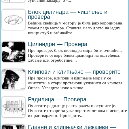
зупчаник замајца; 6 -...
Блок цилиндра — чишћење и
провера
Већина свећица у мотору је била јако кородирана
током рада мотора. Ставите мало длето на једну
ивицу стуб и забивайте...
Цилиндри — Провера
Пре провере, блок цилиндра мора бити очишћен.
Проверите отворе блока цилиндра на оштећења,
хабање или огреботине....
Клипови и клипњаче — проверите
Пре провере, клипови и клипњаче морају се
очистити, а стари прстенови уклонити са клипова.
Опрез: Уградите нове клипне...
Радилица — Провера
Очистите радилицу растварачем и осушите је.
Очистите отворе за уље чврстом четком и исперите
их растварачем. Проверите...
Главни и клипњачки лежајеви —