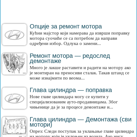
Опције за ремонт мотора
Кућни мајстор који намерава да изврши поправку
мотора суочиће се са потребом да направи
одређени избор. Одлука о замени...
Ремонт мотора — редослед
демонтаже
Много је лакше раставити и радити на мотору ако
је монтиран на преносиви сталак. Такав штанд се
може изнајмити по веома...
Глава цилиндра — поправка
Нове главе цилиндара могу се купити у
специјализованим ауто-продавницама. Због
чињенице да је за процесе демонтаже и...
Глава цилиндра — Демонтажа (сви
мотори)
Опрез: Следи поступак за уклањање главе цилиндра
на мотору који је уклоњен из возила. Ако нису