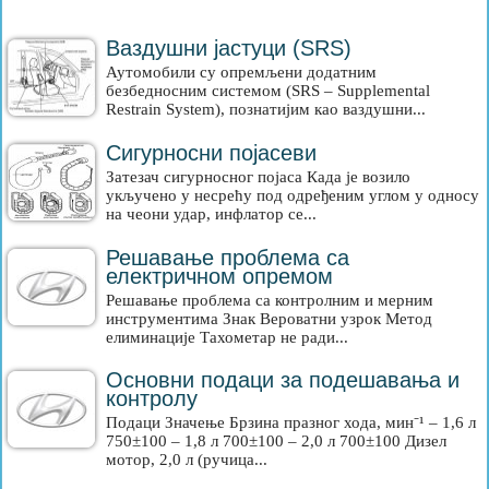
Ваздушни јастуци (SRS)
Аутомобили су опремљени додатним
безбедносним системом (SRS – Supplemental
Restrain System), познатијим као ваздушни...
Сигурносни појасеви
Затезач сигурносног појаса Када је возило
укључено у несрећу под одређеним углом у односу
на чеони удар, инфлатор се...
Решавање проблема са
електричном опремом
Решавање проблема са контролним и мерним
инструментима Знак Вероватни узрок Метод
елиминације Тахометар не ради...
Основни подаци за подешавања и
контролу
Подаци Значење Брзина празног хода, мин⁻¹ – 1,6 л
750±100 – 1,8 л 700±100 – 2,0 л 700±100 Дизел
мотор, 2,0 л (ручица...