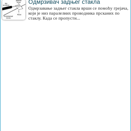
Одмрзивач задњег стакла
Одмрзавање задњег стакла врши се помоћу грејача,
који је низ паралелних проводника прсканих по
стаклу. Када се пропусти...