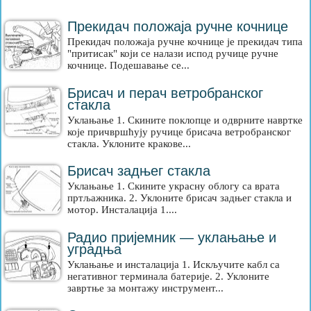
Прекидач положаја ручне кочнице
Прекидач положаја ручне кочнице је прекидач типа
"притисак" који се налази испод ручице ручне
кочнице. Подешавање се...
Брисач и перач ветробранског
стакла
Уклањање 1. Скините поклопце и одврните навртке
које причвршћују ручице брисача ветробранског
стакла. Уклоните кракове...
Брисач задњег стакла
Уклањање 1. Скините украсну облогу са врата
пртљажника. 2. Уклоните брисач задњег стакла и
мотор. Инсталација 1....
Радио пријемник — уклањање и
уградња
Уклањање и инсталација 1. Искључите кабл са
негативног терминала батерије. 2. Уклоните
завртње за монтажу инструмент...