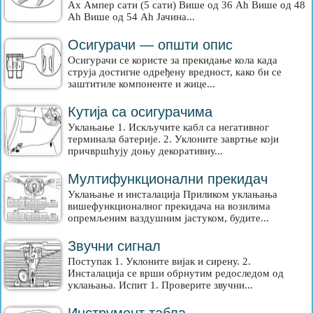
Ах Ампер сати (5 сати) Више од 36 Ah Више од 48
Ah Више од 54 Ah Јачина...
Осигурачи — општи опис
Осигурачи се користе за прекидање кола када
струја достигне одређену вредност, како би се
заштитиле компоненте и жице...
Кутија са осигурачима
Уклањање 1. Искључите кабл са негативног
терминала батерије. 2. Уклоните завртње који
причвршћују доњу декоративну...
Мултифункционални прекидач
Уклањање и инсталација Приликом уклањања
вишефункционалног прекидача на возилима
опремљеним ваздушним јастуком, будите...
Звучни сигнал
Поступак 1. Уклоните вијак и сирену. 2.
Инсталација се врши обрнутим редоследом од
уклањања. Испит 1. Проверите звучни...