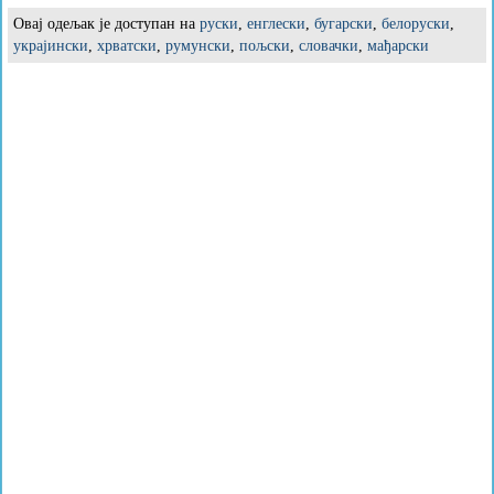
Овај одељак је доступан на
руски
,
енглески
,
бугарски
,
белоруски
,
украјински
,
хрватски
,
румунски
,
пољски
,
словачки
,
мађарски