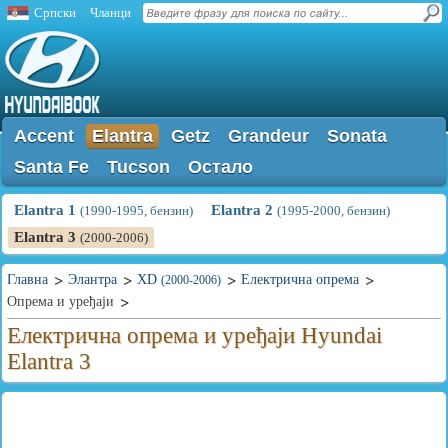
Српски
Чланци
Accent
Elantra
Getz
Grandeur
Sonata
Santa Fe
Tucson
Остало
Elantra 1
Elantra 2
(1990-1995, бензин)
(1995-2000, бензин)
Elantra 3
(2000-2006)
Главна
Элантра
XD
Електрична опрема
(2000-2006)
Опрема и уређаји
Електрична опрема и уређаји Hyundai
Elantra 3