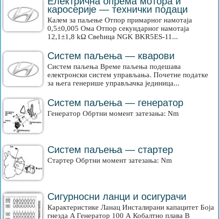
Електрична опрема мотора и
каросерије — технички подаци
Калем за паљење Отпор примарног намотаја
0,5±0,005 Ома Отпор секундарног намотаја
12,1±1,8 kΩ Свећица NGK BKR5ES-11...
Систем паљења — кварови
Систем паљења Време паљења подешава
електронски систем управљања. Почетне податке
за њега генерише управљачка јединица...
Систем паљења — генератор
Генератор Обртни момент затезања: Nm
Систем паљења — стартер
Стартер Обртни момент затезања: Nm
Сигурносни ланци и осигурачи
Карактеристике Ланац Инсталирани капацитет Боја
гнезда A Генератор 100 А Кобалтно плава B