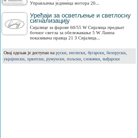
Управљачка јединица мотора 20...
Уређаји за осветљење и светлосну
сигнализацију
Сијалице за фарове 60/55 W Сијалица предњег
бочног светла за обележавање 5 W Лампа
показивача правца 21 З Сијалица...
Овај одељак је доступан на
руски
,
енглески
,
бугарски
,
белоруски
,
украјински
,
хрватски
,
румунски
,
пољски
,
словачки
,
мађарски