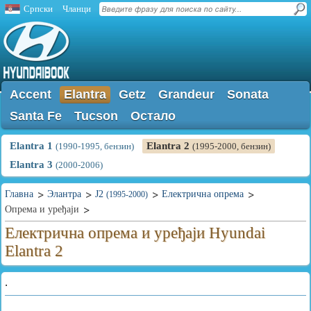
Српски
Чланци
Accent
Elantra
Getz
Grandeur
Sonata
Santa Fe
Tucson
Остало
Elantra 1
Elantra 2
(1990-1995, бензин)
(1995-2000, бензин)
Elantra 3
(2000-2006)
Главна
Элантра
J2
Електрична опрема
(1995-2000)
Опрема и уређаји
Електрична опрема и уређаји Hyundai
Elantra 2
.