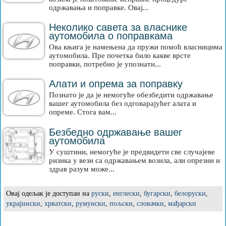
одржавања и поправке. Овај...
Неколико савета за власнике
аутомобила о поправкама
Ова књига је намењена да пружи помоћ власницима
аутомобила. Пре почетка било какве врсте
поправки, потребно је упознати...
Алати и опрема за поправку
Познато је да је немогуће обезбедити одржавање
вашег аутомобила без одговарајућег алата и
опреме. Стога вам...
Безбедно одржавање вашег
аутомобила
У суштини, немогуће је предвидети све случајеве
ризика у вези са одржавањем возила, али опрезни и
здрав разум може...
Овај одељак је доступан на
руски
,
енглески
,
бугарски
,
белоруски
,
украјински
,
хрватски
,
румунски
,
пољски
,
словачки
,
мађарски