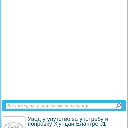
Увод у упутство за употребу и
поправку Хјундаи Елантре J1