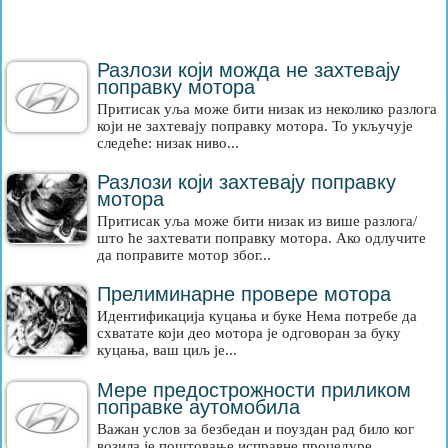
Разлози који можда не захтевају
поправку мотора
Притисак уља може бити низак из неколико разлога
који не захтевају поправку мотора. То укључује
следеће: низак ниво...
Разлози који захтевају поправку
мотора
Притисак уља може бити низак из више разлога/
што ће захтевати поправку мотора. Ако одлучите
да поправите мотор због...
Прелиминарне провере мотора
Идентификација куцања и буке Нема потребе да
схватате који део мотора је одговоран за буку
куцања, ваш циљ је...
Мере предострожности приликом
поправке аутомобила
Важан услов за безбедан и поуздан рад било ког
возила је поштовање исправне процедуре