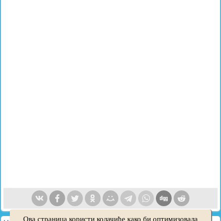
Ова страница користи колачиће како би оптимизовала