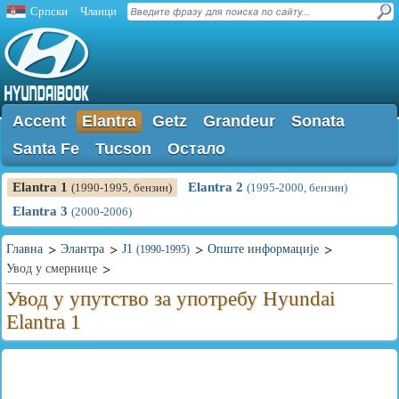
Српски
Чланци
Accent
Elantra
Getz
Grandeur
Sonata
Santa Fe
Tucson
Остало
Elantra 1
Elantra 2
(1990-1995, бензин)
(1995-2000, бензин)
Elantra 3
(2000-2006)
Главна
Элантра
J1
Опште информације
(1990-1995)
Увод у смернице
Увод у упутство за употребу Hyundai
Elantra 1