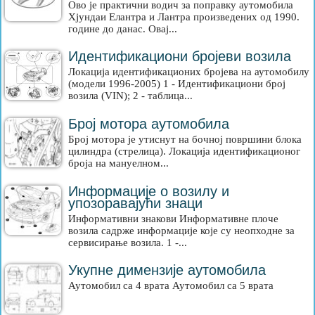
Ово је практични водич за поправку аутомобила
Хјундаи Елантра и Лантра произведених од 1990.
године до данас. Овај...
Идентификациони бројеви возила
Локација идентификационих бројева на аутомобилу
(модели 1996-2005) 1 - Идентификациони број
возила (VIN); 2 - таблица...
Број мотора аутомобила
Број мотора је утиснут на бочној површини блока
цилиндра (стрелица). Локација идентификационог
броја на мануелном...
Информације о возилу и
упозоравајући знаци
Информативни знакови Информативне плоче
возила садрже информације које су неопходне за
сервисирање возила. 1 -...
Укупне димензије аутомобила
Аутомобил са 4 врата Аутомобил са 5 врата