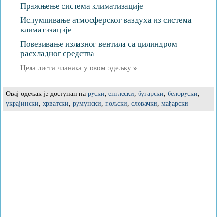
Пражњење система климатизације
Испумпивање атмосферског ваздуха из система
климатизације
Повезивање излазног вентила са цилиндром
расхладног средства
Цела листа чланака у овом одељку
»
Овај одељак је доступан на
руски
,
енглески
,
бугарски
,
белоруски
,
украјински
,
хрватски
,
румунски
,
пољски
,
словачки
,
мађарски