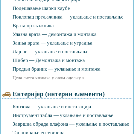
Подешавање шарки хаубе
Поклопац пртљажника — уклањање и постављање
Врата пртљажника
Улазна врата — демонтажа и монтажа
Задња врата — уклањање и уградња
Лајсне — уклањање и постављање
Шибер — Демонтажа и монтажа
Предњи браник — уклањање и монтажа
Цела листа чланака у овом одељку
»
Ентеријер (интерни елементи)
Конзола — уклањање и инсталација
Инструмент табла — уклањање и постављање
Завршна обрада плафона — уклањање и постављање
Тапацирање ентеријера