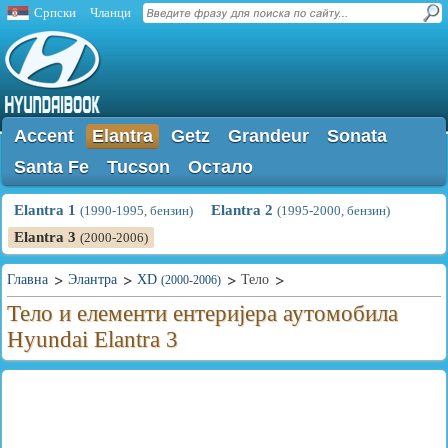
Српски
Чланци
Accent
Elantra
Getz
Grandeur
Sonata
Santa Fe
Tucson
Остало
Elantra 1
Elantra 2
(1990-1995, бензин)
(1995-2000, бензин)
Elantra 3
(2000-2006)
Главна
Элантра
XD
Тело
(2000-2006)
Тело и елементи ентеријера аутомобила
Hyundai Elantra 3