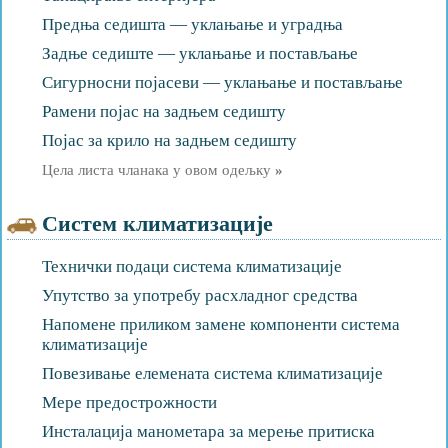
Предња седишта — уклањање и уградња
Задње седиште — уклањање и постављање
Сигурносни појасеви — уклањање и постављање
Рамени појас на задњем седишту
Појас за крило на задњем седишту
Цела листа чланака у овом одељку
»
Систем климатизације
Технички подаци система климатизације
Упутство за употребу расхладног средства
Напомене приликом замене компоненти система
климатизације
Повезивање елемената система климатизације
Мере предострожности
Инсталација манометара за мерење притиска