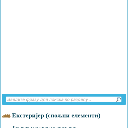
Екстеријер (спољни елементи)
Технички подаци о каросерији