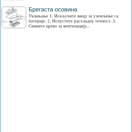
Брегаста осовина
Уклањање 1. Искључите жицу за уземљење са
батерије. 2. Испустите расхладну течност. 3.
Скините црево за вентилацију...