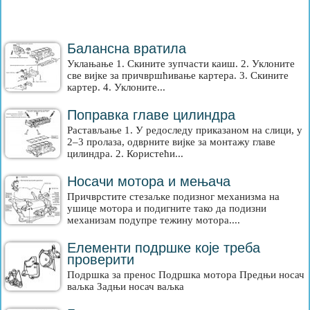
Балансна вратила
Уклањање 1. Скините зупчасти каиш. 2. Уклоните
све вијке за причвршћивање картера. 3. Скините
картер. 4. Уклоните...
Поправка главе цилиндра
Растављање 1. У редоследу приказаном на слици, у
2–3 пролаза, одврните вијке за монтажу главе
цилиндра. 2. Користећи...
Носачи мотора и мењача
Причврстите стезаљке подизног механизма на
ушице мотора и подигните тако да подизни
механизам подупре тежину мотора....
Елементи подршке које треба
проверити
Подршка за пренос Подршка мотора Предњи носач
ваљка Задњи носач ваљка