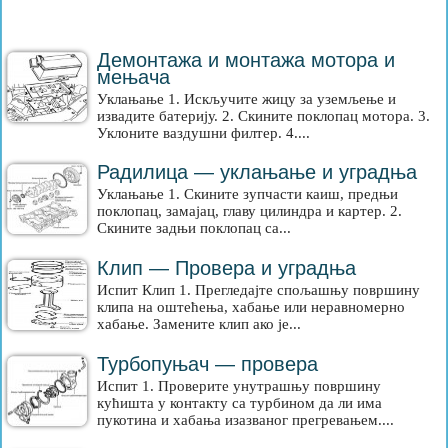
Демонтажа и монтажа мотора и
мењача
Уклањање 1. Искључите жицу за уземљење и
извадите батерију. 2. Скините поклопац мотора. 3.
Уклоните ваздушни филтер. 4....
Радилица — уклањање и уградња
Уклањање 1. Скините зупчасти каиш, предњи
поклопац, замајац, главу цилиндра и картер. 2.
Скините задњи поклопац са...
Клип — Провера и уградња
Испит Клип 1. Прегледајте спољашњу површину
клипа на оштећења, хабање или неравномерно
хабање. Замените клип ако је...
Турбопуњач — провера
Испит 1. Проверите унутрашњу површину
кућишта у контакту са турбином да ли има
пукотина и хабања изазваног прегревањем....