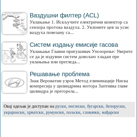
Ваздушни филтер (ACL)
Уклањање 1. Искључите електрични конектор са
сензора протока ваздуха. 2. Уклоните цев за усис
ваздуха повезану са...
Систем издању емисије гасова
Уклањање Главни пригушивач Упозорење: Уверите
се да је издувни систем довољно хладан пре
уклањања или прегледа...
Решавање проблема
Знак Вероватни узрок Метод елиминације Ниска
компресија у цилиндрима мотора Заптивка главе
цилиндра је прегорела...
Овај одељак је доступан на
руски
,
енглески
,
бугарски
,
белоруски
,
украјински
,
хрватски
,
румунски
,
пољски
,
словачки
,
мађарски