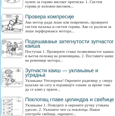
пумпе за гориво високог притиска: 1. Систем
горива је изложен високом...
Провера компресије
Ако мотор ради лоше или повремено, проверите
систем паљења и систем горива. Ако се разлози за
лоше перформансе мотора...
Подешавање затегнутости зупчастог
каиша
Поступак 1. Проверите стање поликлинастог каиша
и његов положај на ременицама. 2. Поставите каиш
на ременице мотора...
Зупчасти каиш — уклањање и
уградња
Уклањање Упозорење! Окрените радилицу у смеру
казаљке на сату и поравнајте ознаке за време тако
да се клип у првом...
Поклопац главе цилиндра и свећице
Уклањање 1. Повуците и окрените ручку утикача
удесно. 2. Уклоните чеп са поклопца. Након
употребе свећице, окрените...