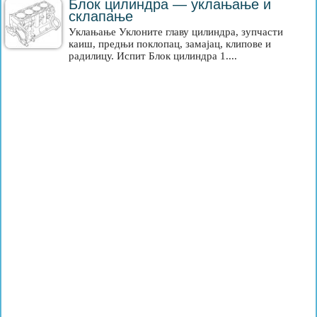
Блок цилиндра — уклањање и
склапање
Уклањање Уклоните главу цилиндра, зупчасти
каиш, предњи поклопац, замајац, клипове и
радилицу. Испит Блок цилиндра 1....