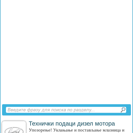
Технички подаци дизел мотора
Упозорење! Уклањање и постављање млазница и