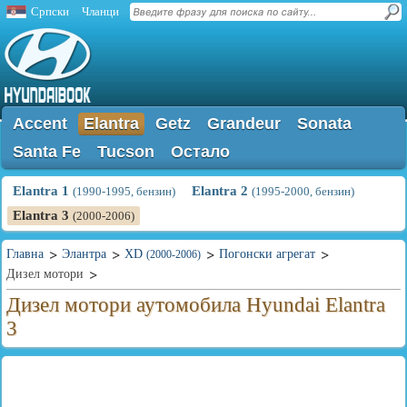
Српски
Чланци
Accent
Elantra
Getz
Grandeur
Sonata
Santa Fe
Tucson
Остало
Elantra 1
Elantra 2
(1990-1995, бензин)
(1995-2000, бензин)
Elantra 3
(2000-2006)
Главна
Элантра
XD
Погонски агрегат
(2000-2006)
Дизел мотори
Дизел мотори аутомобила Hyundai Elantra
3