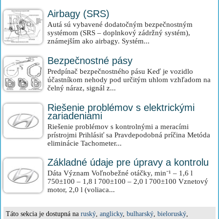
Airbagy (SRS)
Autá sú vybavené dodatočným bezpečnostným
systémom (SRS – doplnkový zádržný systém),
známejším ako airbagy. Systém...
Bezpečnostné pásy
Predpínač bezpečnostného pásu Keď je vozidlo
účastníkom nehody pod určitým uhlom vzhľadom na
čelný náraz, signál z...
Riešenie problémov s elektrickými
zariadeniami
Riešenie problémov s kontrolnými a meracími
prístrojmi Prihlásiť sa Pravdepodobná príčina Metóda
eliminácie Tachometer...
Základné údaje pre úpravy a kontrolu
Dáta Význam Voľnobežné otáčky, min⁻¹ – 1,6 l
750±100 – 1,8 l 700±100 – 2,0 l 700±100 Vznetový
motor, 2,0 l (voliaca...
Táto sekcia je dostupná na
ruský
,
anglicky
,
bulharský
,
bieloruský
,