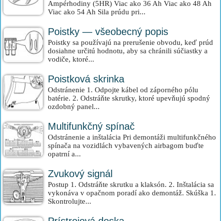
Ampérhodiny (5HR) Viac ako 36 Ah Viac ako 48 Ah
Viac ako 54 Ah Sila prúdu pri...
Poistky — všeobecný popis
Poistky sa používajú na prerušenie obvodu, keď prúd
dosiahne určitú hodnotu, aby sa chránili súčiastky a
vodiče, ktoré...
Poistková skrinka
Odstránenie 1. Odpojte kábel od záporného pólu
batérie. 2. Odstráňte skrutky, ktoré upevňujú spodný
ozdobný panel...
Multifunkčný spínač
Odstránenie a inštalácia Pri demontáži multifunkčného
spínača na vozidlách vybavených airbagom buďte
opatrní a...
Zvukový signál
Postup 1. Odstráňte skrutku a klaksón. 2. Inštalácia sa
vykonáva v opačnom poradí ako demontáž. Skúška 1.
Skontrolujte...