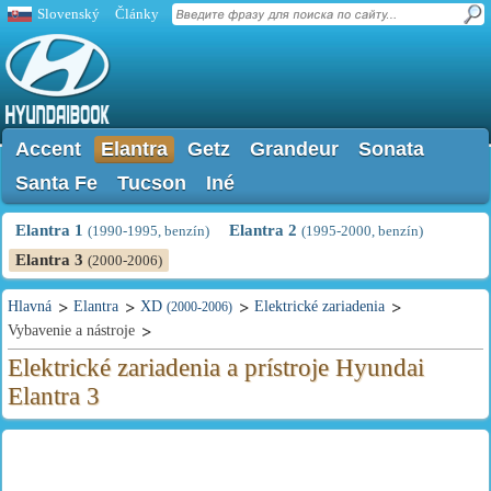
Slovenský
Články
Accent
Elantra
Getz
Grandeur
Sonata
Santa Fe
Tucson
Iné
Elantra 1
Elantra 2
(1990-1995, benzín)
(1995-2000, benzín)
Elantra 3
(2000-2006)
Hlavná
Elantra
XD
Elektrické zariadenia
(2000-2006)
Vybavenie a nástroje
Elektrické zariadenia a prístroje Hyundai
Elantra 3