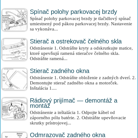
Spínač polohy parkovacej brzdy
Spínač polohy parkovacej brzdy je tlačidlový spínač
umiestnený pod pákou parkovacej brzdy. Nastavenie
sa vykonáva...
Stierač a ostrekovač čelného skla
Odstránenie 1. Odstráňte kryty a odskrutkujte matice,
ktoré upevňujú ramená stieračov čelného skla.
Odstráňte ramená...
Stierač zadného okna
Odstránenie 1. Odstráňte obloženie z zadných dverí. 2.
Demontujte stierač zadného okna a motorček.
Inštalácia 1....
Rádiový prijímač — demontáž a
montáž
Odstránenie a inštalácia 1. Odpojte kábel od
záporného pólu batérie. 2. Odstráňte upevňovacie
skrutky prístrojovej...
Odmrazovač zadného okna