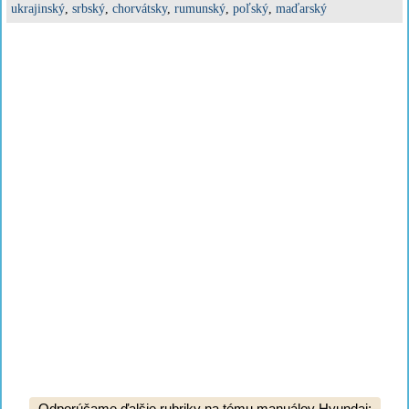
ukrajinský
,
srbský
,
chorvátsky
,
rumunský
,
poľský
,
maďarský
Odporúčame ďalšie rubriky na tému manuálov Hyundai: