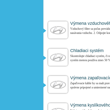
Výmena vzduchového
Vzduchový filter sa počas prevádzk
nasávania vzduchu. 2. Odpojte kon
Chladiaci systém
Skontrolujte chladiaci systém, či
systém motora používa zmes 50 %
Výmena zapaľovacíc
Zapaľovacie káble by sa mali prav
správne pripojené a umiestnené na
Výmena kyslíkového