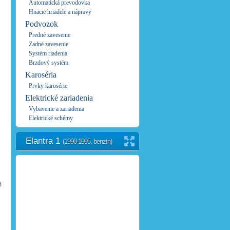
Automatická prevodovka
Hnacie hriadele a nápravy
Podvozok
Predné zavesenie
Zadné zavesenie
Systém riadenia
Brzdový systém
Karoséria
Prvky karosérie
Elektrické zariadenia
Vybavenie a zariadenia
Elektrické schémy
Elantra 1
(1990-1995, benzín)
í