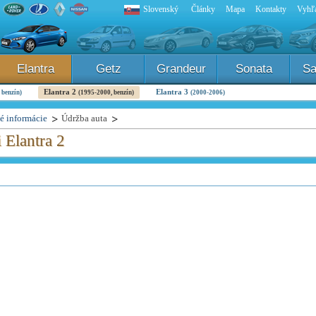
Slovenský
Články
Mapa
Kontakty
Vyhľa
Elantra
Getz
Grandeur
Sonata
Sa
Elantra 2
Elantra 3
 benzín)
(1995-2000, benzín)
(2000-2006)
é informácie
Údržba auta
Elantra 2