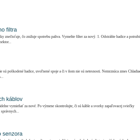
 filtra
y znečisťuje, čo znižuje spotrebu paliva. Vymeňte filter za nový. 1. Odstráňte hadice a potrubi
ektor...
 nie sú poškodené hadice, uvoľnené spoje a či v ňom nie sú netesnosti. Nemrznúca zmes Chladia
...
h káblov
idelne vymieňať za nové. Po výmene skontrolujte, či sú káble a svorky zapaľovacej sviečky
 správnych...
 senzora