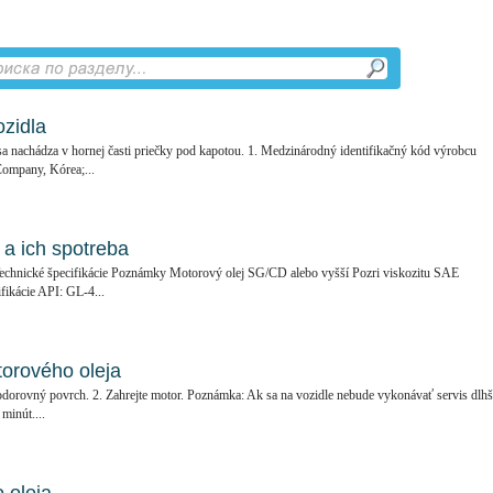
ozidla
 sa nachádza v hornej časti priečky pod kapotou. 1. Medzinárodný identifikačný kód výrobcu
ompany, Kórea;...
a ich spotreba
Technické špecifikácie Poznámky Motorový olej SG/CD alebo vyšší Pozri viskozitu SAE
ikácie API: GL-4...
torového oleja
odorovný povrch. 2. Zahrejte motor. Poznámka: Ak sa na vozidle nebude vykonávať servis dlhš
 minút....