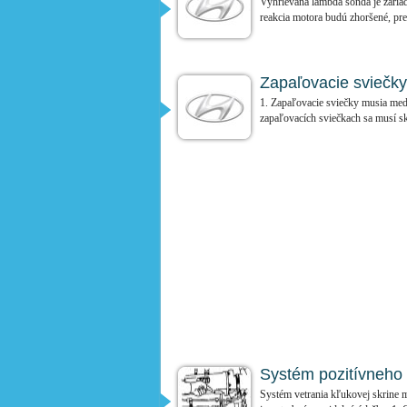
Vyhrievaná lambda sonda je zariad
reakcia motora budú zhoršené, pret
Zapaľovacie sviečky
1. Zapaľovacie sviečky musia med
zapaľovacích sviečkach sa musí sk
Systém pozitívneho v
Systém vetrania kľukovej skrine 