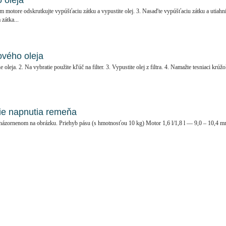
 oleja
om motore odskrutkujte vypúšťaciu zátku a vypustite olej. 3. Nasaďte vypúšťaciu zátku a utiahni
zátka...
ového oleja
 oleja. 2. Na vybratie použite kľúč na filter. 3. Vypustite olej z filtra. 4. Namažte tesniaci krúž
ie napnutia remeňa
názornenom na obrázku. Priehyb pásu (s hmotnosťou 10 kg) Motor 1,6 l/1,8 l — 9,0 – 10,4 