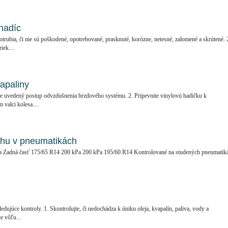
hadíc
otrubia, či nie sú poškodené, opotrebované, prasknuté, korózne, netesné, zalomené a skrútené. 
iek....
apaliny
ie je uvedený postup odvzdušnenia brzdového systému. 2. Pripevnite vinylovú hadičku k
valci kolesa....
chu v pneumatikách
a Zadná časť 175/65 R14 200 kPa 200 kPa 195/60 R14 Kontrolované na studených pneumatik
edujúce kontroly. 1. Skontrolujte, či nedochádza k úniku oleja, kvapalín, paliva, vody a
e vôľu...