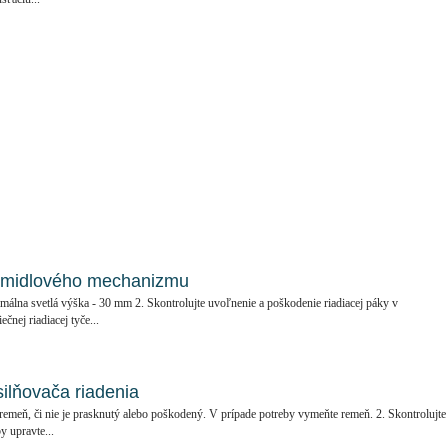
rmidlového mechanizmu
málna svetlá výška - 30 mm 2. Skontrolujte uvoľnenie a poškodenie riadiacej páky v
čnej riadiacej tyče...
ilňovača riadenia
 remeň, či nie je prasknutý alebo poškodený. V prípade potreby vymeňte remeň. 2. Skontrolujte
y upravte...