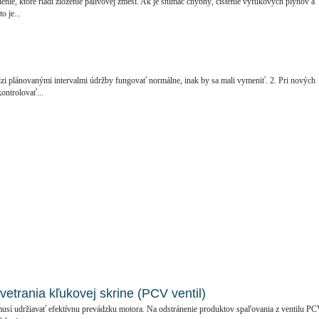
enie, ktoré riadi zloženie palivovej zmesi. Ak je snímač chybný, čistenie výfukových plynov a
o je...
zi plánovanými intervalmi údržby fungovať normálne, inak by sa mali vymeniť. 2. Pri nových
ontrolovať...
etrania kľukovej skrine (PCV ventil)
musí udržiavať efektívnu prevádzku motora. Na odstránenie produktov spaľovania z ventilu P