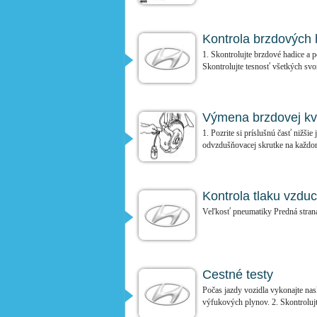
Kontrola brzdových 
1. Skontrolujte brzdové hadice a p
Skontrolujte tesnosť všetkých svor
Výmena brzdovej kv
1. Pozrite si príslušnú časť nižš
odvzdušňovacej skrutke na každom 
Kontrola tlaku vzdu
Veľkosť pneumatiky Predná stran
Cestné testy
Počas jazdy vozidla vykonajte nasl
výfukových plynov. 2. Skontrolujt