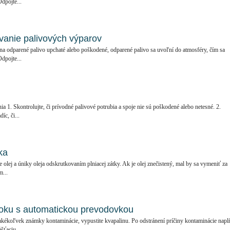
Odpojte...
vanie palivových výparov
na odparené palivo upchaté alebo poškodené, odparené palivo sa uvoľní do atmosféry, čím sa
Odpojte...
nia 1. Skontrolujte, či prívodné palivové potrubia a spoje nie sú poškodené alebo netesné. 2.
íc, či...
ka
e olej a úniky oleja odskrutkovaním plniacej zátky. Ak je olej znečistený, mal by sa vymeniť za
m...
loku s automatickou prevodovkou
kékoľvek známky kontaminácie, vypustite kvapalinu. Po odstránení príčiny kontaminácie napl
šťaciu...