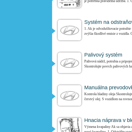
je potrebná pravidelná údržba. 1. 
Systém na odstraňo
1. Ak je odvzdušňovacie potrubie 
zvýšia škodlivé emisie z vozidla. 
Palivový systém
Palivová nádrž, potrubia a pripoje
Skontrolujte povrch palivových had
Manuálna prevodov
Kontrola hladiny oleja Skontrolujt
čerstvý olej. S vozidlom na rovno
Hnacia náprava v b
Výmena kvapaliny Ak sa objavia a
novú kvapalinu. 1. Odstráňte vypú