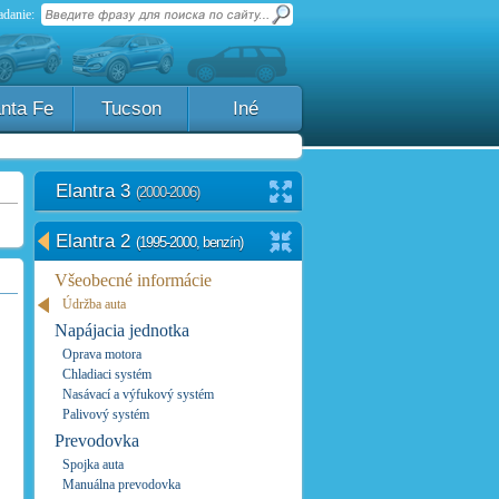
danie:
nta Fe
Tucson
Iné
Elantra 3
(2000-2006)
Elantra 2
(1995-2000, benzín)
Všeobecné informácie
Údržba auta
Napájacia jednotka
Oprava motora
Chladiaci systém
Nasávací a výfukový systém
Palivový systém
Prevodovka
Spojka auta
Manuálna prevodovka