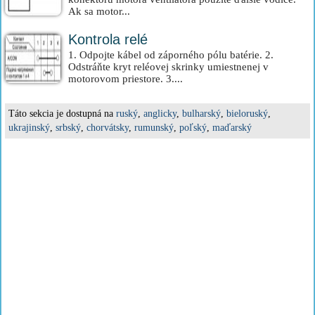
Ak sa motor...
Kontrola relé
1. Odpojte kábel od záporného pólu batérie. 2.
Odstráňte kryt reléovej skrinky umiestnenej v
motorovom priestore. 3....
Táto sekcia je dostupná na
ruský
,
anglicky
,
bulharský
,
bieloruský
,
ukrajinský
,
srbský
,
chorvátsky
,
rumunský
,
poľský
,
maďarský