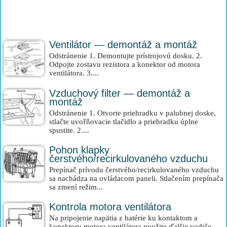
Ventilátor — demontáž a montáž
Odstránenie 1. Demontujte prístrojovú dosku. 2.
Odpojte zostavu rezistora a konektor od motora
ventilátora. 3....
Vzduchový filter — demontáž a
montáž
Odstránenie 1. Otvorte priehradku v palubnej doske,
stlačte uvoľňovacie tlačidlo a priehradku úplne
spustite. 2....
Pohon klapky
čerstvého/recirkulovaného vzduchu
Prepínač prívodu čerstvého/recirkulovaného vzduchu
sa nachádza na ovládacom paneli. Stlačením prepínača
sa zmení režim...
Kontrola motora ventilátora
Na pripojenie napätia z batérie ku kontaktom a
konektoru motora ventilátora použite ďalšie vodiče.