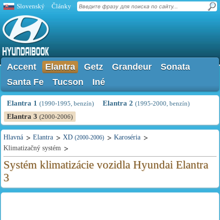
Slovenský
Články
Accent
Elantra
Getz
Grandeur
Sonata
Santa Fe
Tucson
Iné
Elantra 1
Elantra 2
(1990-1995, benzín)
(1995-2000, benzín)
Elantra 3
(2000-2006)
Hlavná
Elantra
XD
Karoséria
(2000-2006)
Klimatizačný systém
Systém klimatizácie vozidla Hyundai Elantra
3