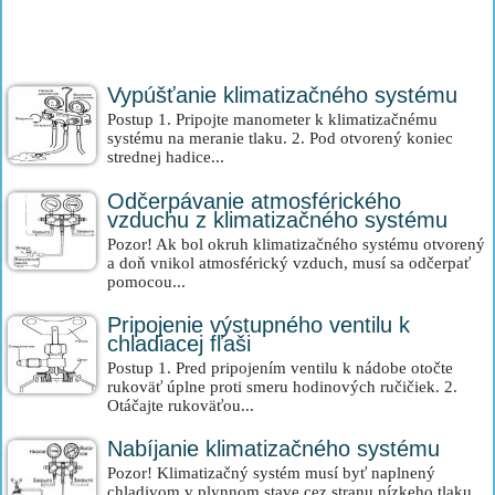
Vypúšťanie klimatizačného systému
Postup 1. Pripojte manometer k klimatizačnému
systému na meranie tlaku. 2. Pod otvorený koniec
strednej hadice...
Odčerpávanie atmosférického
vzduchu z klimatizačného systému
Pozor! Ak bol okruh klimatizačného systému otvorený
a doň vnikol atmosférický vzduch, musí sa odčerpať
pomocou...
Pripojenie výstupného ventilu k
chladiacej fľaši
Postup 1. Pred pripojením ventilu k nádobe otočte
rukoväť úplne proti smeru hodinových ručičiek. 2.
Otáčajte rukoväťou...
Nabíjanie klimatizačného systému
Pozor! Klimatizačný systém musí byť naplnený
chladivom v plynnom stave cez stranu nízkeho tlaku.