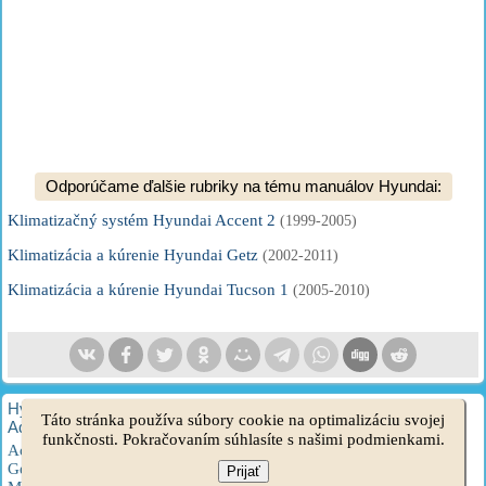
Odporúčame ďalšie rubriky na tému manuálov Hyundai:
Klimatizačný systém Hyundai Accent 2
(1999-2005)
Klimatizácia a kúrenie Hyundai Getz
(2002-2011)
Klimatizácia a kúrenie Hyundai Tucson 1
(2005-2010)
HyundaiBook.ru © 2018-2026
·
Plná verzia
·
Mapa stránok
·
Táto stránka používa súbory cookie na optimalizáciu svojej
Administrácia
·
Vyhľadávanie na stránke
·
Majitelia Hyundai
funkčnosti. Pokračovaním súhlasíte s našimi podmienkami.
Accent 1
·
Accent 2
·
Accent 3
·
Elantra 1
·
Elantra 2
·
Elantra 3
·
Getz
·
Sonata 3
·
Sonata 4
·
Santa Fe 2
·
Tucson 1
·
Tucson 2
·
Prijať