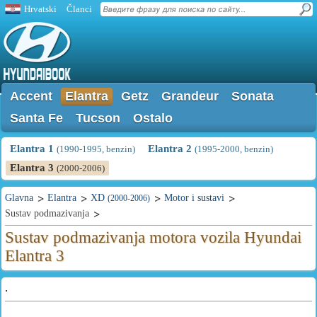
Hrvatski
Članci
Accent
Elantra
Getz
Grandeur
Sonata
Santa Fe
Tucson
Ostalo
Elantra 1
Elantra 2
(1990-1995, benzin)
(1995-2000, benzin)
Elantra 3
(2000-2006)
Glavna
Elantra
XD
Motor i sustavi
(2000-2006)
Sustav podmazivanja
Sustav podmazivanja motora vozila Hyundai
Elantra 3
.