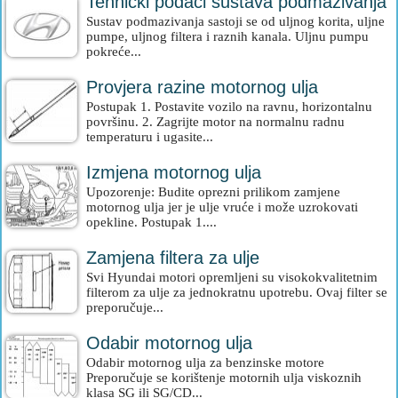
Tehnički podaci sustava podmazivanja
Sustav podmazivanja sastoji se od uljnog korita, uljne
pumpe, uljnog filtera i raznih kanala. Uljnu pumpu
pokreće...
Provjera razine motornog ulja
Postupak 1. Postavite vozilo na ravnu, horizontalnu
površinu. 2. Zagrijte motor na normalnu radnu
temperaturu i ugasite...
Izmjena motornog ulja
Upozorenje: Budite oprezni prilikom zamjene
motornog ulja jer je ulje vruće i može uzrokovati
opekline. Postupak 1....
Zamjena filtera za ulje
Svi Hyundai motori opremljeni su visokokvalitetnim
filterom za ulje za jednokratnu upotrebu. Ovaj filter se
preporučuje...
Odabir motornog ulja
Odabir motornog ulja za benzinske motore
Preporučuje se korištenje motornih ulja viskoznih
klasa SG ili SG/CD...