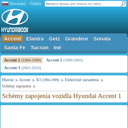
Slovenský
Články
Accent
Elantra
Getz
Grandeur
Sonata
Santa Fe
Tucson
Iné
Accent 1
Accent 2
(1994-1999)
(1999-2005)
Accent 3
(2005-2010)
Hlavná
Accent
X3
Elektrické zariadenia
(1994-1999)
Schémy zapojenia
Schémy zapojenia vozidla Hyundai Accent 1