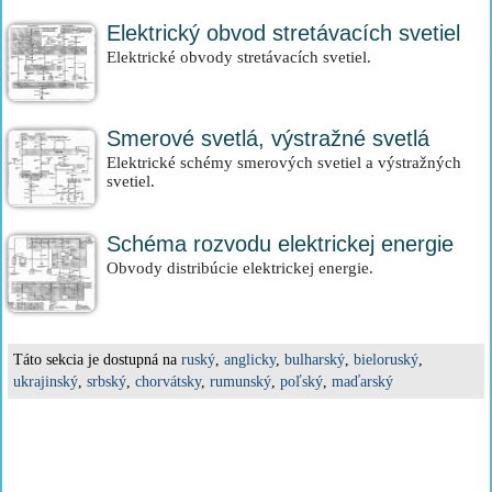
Elektrický obvod stretávacích svetiel
Elektrické obvody stretávacích svetiel.
Smerové svetlá, výstražné svetlá
Elektrické schémy smerových svetiel a výstražných
svetiel.
Schéma rozvodu elektrickej energie
Obvody distribúcie elektrickej energie.
Táto sekcia je dostupná na
ruský
,
anglicky
,
bulharský
,
bieloruský
,
ukrajinský
,
srbský
,
chorvátsky
,
rumunský
,
poľský
,
maďarský