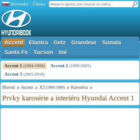
Slovenský
Články
Accent
Elantra
Getz
Grandeur
Sonata
Santa Fe
Tucson
Iné
Accent 1
Accent 2
(1994-1999)
(1999-2005)
Accent 3
(2005-2010)
Hlavná
Accent
X3
Karoséria
(1994-1999)
Prvky karosérie a interiéru Hyundai Accent 1