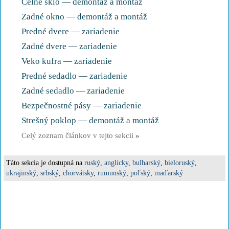
Čelné sklo — demontáž a montáž
Zadné okno — demontáž a montáž
Predné dvere — zariadenie
Zadné dvere — zariadenie
Veko kufra — zariadenie
Predné sedadlo — zariadenie
Zadné sedadlo — zariadenie
Bezpečnostné pásy — zariadenie
Strešný poklop — demontáž a montáž
Celý zoznam článkov v tejto sekcii
»
Táto sekcia je dostupná na
ruský
,
anglicky
,
bulharský
,
bieloruský
,
ukrajinský
,
srbský
,
chorvátsky
,
rumunský
,
poľský
,
maďarský