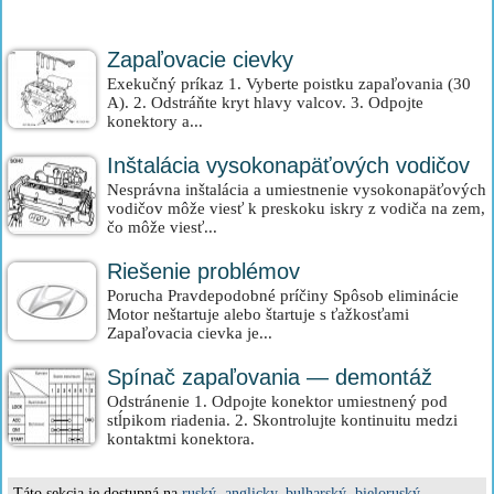
Zapaľovacie cievky
Exekučný príkaz 1. Vyberte poistku zapaľovania (30
A). 2. Odstráňte kryt hlavy valcov. 3. Odpojte
konektory a...
Inštalácia vysokonapäťových vodičov
Nesprávna inštalácia a umiestnenie vysokonapäťových
vodičov môže viesť k preskoku iskry z vodiča na zem,
čo môže viesť...
Riešenie problémov
Porucha Pravdepodobné príčiny Spôsob eliminácie
Motor neštartuje alebo štartuje s ťažkosťami
Zapaľovacia cievka je...
Spínač zapaľovania — demontáž
Odstránenie 1. Odpojte konektor umiestnený pod
stĺpikom riadenia. 2. Skontrolujte kontinuitu medzi
kontaktmi konektora.
Táto sekcia je dostupná na
ruský
,
anglicky
,
bulharský
,
bieloruský
,