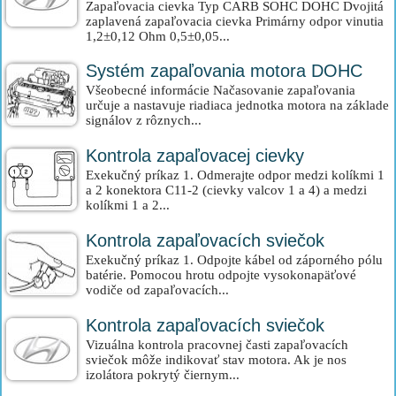
Zapaľovacia cievka Typ CARB SOHC DOHC Dvojitá
zaplavená zapaľovacia cievka Primárny odpor vinutia
1,2±0,12 Ohm 0,5±0,05...
Systém zapaľovania motora DOHC
Všeobecné informácie Načasovanie zapaľovania
určuje a nastavuje riadiaca jednotka motora na základe
signálov z rôznych...
Kontrola zapaľovacej cievky
Exekučný príkaz 1. Odmerajte odpor medzi kolíkmi 1
a 2 konektora C11-2 (cievky valcov 1 a 4) a medzi
kolíkmi 1 a 2...
Kontrola zapaľovacích sviečok
Exekučný príkaz 1. Odpojte kábel od záporného pólu
batérie. Pomocou hrotu odpojte vysokonapäťové
vodiče od zapaľovacích...
Kontrola zapaľovacích sviečok
Vizuálna kontrola pracovnej časti zapaľovacích
sviečok môže indikovať stav motora. Ak je nos
izolátora pokrytý čiernym...