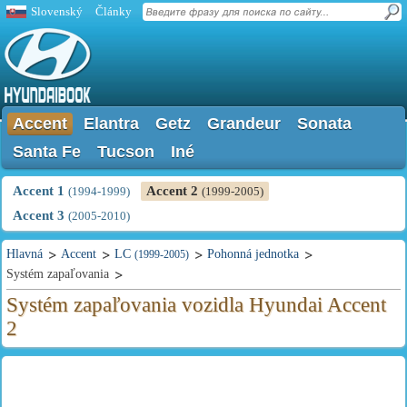
Slovenský
Články
Accent
Elantra
Getz
Grandeur
Sonata
Santa Fe
Tucson
Iné
Accent 1
Accent 2
(1994-1999)
(1999-2005)
Accent 3
(2005-2010)
Hlavná
Accent
LC
Pohonná jednotka
(1999-2005)
Systém zapaľovania
Systém zapaľovania vozidla Hyundai Accent
2