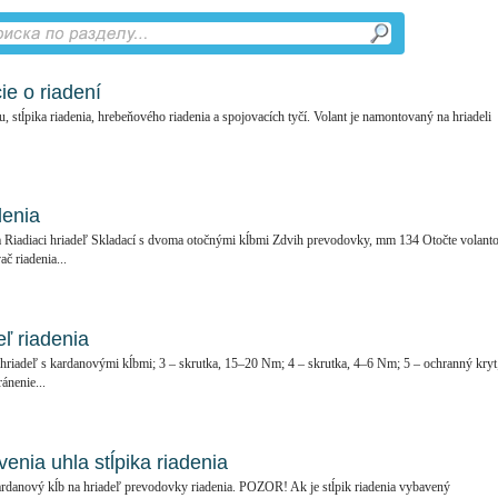
e o riadení
u, stĺpika riadenia, hrebeňového riadenia a spojovacích tyčí. Volant je namontovaný na hriadeli
denia
a Riadiaci hriadeľ Skladací s dvoma otočnými kĺbmi Zdvih prevodovky, mm 134 Otočte volant
č riadenia...
eľ riadenia
hriadeľ s kardanovými kĺbmi; 3 – skrutka, 15–20 Nm; 4 – skrutka, 4–6 Nm; 5 – ochranný kryt
ránenie...
nia uhla stĺpika riadenia
rdanový kĺb na hriadeľ prevodovky riadenia. POZOR! Ak je stĺpik riadenia vybavený