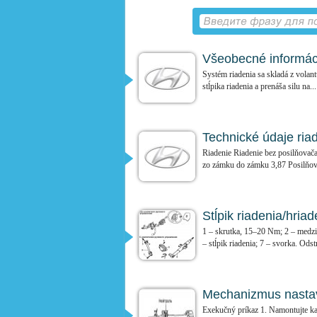
Všeobecné informáci
Systém riadenia sa skladá z volant
stĺpika riadenia a prenáša silu na...
Technické údaje ria
Riadenie Riadenie bez posilňovač
zo zámku do zámku 3,87 Posilňova
Stĺpik riadenia/hriad
1 – skrutka, 15–20 Nm; 2 – medzi
– stĺpik riadenia; 7 – svorka. Odst
Mechanizmus nastave
Exekučný príkaz 1. Namontujte ka