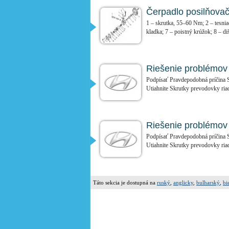
Čerpadlo posilňovač
1 – skrutka, 55–60 Nm; 2 – tesniac
kladka; 7 – poistný krúžok; 8 – diš
Riešenie problémov 
Podpísať Pravdepodobná príčina S
Utiahnite Skrutky prevodovky riad
Riešenie problémov 
Podpísať Pravdepodobná príčina S
Utiahnite Skrutky prevodovky riad
Táto sekcia je dostupná na
ruský
,
anglicky
,
bulharský
,
bi