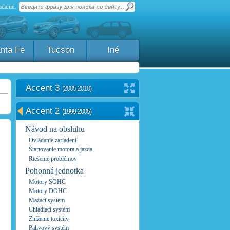
danie:
nta Fe
Tucson
Iné
Accent 3
(2005-2010)
Accent 2
(1999-2005)
Návod na obsluhu
Ovládanie zariadení
Štartovanie motora a jazda
Riešenie problémov
Pohonná jednotka
Motory SOHC
Motory DOHC
Mazací systém
Chladiaci systém
Zníženie toxicity
Palivový systém