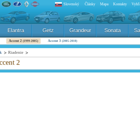
Slovenský
Články
Mapa
Kontakty
Vyhľa
Elantra
Getz
Grandeur
Sonata
Sa
Accent 2
Accent 3
(1999-2005)
(2005-2010)
k
Riadenie
ccent 2