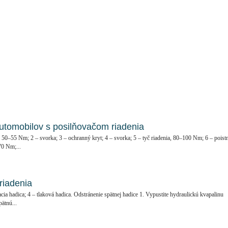
utomobilov s posilňovačom riadenia
e, 50–55 Nm; 2 – svorka; 3 – ochranný kryt; 4 – svorka; 5 – tyč riadenia, 80–100 Nm; 6 – poist
70 Nm;...
riadenia
sacia hadica; 4 – tlaková hadica. Odstránenie spätnej hadice 1. Vypustite hydraulickú kvapalinu
pätnú...