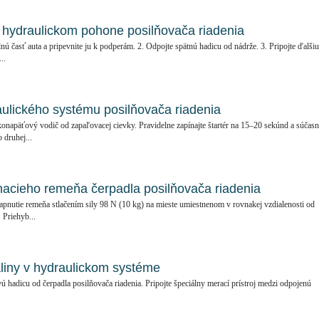
 hydraulickom pohone posilňovača riadenia
nú časť auta a pripevnite ju k podperám. 2. Odpojte spätnú hadicu od nádrže. 3. Pripojte ďalšiu
..
ulického systému posilňovača riadenia
onapäťový vodič od zapaľovacej cievky. Pravidelne zapínajte štartér na 15–20 sekúnd a súčas
 druhej...
nacieho remeňa čerpadla posilňovača riadenia
apnutie remeňa stlačením sily 98 N (10 kg) na mieste umiestnenom v rovnakej vzdialenosti od
 Priehyb...
aliny v hydraulickom systéme
ú hadicu od čerpadla posilňovača riadenia. Pripojte špeciálny merací prístroj medzi odpojenú
.