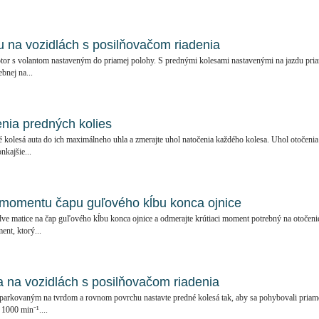
tu na vozidlách s posilňovačom riadenia
otor s volantom nastaveným do priamej polohy. S prednými kolesami nastavenými na jazdu pri
bnej na...
enia predných kolies
 kolesá auta do ich maximálneho uhla a zmerajte uhol natočenia každého kolesa. Uhol otočenia
kajšie...
 momentu čapu guľového kĺbu konca ojnice
ve matice na čap guľového kĺbu konca ojnice a odmerajte krútiaci moment potrebný na otočeni
nt, ktorý...
ia na vozidlách s posilňovačom riadenia
parkovaným na tvrdom a rovnom povrchu nastavte predné kolesá tak, aby sa pohybovali priam
 1000 min⁻¹....