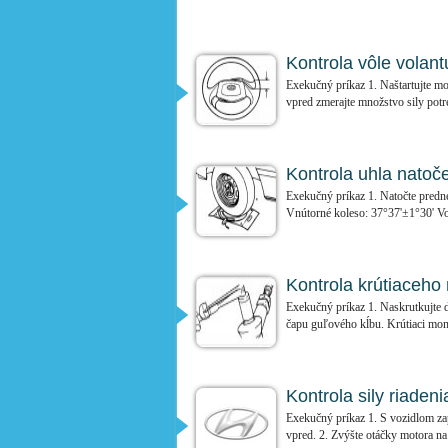
Kontrola vôle volan
Exekučný príkaz 1. Naštartujte m
vpred zmerajte množstvo sily potre
Kontrola uhla natoč
Exekučný príkaz 1. Natočte predné
Vnútorné koleso: 37°37'±1°30' Von
Kontrola krútiaceho
Exekučný príkaz 1. Naskrutkujte d
čapu guľového kĺbu. Krútiaci mome
Kontrola sily riaden
Exekučný príkaz 1. S vozidlom za
vpred. 2. Zvýšte otáčky motora na