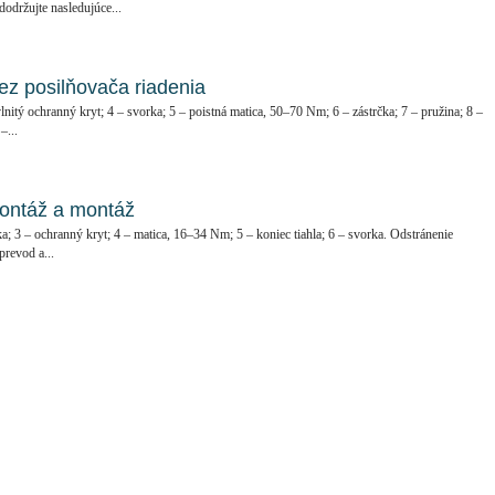
održujte nasledujúce...
ez posilňovača riadenia
 vlnitý ochranný kryt; 4 – svorka; 5 – poistná matica, 50–70 Nm; 6 – zástrčka; 7 – pružina; 8 –
–...
ontáž a montáž
ka; 3 – ochranný kryt; 4 – matica, 16–34 Nm; 5 – koniec tiahla; 6 – svorka. Odstránenie
revod a...