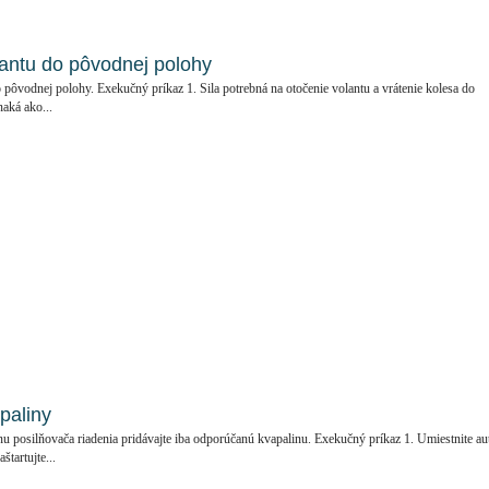
lantu do pôvodnej polohy
do pôvodnej polohy. Exekučný príkaz 1. Sila potrebná na otočenie volantu a vrátenie kolesa do
aká ako...
paliny
osilňovača riadenia pridávajte iba odporúčanú kvapalinu. Exekučný príkaz 1. Umiestnite au
tartujte...