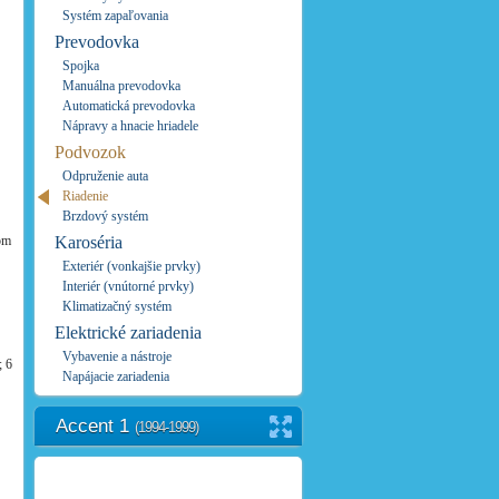
Systém zapaľovania
Prevodovka
Spojka
Manuálna prevodovka
Automatická prevodovka
Nápravy a hnacie hriadele
Podvozok
Odpruženie auta
Riadenie
Brzdový systém
om
Karoséria
Exteriér (vonkajšie prvky)
Interiér (vnútorné prvky)
Klimatizačný systém
Elektrické zariadenia
Vybavenie a nástroje
; 6
Napájacie zariadenia
Accent 1
(1994-1999)