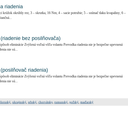
a riadenia
i krúžok okrúhly rez; 3 – skrutka, 16 Nm; 4 – sacie potrubie; 5 – snímač tlaku kvapaliny; 6 –
tančná...
(riadenie bez posilňovača)
pôsob eliminácie Zvýšená voľná vôľa volantu Prevodka riadenia nie je bezpečne upevnená
enia nie sú...
(posilňovač riadenia)
pôsob eliminácie Zvýšená voľná vôľa volantu Prevodka riadenia nie je bezpečne upevnená
enia nie sú...
eloruský
,
ukrajinský
,
srbský
,
chorvátsky
,
rumunský
,
poľský
,
maďarský