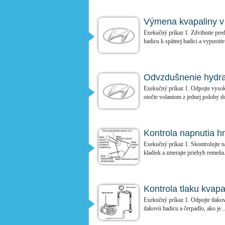
Výmena kvapaliny v
Exekučný príkaz 1. Zdvihnite pred
hadicu k spätnej hadici a vypustite.
Odvzdušnenie hydra
Exekučný príkaz 1. Odpojte vysok
otočte volantom z jednej polohy do
Kontrola napnutia h
Exekučný príkaz 1. Skontrolujte n
kladiek a zmerajte priehyb remeňa.
Kontrola tlaku kvap
Exekučný príkaz 1. Odpojte tlakov
tlakovú hadicu a čerpadlo, ako je..