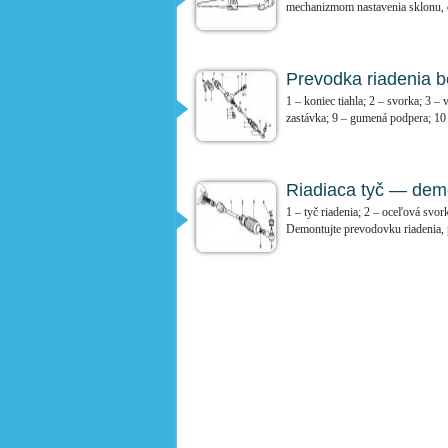
mechanizmom nastavenia sklonu, d
Prevodka riadenia b
1 – koniec tiahla; 2 – svorka; 3 –
zastávka; 9 – gumená podpera; 10 
Riadiaca tyč — dem
1 – tyč riadenia; 2 – oceľová svor
Demontujte prevodovku riadenia, p