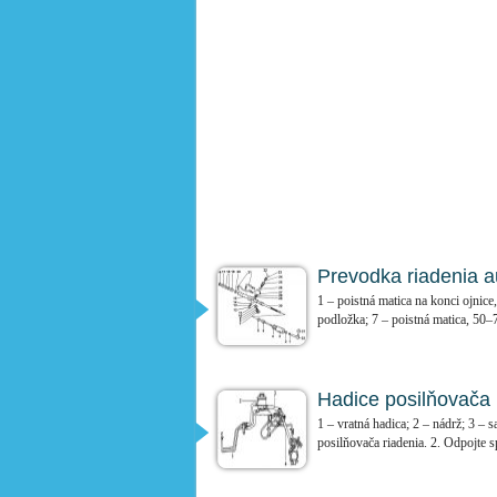
Prevodka riadenia a
1 – poistná matica na konci ojnic
podložka; 7 – poistná matica, 50–
Hadice posilňovača 
1 – vratná hadica; 2 – nádrž; 3 – 
posilňovača riadenia. 2. Odpojte s