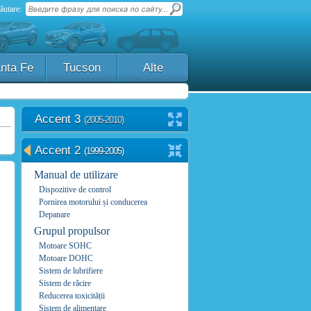
ăutare:
nta Fe
Tucson
Alte
Accent 3
(2005-2010)
Accent 2
(1999-2005)
Manual de utilizare
Dispozitive de control
Pornirea motorului și conducerea
Depanare
Grupul propulsor
Motoare SOHC
Motoare DOHC
Sistem de lubrifiere
Sistem de răcire
Reducerea toxicității
Sistem de alimentare