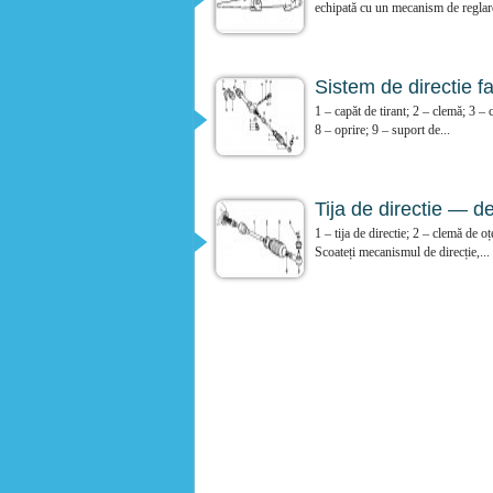
echipată cu un mecanism de reglare
Sistem de directie f
1 – capăt de tirant; 2 – clemă; 3 –
8 – oprire; 9 – suport de...
Tija de directie — d
1 – tija de directie; 2 – clemă de 
Scoateți mecanismul de direcție,...