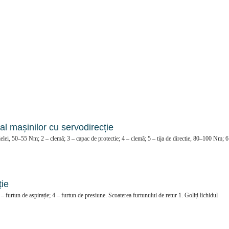
al mașinilor cu servodirecție
bielei, 50–55 Nm; 2 – clemă; 3 – capac de protectie; 4 – clemă; 5 – tija de directie, 80–100 Nm; 6
ție
 – furtun de aspirație; 4 – furtun de presiune. Scoaterea furtunului de retur 1. Goliți lichidul