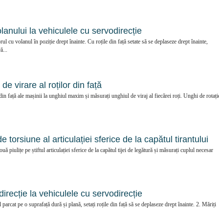
olanului la vehiculele cu servodirecție
l cu volanul în poziție drept înainte. Cu roțile din față setate să se deplaseze drept înainte,
ă...
de virare al roților din față
din față ale mașinii la unghiul maxim și măsurați unghiul de viraj al fiecărei roți. Unghi de rotați
e torsiune al articulației sferice de la capătul tirantului
ă piulițe pe știftul articulației sferice de la capătul tijei de legătură și măsurați cuplul necesar
 direcție la vehiculele cu servodirecție
arcat pe o suprafață dură și plană, setați roțile din față să se deplaseze drept înainte. 2. Măriți