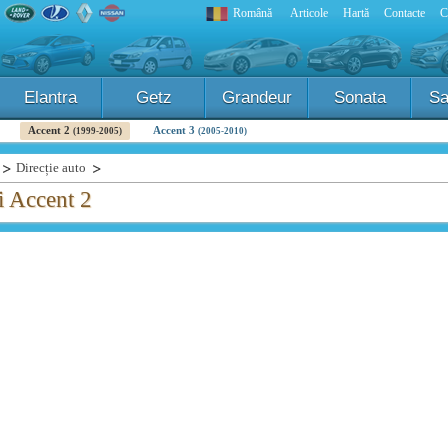
Română
Articole
Hartă
Contacte
C
Elantra
Getz
Grandeur
Sonata
Sa
Accent 2
Accent 3
(1999-2005)
(2005-2010)
Direcție auto
i Accent 2