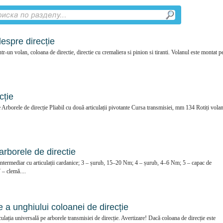
despre direcție
tr-un volan, coloana de directie, directie cu cremaliera si pinion si tiranti. Volanul este montat p
cție
e Arborele de direcție Pliabil cu două articulații pivotante Cursa transmisiei, mm 134 Rotiți vola
arborele de directie
ntermediar cu articulații cardanice; 3 – șurub, 15–20 Nm; 4 – șurub, 4–6 Nm; 5 – capac de
 – clemă....
a unghiului coloanei de direcție
ulația universală pe arborele transmisiei de direcție. Avertizare! Dacă coloana de direcție este