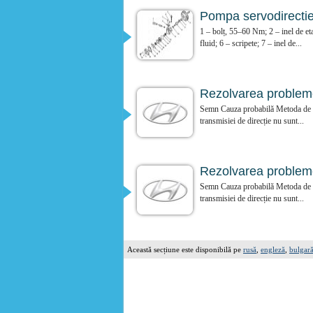
Pompa servodirecti
1 – bolț, 55–60 Nm; 2 – inel de et
fluid; 6 – scripete; 7 – inel de...
Rezolvarea problemel
Semn Cauza probabilă Metoda de eli
transmisiei de direcție nu sunt...
Rezolvarea problemel
Semn Cauza probabilă Metoda de eli
transmisiei de direcție nu sunt...
Această secțiune este disponibilă pe
rusă
,
engleză
,
bulgar