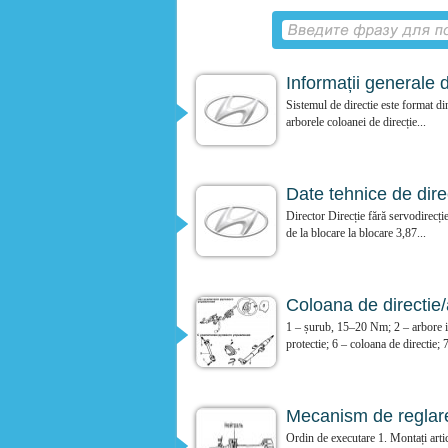
Informații generale 
Sistemul de directie este format din
arborele coloanei de direcție...
Date tehnice de dire
Director Direcție fără servodirecți
de la blocare la blocare 3,87...
Coloana de directie/
1 – șurub, 15–20 Nm; 2 – arbore i
protectie; 6 – coloana de directie; 7
Mecanism de reglare 
Ordin de executare 1. Montați artic