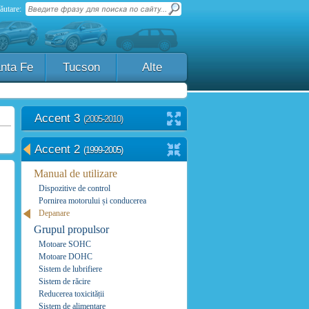
ăutare:
nta Fe
Tucson
Alte
Accent 3
(2005-2010)
Accent 2
(1999-2005)
Manual de utilizare
Dispozitive de control
Pornirea motorului și conducerea
Depanare
Grupul propulsor
Motoare SOHC
Motoare DOHC
Sistem de lubrifiere
Sistem de răcire
Reducerea toxicității
Sistem de alimentare