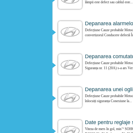
lămpii este defect sau cablul este...
Depanarea alarmelor
Defecțiune Cauze probabile Metoda
convertizorul Conducere defectă Înl
Depanarea comutator
Defecțiune Cauze probabile Metoda 
Siguranța nr. 11 (20A) s-a ars Verif
Depanarea unei oglin
Defecțiune Cauze probabile Metoda 
înlocuiți siguranța Conexiune la...
Date pentru reglaje s
Viteza de mers în gol, min⁻¹ 