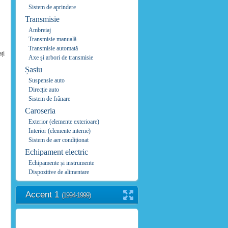
Sistem de aprindere
Transmisie
Ambreiaj
Transmisie manuală
Transmisie automată
ți
Axe și arbori de transmisie
Șasiu
Suspensie auto
Direcție auto
Sistem de frânare
Caroseria
Exterior (elemente exterioare)
Interior (elemente interne)
Sistem de aer condiționat
Echipament electric
Echipamente și instrumente
Dispozitive de alimentare
Accent 1
(1994-1999)