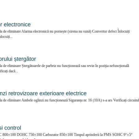
 electronice
 de eliminare Alarma electronică nu pornește (sirena nu sună) Convertor defect Înlocuiți
ocuiți...
ului ștergător
de eliminare Ștergătoarele de parbriz nu funcționează sau revin în poziția nefuncțională
icați dacă...
zi retrovizoare exterioare electrice
de eliminare Ambele oglinzi nu funcționează Siguranța nr. 16 (10A) s-a ars Verificați circuitul
i control
SOHC 800±100 DOHC 750±100 Carburator 850±100 Timpul aprinderii la PMS SOHC 9°±5°