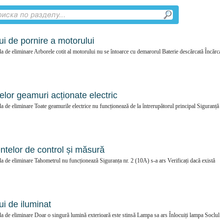
i de pornire a motorului
de eliminare Arborele cotit al motorului nu se întoarce cu demarorul Baterie descărcată Încărca
lor geamuri acționate electric
de eliminare Toate geamurile electrice nu funcționează de la întrerupătorul principal Siguranță
telor de control și măsură
de eliminare Tahometrul nu funcționează Siguranța nr. 2 (10A) s-a ars Verificați dacă există
i de iluminat
 de eliminare Doar o singură lumină exterioară este stinsă Lampa sa ars Înlocuiți lampa Soclul