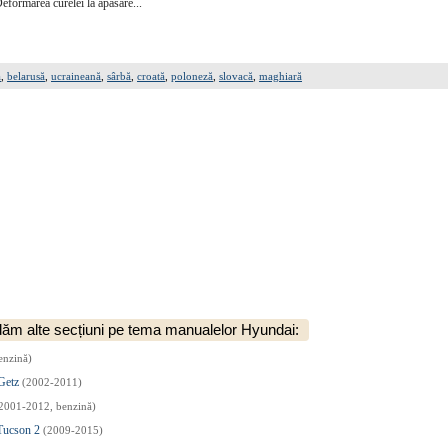
ormarea curelei la apăsare...
ă
,
belarusă
,
ucraineană
,
sârbă
,
croată
,
poloneză
,
slovacă
,
maghiară
m alte secțiuni pe tema manualelor Hyundai:
enzină)
 Getz
(2002-2011)
2001-2012, benzină)
 Tucson 2
(2009-2015)