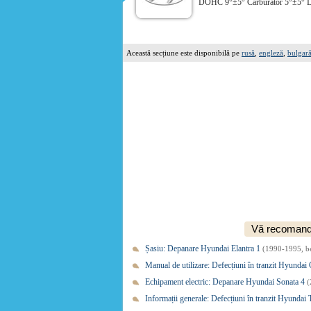
DOHC 9°±5° Carburator 5°±5° Def
Această secțiune este disponibilă pe
rusă
,
engleză
,
bulgar
Vă recomandă
Șasiu: Depanare Hyundai Elantra 1
(1990-1995, b
Manual de utilizare: Defecțiuni în tranzit Hyundai
Echipament electric: Depanare Hyundai Sonata 4
(
Informații generale: Defecțiuni în tranzit Hyundai