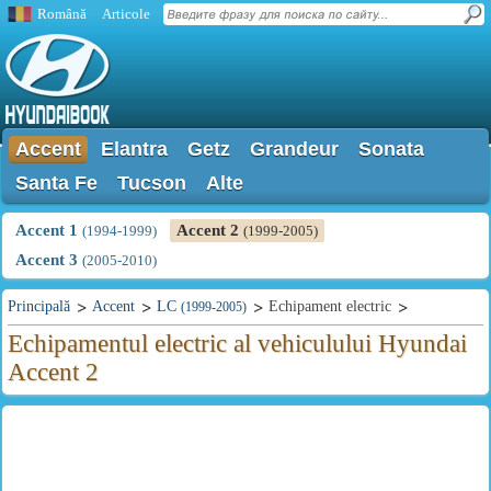
Română
Articole
Accent
Elantra
Getz
Grandeur
Sonata
Santa Fe
Tucson
Alte
Accent 1
Accent 2
(1994-1999)
(1999-2005)
Accent 3
(2005-2010)
Principală
Accent
LC
Echipament electric
(1999-2005)
Echipamentul electric al vehiculului Hyundai
Accent 2