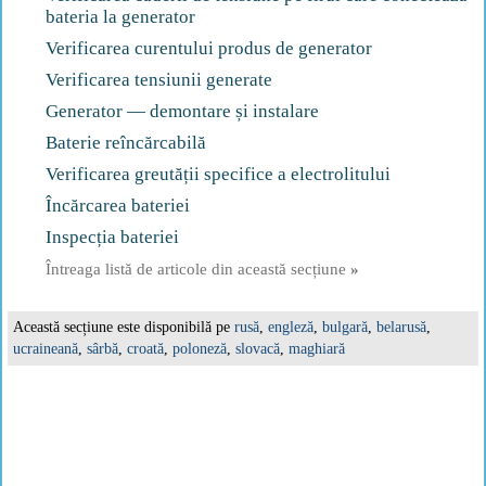
bateria la generator
Verificarea curentului produs de generator
Verificarea tensiunii generate
Generator — demontare și instalare
Baterie reîncărcabilă
Verificarea greutății specifice a electrolitului
Încărcarea bateriei
Inspecția bateriei
Întreaga listă de articole din această secțiune
»
Această secțiune este disponibilă pe
rusă
,
engleză
,
bulgară
,
belarusă
,
ucraineană
,
sârbă
,
croată
,
poloneză
,
slovacă
,
maghiară