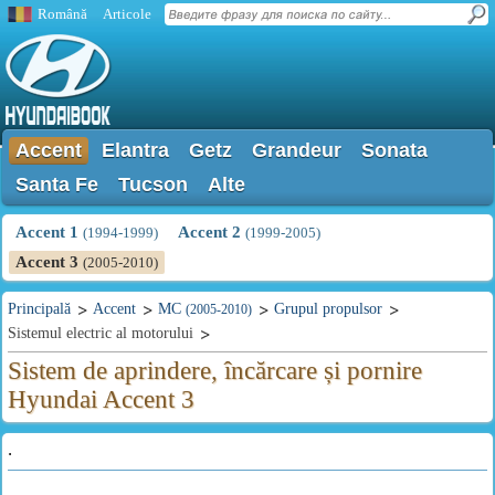
Română
Articole
Accent
Elantra
Getz
Grandeur
Sonata
Santa Fe
Tucson
Alte
Accent 1
Accent 2
(1994-1999)
(1999-2005)
Accent 3
(2005-2010)
Principală
Accent
MC
Grupul propulsor
(2005-2010)
Sistemul electric al motorului
Sistem de aprindere, încărcare și pornire
Hyundai Accent 3
.