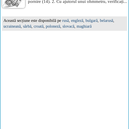
pornire (14). 2. Cu ajutorul unui ohmmetru, verificați...
Această secțiune este disponibilă pe
rusă
,
engleză
,
bulgară
,
belarusă
,
ucraineană
,
sârbă
,
croată
,
poloneză
,
slovacă
,
maghiară