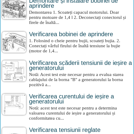
Demontare și instalare bobinei de
aprindere
Demontarea 1. Scoateți capacul motorului. Doar
pentru motoare de 1,4 l 2. Deconectați conectorul și
firele de înaltă...
Verificarea bobinei de aprindere
1. Folosind o cheie pentru bujii, scoateți bujia. 2.
Conectați vârful firului de înaltă tensiune la bujie
(motor de 1,4...
Verificarea scăderii tensiunii de ieșire a
generatorului
Notă: Acest test este necesar pentru a evalua starea
cablajului de la borna "B" a generatorului la borna
pozitivă a...
Verificarea curentului de ieșire a
generatorului
Notă: acest test este necesar pentru a determina
valoarea curentului de ieșire a generatorului și
conformitatea cu...
Verificarea tensiunii reglate