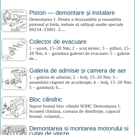
Piston — demontare și instalare
Demontarea 1. Pentru a dezasambla și reasambla
pistonul și biela, trebuie să utilizați unelte speciale
09234–33001. 2....
Colector de evacuare
1 – șurub, 15–20 Nm; 2 – scut termic; 3 – știfturi, 15–
20 Nm; 4 – garnitura galeriei de evacuare; 5 – galerie
de...
Galeria de admisie și camera de aer
1 – galeria de admisie; 2 – bolț, 15–20 Nm; 3 –
ansamblul clapetei de accelerație; 4 – bolț, 15–20 Nm;
5 – garnitură; 6...
Bloc cilindric
Suport frontal bloc cilindri SOHC Demontarea 1.
Scoateți chiulasa, cureaua de distribuție, capacul
frontal, volantul,...
Demontarea si montarea motorului si
cutiei de viteze