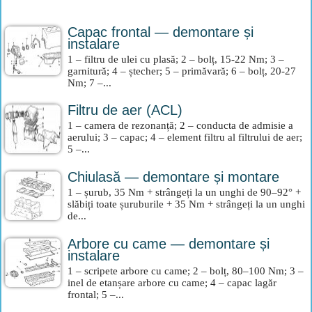
Capac frontal — demontare și
instalare
1 – filtru de ulei cu plasă; 2 – bolț, 15-22 Nm; 3 –
garnitură; 4 – ștecher; 5 – primăvară; 6 – bolț, 20-27
Nm; 7 –...
Filtru de aer (ACL)
1 – camera de rezonanță; 2 – conducta de admisie a
aerului; 3 – capac; 4 – element filtru al filtrului de aer;
5 –...
Chiulasă — demontare și montare
1 – șurub, 35 Nm + strângeți la un unghi de 90–92° +
slăbiți toate șuruburile + 35 Nm + strângeți la un unghi
de...
Arbore cu came — demontare și
instalare
1 – scripete arbore cu came; 2 – bolț, 80–100 Nm; 3 –
inel de etanșare arbore cu came; 4 – capac lagăr
frontal; 5 –...