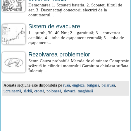
Demontarea 1. Scoateți bateria. 2. Scoateți filtrul de
aer. 3. Deconectați conectorii electrici de la
comutatorul...
Sistem de evacuare
1 – șurub, 30–40 Nm; 2 – garnitură; 3 – convertor
catalitic; 4 – toba de eșapament centrală; 5 – toba de
eșapament...
Rezolvarea problemelor
Semn Cauza probabilă Metoda de eliminare Compresie
scăzută în cilindrii motorului Garnitura chiulasa suflata
Înlocuiți...
Această secțiune este disponibilă pe
rusă
,
engleză
,
bulgară
,
belarusă
,
ucraineană
,
sârbă
,
croată
,
poloneză
,
slovacă
,
maghiară