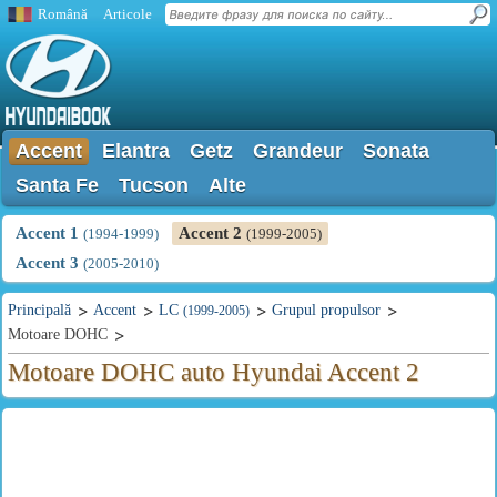
Română
Articole
Accent
Elantra
Getz
Grandeur
Sonata
Santa Fe
Tucson
Alte
Accent 1
Accent 2
(1994-1999)
(1999-2005)
Accent 3
(2005-2010)
Principală
Accent
LC
Grupul propulsor
(1999-2005)
Motoare DOHC
Motoare DOHC auto Hyundai Accent 2