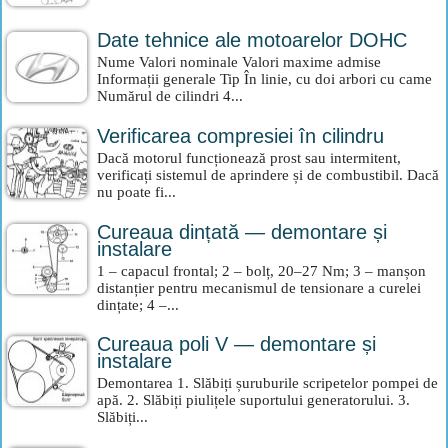
Date tehnice ale motoarelor DOHC
Nume Valori nominale Valori maxime admise
Informații generale Tip În linie, cu doi arbori cu came
Numărul de cilindri 4...
Verificarea compresiei în cilindru
Dacă motorul funcționează prost sau intermitent,
verificați sistemul de aprindere și de combustibil. Dacă
nu poate fi...
Cureaua dințată — demontare și
instalare
1 – capacul frontal; 2 – bolț, 20–27 Nm; 3 – manșon
distanțier pentru mecanismul de tensionare a curelei
dințate; 4 –...
Cureaua poli V — demontare și
instalare
Demontarea 1. Slăbiți șuruburile scripetelor pompei de
apă. 2. Slăbiți piulițele suportului generatorului. 3.
Slăbiți...