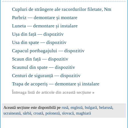
Cupluri de strângere ale racordurilor filetate, Nm
Parbriz — demontare și montare
Luneta — demontare și instalare
Ușa din față — dispozitiv
Usa din spate — dispozitiv
Capacul portbagajului — dispozitiv
Scaun din față — dispozitiv
Scaunul din spate — dispozitiv
Centuri de siguranță — dispozitiv
Trapa de acoperiș — demontare și instalare
Întreaga listă de articole din această secțiune
»
Această secțiune este disponibilă pe
rusă
,
engleză
,
bulgară
,
belarusă
,
ucraineană
,
sârbă
,
croată
,
poloneză
,
slovacă
,
maghiară