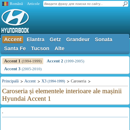
Română
Articole
Accent
Elantra
Getz
Grandeur
Sonata
Santa Fe
Tucson
Alte
Accent 1
Accent 2
(1994-1999)
(1999-2005)
Accent 3
(2005-2010)
Principală
Accent
X3
Caroseria
(1994-1999)
Caroseria și elementele interioare ale mașinii
Hyundai Accent 1
.