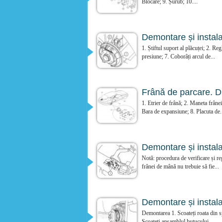
Blocare; 9. Șurub; 10....
Demontare și instala
1. Știftul suport al plăcuței; 2. Re
presiune; 7. Coborâți arcul de...
Frână de parcare. Di
1. Etrier de frână; 2. Maneta frâne
Bara de expansiune; 8. Placuta de.
Demontare și instal
Notă: procedura de verificare și re
frânei de mână nu trebuie să fie...
Demontare și instala
Demontarea 1. Scoateți roata din sp
Scoateți ansamblul butucului...