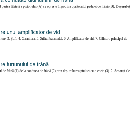
ea comutatorului luminii de frână
 partea filetată a pistonului (A) se oprește împotriva opritorului pedalei de frână (B). Deșurubaț
.
re unui amplificator de vid
ere; 3. Știft; 4. Garnitura; 5. Ştiftul balamalei; 6. Amplificator de vid; 7. Cilindru principal de
re furtunului de frână
de frână (1) de la conducta de frână (2) prin deșurubarea piuliței cu o cheie (3). 2. Scoateți cl