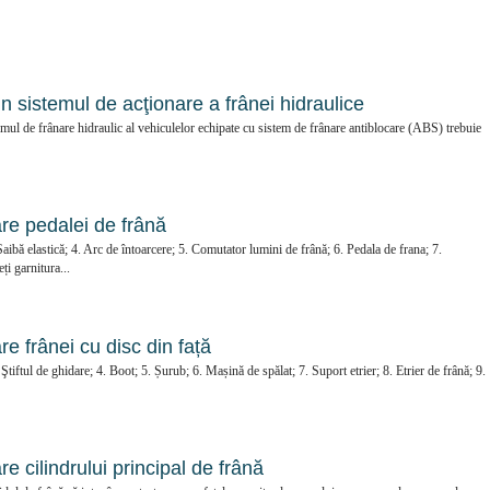
in sistemul de acţionare a frânei hidraulice
emul de frânare hidraulic al vehiculelor echipate cu sistem de frânare antiblocare (ABS) trebuie
re pedalei de frână
ibă elastică; 4. Arc de întoarcere; 5. Comutator lumini de frână; 6. Pedala de frana; 7.
i garnitura...
re frânei cu disc din față
Ştiftul de ghidare; 4. Boot; 5. Șurub; 6. Mașină de spălat; 7. Suport etrier; 8. Etrier de frână; 9.
e cilindrului principal de frână