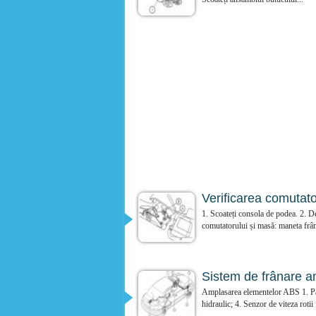
Verificarea comutato
1. Scoateți consola de podea. 2. De
comutatorului și masă: maneta frân
Sistem de frânare a
Amplasarea elementelor ABS 1. Pan
hidraulic; 4. Senzor de viteza rotii f