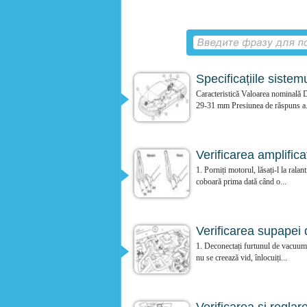
Specificațiile sistem
Caracteristică Valoarea nominală Di
29-31 mm Presiunea de răspuns a.
Verificarea amplifica
1. Porniți motorul, lăsați-l la rala
coboară prima dată când o...
Verificarea supapei 
1. Deconectați furtunul de vacuum d
nu se creează vid, înlocuiți...