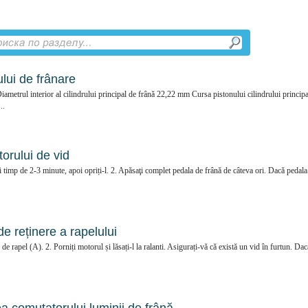
ului de frânare
ametrul interior al cilindrului principal de frână 22,22 mm Cursa pistonului cilindrului principa
..
torului de vid
nti timp de 2-3 minute, apoi opriți-l. 2. Apăsaţi complet pedala de frână de câteva ori. Dacă pedala
de reținere a rapelului
e rapel (A). 2. Porniți motorul și lăsați-l la ralanti. Asigurați-vă că există un vid în furtun. Dac