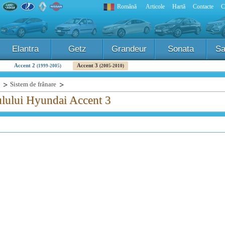
Română
Articole
Hartă
Contacte
C
Elantra
Getz
Grandeur
Sonata
Sa
Accent 2
Accent 3
(1999-2005)
(2005-2010)
Sistem de frânare
culului Hyundai Accent 3