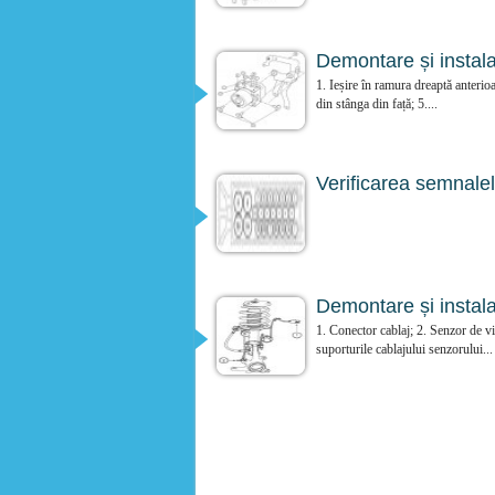
Demontare și instalar
1. Ieșire în ramura dreaptă anterioa
din stânga din față; 5....
Verificarea semnalelo
Demontare și instalar
1. Conector cablaj; 2. Senzor de vi
suporturile cablajului senzorului...