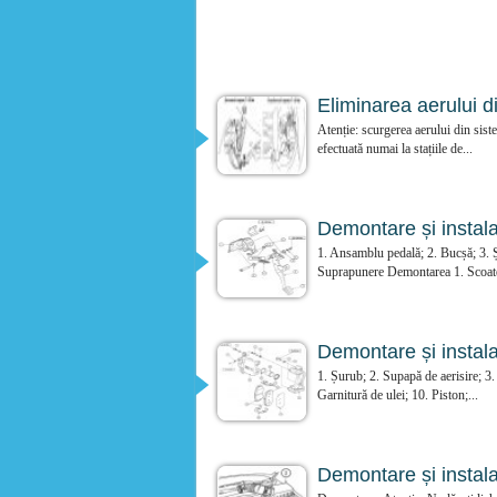
Eliminarea aerului d
Atenție: scurgerea aerului din sist
efectuată numai la stațiile de...
Demontare și instala
1. Ansamblu pedală; 2. Bucșă; 3. Șa
Suprapunere Demontarea 1. Scoateț
Demontare și instala
1. Șurub; 2. Supapă de aerisire; 3. 
Garnitură de ulei; 10. Piston;...
Demontare și instalar