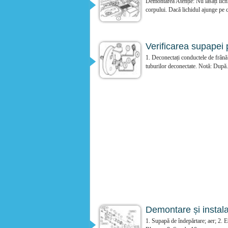
Demontarea Atenție: Nu lăsați lichi
corpului. Dacă lichidul ajunge pe c
Verificarea supapei p
1. Deconectați conductele de frână f
tuburilor deconectate. Notă: După.
Demontare și instala
1. Supapă de îndepărtare; aer; 2. Et