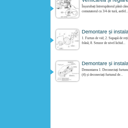
Verificarea și reglar
Înșurubați întrerupătorul până când
comutatorul cu 3/4 de tură, astfel..
Demontare și instala
1. Furtun de vid; 2. Supapă de rețin
frână; 8. Senzor de nivel lichid...
Demontare și instala
Demontarea 1. Deconectați furtunul 
(4) și deconectați furtunul de...