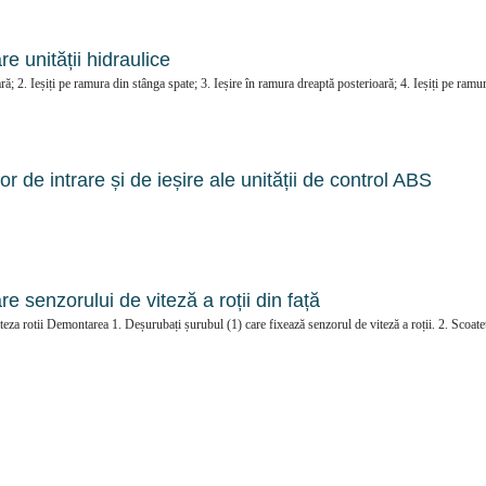
e unității hidraulice
ră; 2. Ieșiți pe ramura din stânga spate; 3. Ieșire în ramura dreaptă posterioară; 4. Ieșiți pe ramu
r de intrare și de ieșire ale unității de control ABS
e senzorului de viteză a roții din față
teza rotii Demontarea 1. Deșurubați șurubul (1) care fixează senzorul de viteză a roții. 2. Scoate