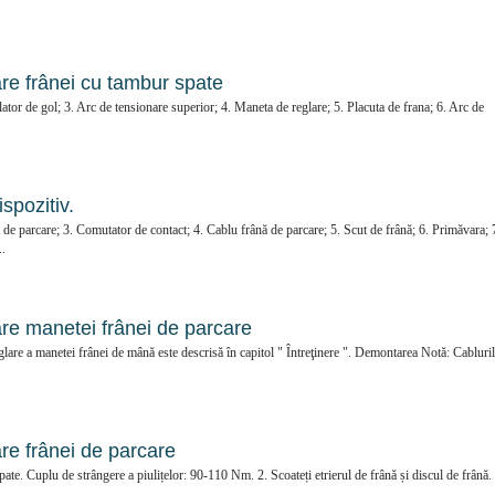
re frânei cu tambur spate
glator de gol; 3. Arc de tensionare superior; 4. Maneta de reglare; 5. Placuta de frana; 6. Arc de
spozitiv.
i de parcare; 3. Comutator de contact; 4. Cablu frână de parcare; 5. Scut de frână; 6. Primăvara; 
..
are manetei frânei de parcare
glare a manetei frânei de mână este descrisă în capitol " Întreţinere ". Demontarea Notă: Cabluri
re frânei de parcare
ate. Cuplu de strângere a piulițelor: 90-110 Nm. 2. Scoateți etrierul de frână și discul de frână. 