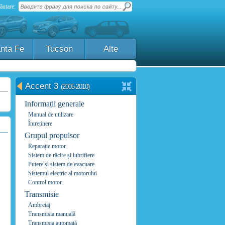
ăutare:
nta Fe
Tucson
Alte
Accent 3
(2005-2010)
Informații generale
Manual de utilizare
Întreținere
Grupul propulsor
Reparație motor
Sistem de răcire și lubrifiere
Putere și sistem de evacuare
Sistemul electric al motorului
Control motor
Transmisie
Ambreiaj
Transmisia manuală
Transmisia automată