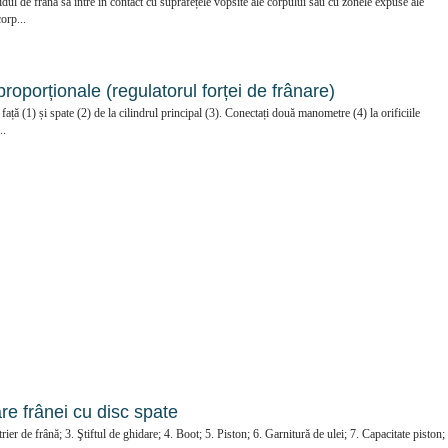
dul de frână să intre în contact cu suprafețele vopsite ale corpului sau cu zonele expuse ale
orp...
roporționale (regulatorul forței de frânare)
ață (1) și spate (2) de la cilindrul principal (3). Conectați două manometre (4) la orificiile
..
re frânei cu disc spate
rier de frână; 3. Ştiftul de ghidare; 4. Boot; 5. Piston; 6. Garnitură de ulei; 7. Capacitate piston;