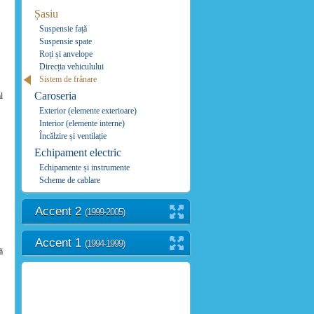
Șasiu
Suspensie față
Suspensie spate
Roți și anvelope
Direcția vehiculului
Sistem de frânare
Caroseria
l
Exterior (elemente exterioare)
Interior (elemente interne)
Încălzire și ventilație
Echipament electric
Echipamente și instrumente
Scheme de cablare
Accent 2
(1999-2005)
Accent 1
(1994-1999)
ă