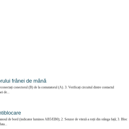
rului frânei de mână
conectați conectorul (B) de la comutatorul (A). 3. Verificați circuitul dintre contactul
ei de...
ntiblocare
oul de bord (indicator luminos AB5/EB0); 2. Senzor de viteză a roții din stânga față; 3. Bloc
ata...