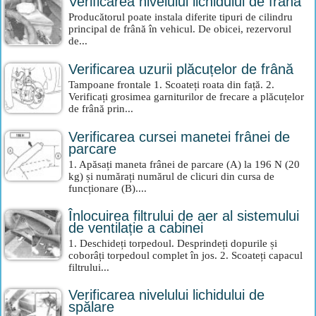
Verificarea nivelului lichidului de frana
Producătorul poate instala diferite tipuri de cilindru
principal de frână în vehicul. De obicei, rezervorul
de...
Verificarea uzurii plăcuțelor de frână
Tampoane frontale 1. Scoateți roata din față. 2.
Verificați grosimea garniturilor de frecare a plăcuțelor
de frână prin...
Verificarea cursei manetei frânei de
parcare
1. Apăsați maneta frânei de parcare (A) la 196 N (20
kg) și numărați numărul de clicuri din cursa de
funcționare (B)....
Înlocuirea filtrului de aer al sistemului
de ventilație a cabinei
1. Deschideți torpedoul. Desprindeți dopurile și
coborâți torpedoul complet în jos. 2. Scoateți capacul
filtrului...
Verificarea nivelului lichidului de
spălare