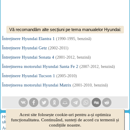
Vă recomandăm alte secțiuni pe tema manualelor Hyundai:
Întreținere Hyundai Elantra 1
(1990-1995, benzină)
Întreținere Hyundai Getz
(2002-2011)
Întreținere Hyundai Sonata 4
(2001-2012, benzină)
Întreținerea motorului Hyundai Santa Fe 2
(2007-2012, benzină)
Întreținere Hyundai Tucson 1
(2005-2010)
Întreținerea motorului Hyundai Matrix
(2001-2010, benzină)
Acest site folosește cookie-uri pentru a-și optimiza
HyundaiBook.ru © 2018-2026
·
Versiunea completa
·
Hartă site-
funcționalitatea. Continuând, sunteți de acord cu termenii și
ului
·
Administrare
·
Cautarea site-ului
·
Proprietarii Hyundai
condițiile noastre.
Accent 1
·
Accent 2
·
Accent 3
·
Elantra 1
·
Elantra 2
·
Elantra 3
·