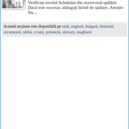
Verificați nivelul lichidului din rezervorul spălării.
Dacă este necesar, adăugați lichid de spălare. Atenție:
Nu...
Această secțiune este disponibilă pe
rusă
,
engleză
,
bulgară
,
belarusă
,
ucraineană
,
sârbă
,
croată
,
poloneză
,
slovacă
,
maghiară