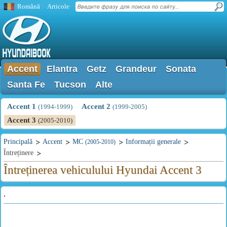
Română
Articole
Accent
Elantra
Getz
Grandeur
Sonata
Santa Fe
Tucson
Alte
Accent 1
Accent 2
(1994-1999)
(1999-2005)
Accent 3
(2005-2010)
Principală
Accent
MC
Informații generale
(2005-2010)
Întreținere
Întreținerea vehiculului Hyundai Accent 3
.