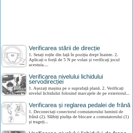
Verificarea stării de direcție
1. Setați roțile din față în poziția drept înainte. 2.
Aplicați o forță de 5 N pe volan și verificați jocul
acestuia....
Verificarea nivelului lichidului
servodirecției
1. Așezați mașina pe o suprafață plană. 2. Verificați
nivelul lichidului folosind marcajele de pe exteriorul...
Verificarea și reglarea pedalei de frână
1. Deconectați conectorul comutatorului luminii de
frână (2). Slăbiți piulița de blocare a comutatorului (1)
și trageți...