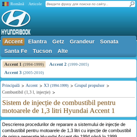
Română
Articole
Accent
Elantra
Getz
Grandeur
Sonata
Santa Fe
Tucson
Alte
Accent 1
Accent 2
(1994-1999)
(1999-2005)
Accent 3
(2005-2010)
Principală
Accent
X3
Grupul propulsor
(1994-1999)
Combustibil (1,3 l, injecție)
Sistem de injecție de combustibil pentru
motoarele de 1,3 litri Hyundai Accent 1
Descrierea procedurilor de reparare a sistemului de injecție de
combustibil pentru motoarele de 1,3 litri cu injecție de combustibil
de prima generație Hyundai Accent din 1994 până în 1999. .