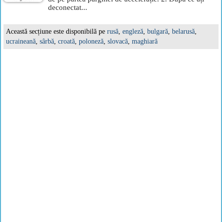
deconectat...
Această secțiune este disponibilă pe
rusă
,
engleză
,
bulgară
,
belarusă
,
ucraineană
,
sârbă
,
croată
,
poloneză
,
slovacă
,
maghiară