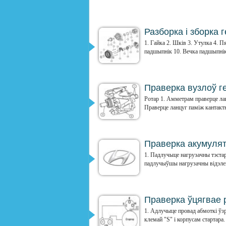
Разборка і зборка 
1. Гайка 2. Шків 3. Утулка 4. П
падшыпнік 10. Вечка падшыпніка
Праверка вузлоў г
Ротар 1. Амметрам праверце лан
Праверце ланцуг паміж кантактны
Праверка акумулят
1. Падлучыце нагрузачны тэстар
падлучыўшы нагрузачны відэлец 
Праверка ўцягвае 
1. Адлучыце провад абмоткі ўз
клемай "S" і корпусам стартара. 