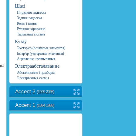
Шасі
Пярэдняя падвеска
Задняя падвеска
Колы і шыны
Рулявое кіраванне
Тармазная сістэма
Кузаў
Экстэр'ер (вонкавыя элементы)
Інтэр'ер (унутраныя элементы)
Ацяпленне і вентыляцыя
чкі
Электраабсталяванне
Абсталяванне і прыборы
Электрычныя схемы
Accent 2
(1999-2005)
Accent 1
(1994-1999)