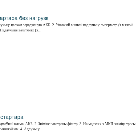
ртара без нагрузкі
 падлучыце цалкам зараджаную АКБ. 2. Указанай выявай падлучыце амперметр (з мяжой
 Падлучыце вальтметр (з...
 стартара
адмоўнай клемы АКБ. 2. Зніміце паветраны фільтр. 3. На мадэлях з МКП зніміце тросы
ранштэйнам. 4. Адлучыце...