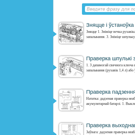
Зняцце і ўстаноўка
Зняцце 1. Зніміце вечка рухавік
запальвання. 3. Зніміце шпульку 
Праверка шпулькі 
1. З дапамогай свячнога ключа 
запальвання (рухавік 1,4 л) або 
Праверка падзення
Нататка: дадзеная праверка неа
акумулятарнай батарэі. 1. Выкл
Праверка выходнаг
Заўвага: дадзеная праверка неа