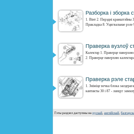
Разборка і зборка 
1. Вінт 2. Пярэдні кранштэйны 
Пракладка 8. Уцягвальнае рэле 9
Праверка вузлоў с
Калектар 1. Праверце паверхню 
2. Праверце паверхню калектара
Праверка рэле ста
1. Зніміце вечка блока засцераг
кантакты 30 і 87 - ланцуг замкну
Гэты раздзел даступны на
рускай
,
англійскай
,
балгарск