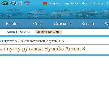
Беларускі
Артыкулы
Мапа
Кантакты
П
Elantra
Getz
Grandeur
Sonata
Sa
Accent 2
Accent 3
(1999-2005)
(2005-2010)
вы агрэгат
Электраабсталяванне рухавіка
а і пуску рухавіка Hyundai Accent 3