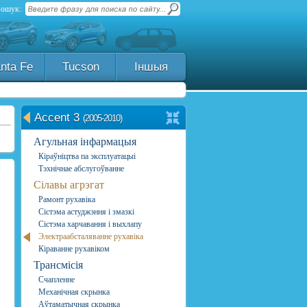
ошук:
nta Fe
Tucson
Іншыя
Accent 3
(2005-2010)
Агульная інфармацыя
Кіраўніцтва па эксплуатацыі
Тэхнічнае абслугоўванне
Сілавы агрэгат
Рамонт рухавіка
Сістэма астуджэння і змазкі
Сістэма харчавання і выхлапу
Электраабсталяванне рухавіка
Кіраванне рухавіком
Трансмісія
Счапленне
Механічная скрынка
Аўтаматычная скрынка