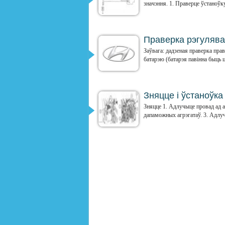
значэння. 1. Праверце ўстаноўку 
Праверка рэгулява
Заўвага: дадзеная праверка пра
батарэю (батарэя павінна быць ц
Зняцце і ўстаноўка
Зняцце 1. Адлучыце провад ад а
дапаможных агрэгатаў. 3. Адлучы