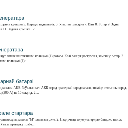
генератара
ярэдняя крышка 5. Пярэдні падшыпнік 6. Упартая пласціна 7. Вінт 8. Ротар 9. Задні
 11. Задняя крышка 12....
енератара
цуг паміж кантактнымі кольцамі (1) ротара. Калі ланцуг растулены, заменіце ротар. 2.
мі кольцамі (1) і...
арнай батарэі
 да клем АКБ. Заўвага: калі АКБ перад праверкай зараджалася, зніміце статычны зарад,
(300 А) на 15 секунд. 2....
рэле стартара
рушанасці ад клемы "М" цягавага рэле. 2. Падлучыце акумулятарную батарэю паміж
Увага: праверку трэба...