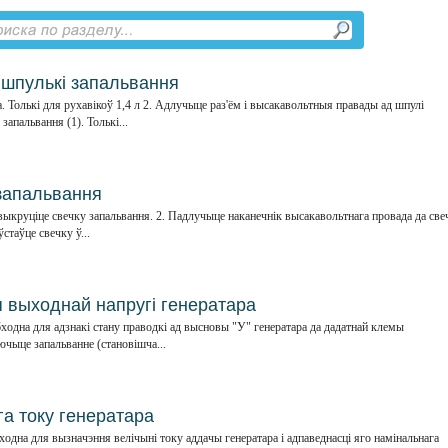
 шпулькі запальвання
а. Толькі для рухавікоў 1,4 л 2. Адлучыце раз'ём і высакавольтныя правады ад шпулі
запальвання (1). Толькі...
запальвання
выкруціце свечку запальвання. 2. Падлучыце наканечнік высакавольтнага провада да све
ўстаўце свечку ў...
 выходнай напругі генератара
бходна для адзнакі стану праводкі ад высновы "У" генератара да дадатнай клемы
ючыце запальванне (становішча...
а току генератара
бходна для вызначэння велічыні току аддачы генератара і адпаведнасці яго намінальнага