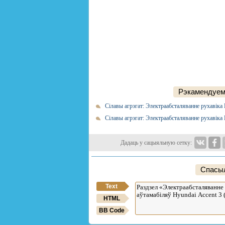
Рэкамендуем
Сілавы агрэгат: Электраабсталяванне рухавіка
Сілавы агрэгат: Электраабсталяванне рухавіка
Дадаць у сацыяльную сетку:
Спасыл
Text
HTML
BB Code