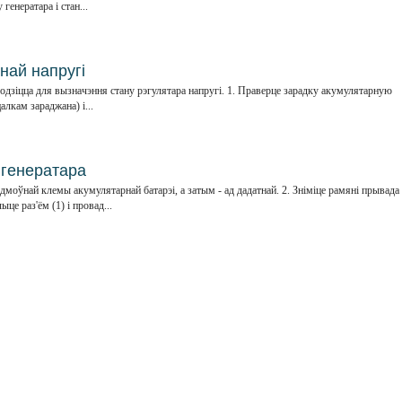
генератара і стан...
най напругі
водзіцца для вызначэння стану рэгулятара напругі. 1. Праверце зарадку акумулятарную
алкам зараджана) і...
 генератара
дмоўнай клемы акумулятарнай батарэі, а затым - ад дадатнай. 2. Зніміце рамяні прывада
це раз'ём (1) і провад...