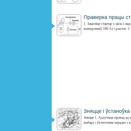
Праверка працы ста
1. Зацісніце стартар у ціскі і
вымярэнняў 100 А) і рэастат. 3.
Зняцце і ўстаноўка
Зняцце 1. Адлучыце провад ад 
выбару і ўключэння перадач з к