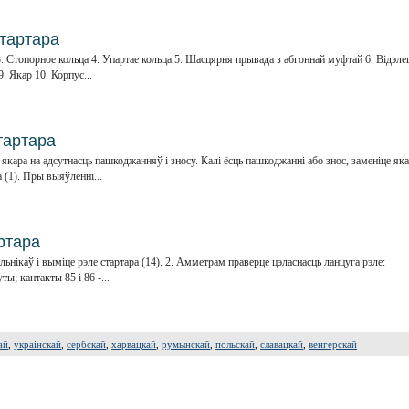
стартара
3. Стопорное кольца 4. Упартае кольца 5. Шасцярня прывада з абгоннай муфтай 6. Відэлец
. Якар 10. Корпус...
тартара
якара на адсутнасць пашкоджанняў і зносу. Калі ёсць пашкоджанні або знос, заменіце яка
 (1). Пры выяўленні...
ртара
альнікаў і выміце рэле стартара (14). 2. Амметрам праверце цэласнасць ланцуга рэле:
ты; кантакты 85 і 86 -...
ай
,
украінскай
,
сербскай
,
харвацкай
,
румынскай
,
польскай
,
славацкай
,
венгерскай