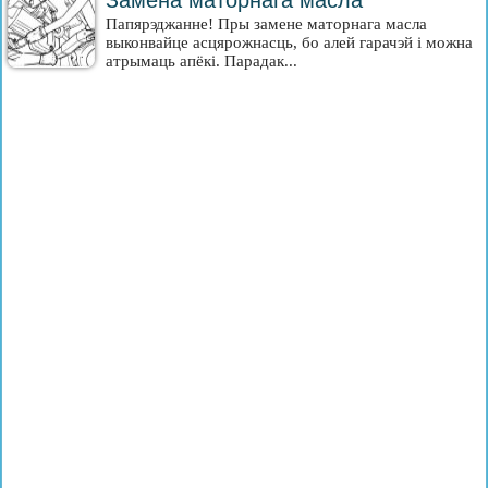
Замена маторнага масла
Папярэджанне! Пры замене маторнага масла
выконвайце асцярожнасць, бо алей гарачэй і можна
атрымаць апёкі. Парадак...