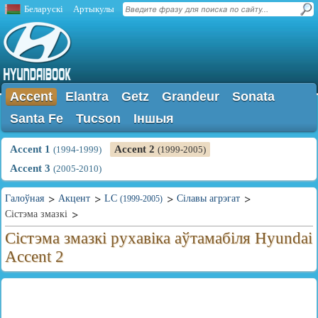
Беларускі
Артыкулы
Accent
Elantra
Getz
Grandeur
Sonata
Santa Fe
Tucson
Іншыя
Accent 1
Accent 2
(1994-1999)
(1999-2005)
Accent 3
(2005-2010)
Галоўная
Акцент
LC
Сілавы агрэгат
(1999-2005)
Сістэма змазкі
Сістэма змазкі рухавіка аўтамабіля Hyundai
Accent 2