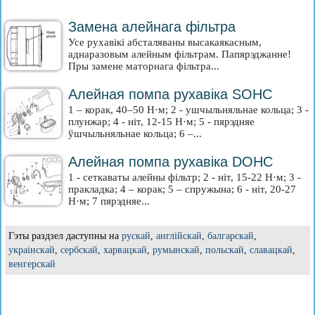
Замена алейнага фільтра
Усе рухавікі абсталяваны высакаякасным,
аднаразовым алейным фільтрам. Папярэджанне!
Пры замене маторнага фільтра...
Алейная помпа рухавіка SOHC
1 – корак, 40–50 Н·м; 2 - ушчыльняльнае кольца; 3 -
плунжар; 4 - ніт, 12-15 Н·м; 5 - пярэдняе
ўшчыльняльнае кольца; 6 –...
Алейная помпа рухавіка DOHC
1 - сеткаваты алейны фільтр; 2 - ніт, 15-22 Н·м; 3 -
пракладка; 4 – корак; 5 – спружына; 6 - ніт, 20-27
Н·м; 7 пярэдняе...
Гэты раздзел даступны на
рускай
,
англійскай
,
балгарскай
,
украінскай
,
сербскай
,
харвацкай
,
румынскай
,
польскай
,
славацкай
,
венгерскай