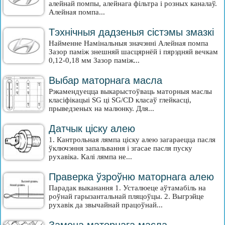
алейнай помпы, алейнага фільтра і розных каналаў.
Алейная помпа...
Тэхнічныя дадзеныя сістэмы змазкі
Найменне Намінальныя значэнні Алейная помпа
Зазор паміж знешняй шасцярнёй і пярэдняй вечкам
0,12-0,18 мм Зазор паміж...
Выбар маторнага масла
Рэкамендуецца выкарыстоўваць маторныя маслы
класіфікацыі SG ці SG/CD класаў глейкасці,
прыведзеных на малюнку. Для...
Датчык ціску алею
1. Кантрольная лямпа ціску алею загараецца пасля
ўключэння запальвання і згасае пасля пуску
рухавіка. Калі лямпа не...
Праверка ўзроўню маторнага алею
Парадак выканання 1. Усталюеце аўтамабіль на
роўнай гарызантальнай пляцоўцы. 2. Выгрэйце
рухавік да звычайнай працоўнай...