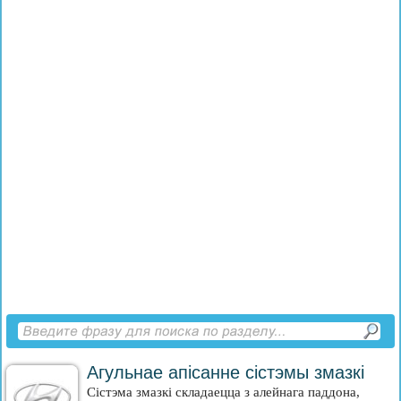
Агульнае апісанне сістэмы змазкі
Сістэма змазкі складаецца з алейнага паддона,