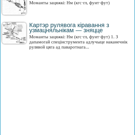
Моманты зацяжкі: Нм (кгс·гл, фунт·фут)
Картэр рулявога кіравання з
узмацняльнікам — зняцце
Моманты зацяжкі: Нм (кгс·гл, фунт·фут) 1. З
дапамогай спецінструмента адлучыце наканечнік
рулявой цяга ад паваротнага...