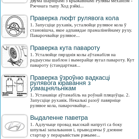
двума шарнірамі з крыжавінамі Рулявы механізм -
Рэечнага тыпу Ход рэйкі...
Праверка люфт рулявога кола
1. Запусціце рухавік, усталюйце рулявое кола ў
становішча, якое адпавядае прамалінейнаму руху.
Паварочвайце рулявое...
Праверка кута павароту
1. Усталюйце пярэднія колы аўтамабіля на
радыусны шаблон і вымерайце вугал павароту. Кут
павароту (стандартная...
Праверка ўзроўню вадкасці
рулявога кіравання з
узмацняльнікам
1. Устанавіце аўтамабіль на роўнай пляцоўцы. 2.
Запусціце рухавік. Некалькі разоў павярніце
рулявое кола, паварочвайце...
Выдаленне паветра
1. Адлучыце провад высокай напругі са боку
шпулькі запальвання і, прыводзячы ў дзеянне
стартар у перарывістым рэжыме...