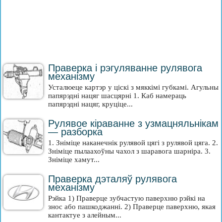
Праверка і рэгуляванне рулявога
механізму
Усталюеце картэр у ціскі з мяккімі губкамі. Агульны
папярэдні нацяг шасцярні 1. Каб намераць
папярэдні нацяг, круціце...
Рулявое кіраванне з узмацняльнікам
— разборка
1. Зніміце наканечнік рулявой цягі з рулявой цяга. 2.
Зніміце пылаахоўны чахол з шаравога шарніра. 3.
Зніміце хамут...
Праверка дэталяў рулявога
механізму
Рэйка 1) Праверце зубчастую паверхню рэйкі на
знос або пашкоджанні. 2) Праверце паверхню, якая
кантактуе з алейным...