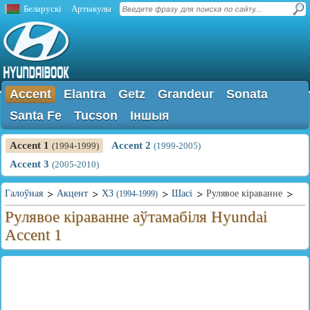
Беларускі
Артыкулы
Accent
Elantra
Getz
Grandeur
Sonata
Santa Fe
Tucson
Іншыя
Accent 1
Accent 2
(1994-1999)
(1999-2005)
Accent 3
(2005-2010)
Галоўная
Акцент
X3
Шасі
Рулявое кіраванне
(1994-1999)
Рулявое кіраванне аўтамабіля Hyundai
Accent 1