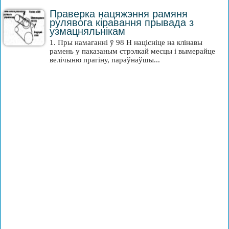
Праверка нацяжэння рамяня
рулявога кіравання прывада з
узмацняльнікам
1. Пры намаганні ў 98 Н націсніце на клінавы
рамень у паказаным стрэлкай месцы і вымерайце
велічыню прагіну, параўнаўшы...