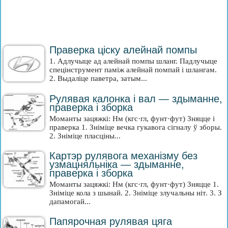
Праверка ціску алейнай помпы
1. Адлучыце ад алейнай помпы шланг. Падлучыце
спецінструмент паміж алейнай помпай і шлангам.
2. Выдаліце паветра, затым...
Рулявая калонка і вал — здыманне,
праверка і зборка
Моманты зацяжкі: Нм (кгс·гл, фунт·фут) Зняцце і
праверка 1. Зніміце вечка гукавога сігналу ў зборы.
2. Зніміце пласціны...
Картэр рулявога механізму без
узмацняльніка — здыманне,
праверка і зборка
Моманты зацяжкі: Нм (кгс·гл, фунт·фут) Зняцце 1.
Зніміце кола з шынай. 2. Зніміце злучальны ніт. 3. З
дапамогай...
Папярочная рулявая цяга