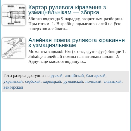
Картэр рулявога кіравання з
узмацняльнікам — зборка
Зборка вядзецца ў парадку, зваротным разборцы.
Пры гэтым: 1. Вырабіце адмысловы алей на ўсю
паверхню алейнага...
Алейная помпа рулявога кіравання
з узмацняльнікам
Моманты зацяжкі: Нм (кгс·гл, фунт·фут) Зняцце 1.
Зніміце з алейнай помпы нагнятальны шланг. 2:
Адлучыце маслоотводящую...
Гэты раздзел даступны на
рускай
,
англійскай
,
балгарскай
,
украінскай
,
сербскай
,
харвацкай
,
румынскай
,
польскай
,
славацкай
,
венгерскай