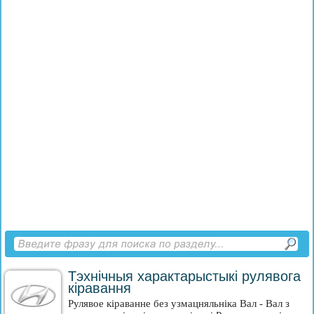
Тэхнічныя характарыстыкі рулявога
кіравання
Рулявое кіраванне без узмацняльніка Вал - Вал з