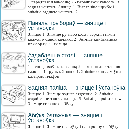
1 перадпакой кансоль; 2 - перадпакой кансоль; 3
задняя кансоль. Зняцце 1. Вывярніце шрубы і
зніміце заднюю кансоль. 2....
Панэль прыбораў — зняцце і
ўстаноўка
Зняцце 1. Зніміце рулявое кола і верхні і ніжні
кажухі рулявой калонкі. 2. Зніміце камбінацыю
прыбораў. 3. Зніміце...
Аздабленне столі — зняцце і
ўстаноўка
1 – сонцаахоўны казырок; 2 - плафон асвятлення
салона; 3 - ручка. Зняцце 1. Зніміце сонцаахоўны
казырок, плафон...
Задняя паліца — зняцце і ўстаноўка
Зняцце 1. Зніміце задняе сядзенне. 2. Зніміце
аздабленне задняй паліцы. 3. Зніміце аркі колы. 4.
Зніміце верхнюю абіўку...
Абіўка багажніка — зняцце і
ўстаноўка
Зняцце 1. Зніміце цыноўку і папярочную абіўку