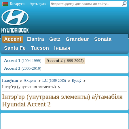
Беларускі
Артыкулы
Accent
Elantra
Getz
Grandeur
Sonata
Santa Fe
Tucson
Іншыя
Accent 1
Accent 2
(1994-1999)
(1999-2005)
Accent 3
(2005-2010)
Галоўная
Акцент
LC
Кузаў
(1999-2005)
Інтэр'ер (унутраныя элементы)
Інтэр'ер (унутраныя элементы) аўтамабіля
Hyundai Accent 2