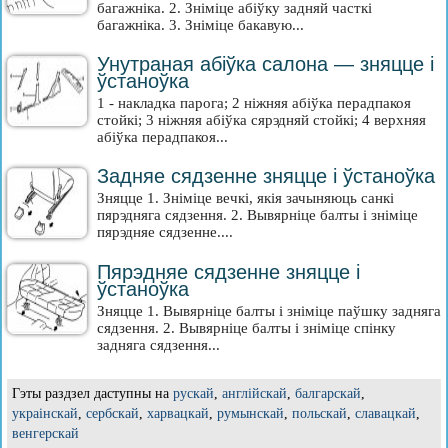
багажніка. 2. Зніміце абіўку задняй часткі
багажніка. 3. Зніміце бакавую...
Унутраная абіўка салона — зняцце і
ўстаноўка
1 - накладка парога; 2 ніжняя абіўка перадпакоя
стойкі; 3 ніжняя абіўка сярэдняй стойкі; 4 верхняя
абіўка перадпакоя...
Задняе сядзенне зняцце і ўстаноўка
Зняцце 1. Зніміце вечкі, якія зачыняюць санкі
пярэдняга сядзення. 2. Вывярніце балты і зніміце
пярэдняе сядзенне....
Пярэдняе сядзенне зняцце і
ўстаноўка
Зняцце 1. Вывярніце балты і зніміце паўшку задняга
сядзення. 2. Вывярніце балты і зніміце спінку
задняга сядзення...
Гэты раздзел даступны на
рускай
,
англійскай
,
балгарскай
,
украінскай
,
сербскай
,
харвацкай
,
румынскай
,
польскай
,
славацкай
,
венгерскай