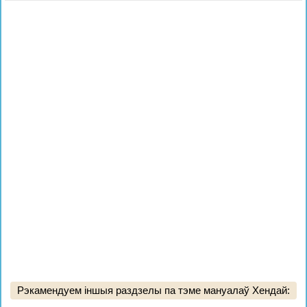
Рэкамендуем іншыя раздзелы па тэме мануалаў Хендай: