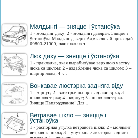
Малдынгі — зняцце і ўстаноўка
1 - молдынг даху; 2 - молдынгі дзвярэй. Зняцце і
ўстаноўка Малдынг дзверы Адмысловай прыладай
09800-21000, пачынальна з...
Люк даху — зняцце і ўстаноўка
1 - пракладка, якая выраўноўвае верхнюю частку
люка са шклом; 2 - аздабленне люка са шклом; 3 –
шарнір люка; 4 -...
Вонкавае люстэрка задняга віду
1 - корпус; 2 - электрычны прывад люстэрка; 3 –
шкло люстэрка; 4 - корпус; 5 - шкло люстэрка.
Зняцце Папярэджанне! Для...
Ветравае шкло — зняцце і
ўстаноўка
1 - распорная ўтулка ветравога шкла; 2 - молдынг
ветравога шкла; 3 – унутранае люстэрка задняга
выгляду; 4 – ветравое...