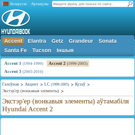
Беларускі
Артыкулы
Accent
Elantra
Getz
Grandeur
Sonata
Santa Fe
Tucson
Іншыя
Accent 1
Accent 2
(1994-1999)
(1999-2005)
Accent 3
(2005-2010)
Галоўная
Акцент
LC
Кузаў
(1999-2005)
Экстэр'ер (вонкавыя элементы)
Экстэр'ер (вонкавыя элементы) аўтамабіля
Hyundai Accent 2