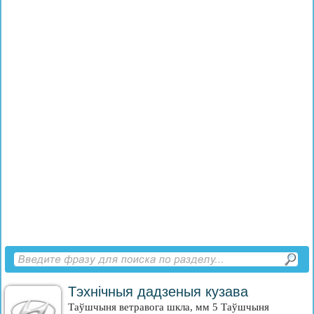
Тэхнічныя дадзеныя кузава
Таўшчыня ветравога шкла, мм 5 Таўшчыня