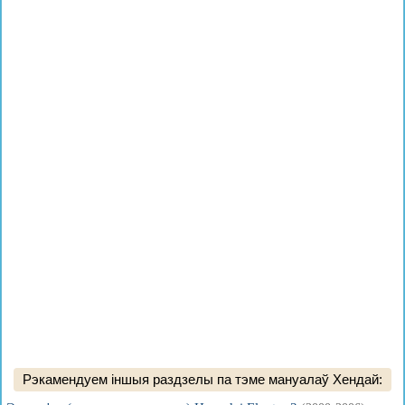
Рэкамендуем іншыя раздзелы па тэме мануалаў Хендай: