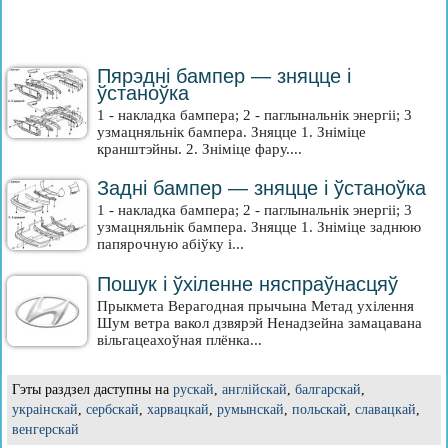
Пярэдні бампер — зняцце і
ўстаноўка
1 - накладка бампера; 2 - паглынальнік энергіі; 3
узмацняльнік бампера. Зняцце 1. Зніміце
кранштэйны. 2. Зніміце фару....
Задні бампер — зняцце і ўстаноўка
1 - накладка бампера; 2 - паглынальнік энергіі; 3
узмацняльнік бампера. Зняцце 1. Зніміце заднюю
папярочную абіўку і...
Пошук і ўхіленне няспраўнасцяў
Прыкмета Верагодная прычына Метад ухілення
Шум ветра вакол дзвярэй Ненадзейна замацавана
вільгацеахоўная плёнка...
Гэты раздзел даступны на
рускай
,
англійскай
,
балгарскай
,
украінскай
,
сербскай
,
харвацкай
,
румынскай
,
польскай
,
славацкай
,
венгерскай