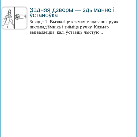
Задняя дзверы — здыманне і
ўстаноўка
Зняцце 1. Вызваліце клямку мацавання ручкі
шклапад'ёмніка і зніміце ручку. Клямар
вызваляецца, калі ўставіць чыстую...