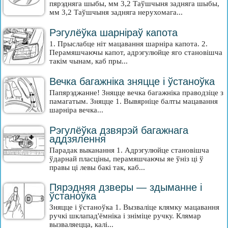
пярэдняга шыбы, мм 3,2 Таўшчыня задняга шыбы,
мм 3,2 Таўшчыня задняга нерухомага...
Рэгулёўка шарніраў капота
1. Прыслабце ніт мацавання шарніра капота. 2.
Перамяшчаючы капот, адрэгулюйце яго становішча
такім чынам, каб пры...
Вечка багажніка зняцце і ўстаноўка
Папярэджанне! Зняцце вечка багажніка праводзіце з
памагатым. Зняцце 1. Вывярніце балты мацавання
шарніра вечка...
Рэгулёўка дзвярэй багажнага
аддзялення
Парадак выканання 1. Адрэгулюйце становішча
ўдарнай пласціны, перамяшчаючы яе ўніз ці ў
правы ці левы бакі так, каб...
Пярэдняя дзверы — здыманне і
ўстаноўка
Зняцце і ўстаноўка 1. Вызваліце клямку мацавання
ручкі шклапад'ёмніка і зніміце ручку. Клямар
вызваляецца, калі...